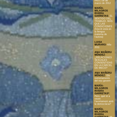
PAÍS | 08 de
marzo de 2012
MARÍA-
MILAGROS
RIVERA
GARRETAS
:
EL
SENTIDO DEL
TRABAJO, MÁS
QUE LAS
CONDICIONES
(l'escrit està en
la llengua
materna de
l'autora)
LUISA
MURARO
:
Año
2011
ANA MAÑERU
MÉNDEZ
:
¿RELACIONES
SEXUALES
CONSENTIDAS
EN LA CÁRCEL
DE MECO?
ANA MAÑERU
MÉNDEZ
:
Els
nomenaments
del nou govern
MARÍA-
MILAGROS
RIVERA
GARRETAS*
:
Pero, què té a
veure
l'avortament amb
la democràcia?
MARÍA-
MILAGROS
RIVERA
GARRETAS
:
Mi