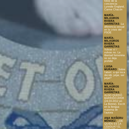
fotos de la
conciencia:
Lynndie England,
Carme Chacón
MARÍA-
MILAGROS
RIVERA
GARRETAS
:
La
diferencia sexual
en la crisis del
PSOE
MARÍA-
MILAGROS
RIVERA
GARRETAS
:
Vulvas sí /
vulvas no. La
libertad femenina
no se deja
prohibir
LUISA
MURARO
:
Sobre
l'abort: a qui toca
decidir, jutjar, ser
jutjat?
MARÍA-
MILAGROS
RIVERA
GARRETAS
:
ALGO QUEDÓ
BARRIDO AYER
(24-03-2012 en
La Bonne). Escrit
en la llengua
materna de
l'autora
ANA MAÑERU
MÉNDEZ
:
¿DE
QUIÉN ES LA
LENGUA? EL