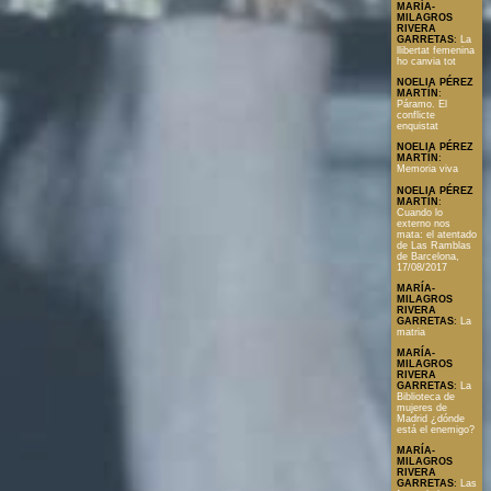
MARÍA-
MILAGROS
RIVERA
GARRETAS
:
La
llibertat femenina
ho canvia tot
NOELIA PÉREZ
MARTÍN
:
Páramo. El
conflicte
enquistat
NOELIA PÉREZ
MARTÍN
:
Memoria viva
NOELIA PÉREZ
MARTÍN
:
Cuando lo
externo nos
mata: el atentado
de Las Ramblas
de Barcelona,
17/08/2017
MARÍA-
MILAGROS
RIVERA
GARRETAS
:
La
matria
MARÍA-
MILAGROS
RIVERA
GARRETAS
:
La
Biblioteca de
mujeres de
Madrid ¿dónde
está el enemigo?
MARÍA-
MILAGROS
RIVERA
GARRETAS
:
Las