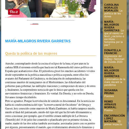
CAROLINA
MORALES
MORALES
:
La
política de les
dones
MARÍA-
MILAGROS
Text en format PDF
RIVERA
GARRETAS
:
Lo
que el viento se
llevó ¿racismo o
escritura
MARÍA-MILAGROS RIVERA GARRETAS
femenina por la
paz?
DONATELLA
Queda la política de las mujeres
FRANCHI
:
Impresions del
Diàleg i Seminari
de Duoda 2020
Anoche, contemplando desde la cocina el eclipse de la luna, oí por azar en la
cadena SER el resumen-estrella que hacía un tal Ramoneda del curso político en
MARÍA-
MILAGROS
España que acabará estos días. El periodista glosó los muchos accidentes vividos
RIVERA
desde septiembre en la política masculina o política segunda, entre ellos los
GARRETAS
:
avatares del Parlament de Catalunya, su declaración de independencia, las
L'alternativa de la
continuas muertes de inmigrantes en el Mediterráneo, las dificultades del
mare davant la
pandèmia
gobierno para gobernar, las múltiples traiciones y corrupciones de unos y de otros
y, finalmente, la sorprendente noticia de que lo único que queda son los
SUSANNA
movimientos feministas y femeninos. Es verdad. En Duoda, y no solo en Duoda,
PRUNA
:
Poemes
llevamos tiempo diciéndolo.
Pero se agradece. Porque la revolución de sentido es descomunal. En la noticia no
REMEI
había ni condescendencia del tipo “la reserva moral de Occidente” de Ortega y
ARNAUS
MORRAL
:
Gasset, hoy conocido como maestro de María Zambrano, ni había tampoco miedo,
Poema
miedo al final del patriarcado, miedo del tipo del que ha llevado últimamente a
otros a insinuar, por ejemplo, que el terrible crimen múltiple de La Orotava
ENCARNACIÓN
LÓPEZ
(Tenerife) del 14 de julio fue cometido o planificado por su primera víctima, la
MATARÍN
:
El
madre, madre de las dos niñas también asesinadas, asesinadas junto con su perrito
primer impacto
por alguien, presuntamente el marido, que evidentemente aborrecía lo femenino y