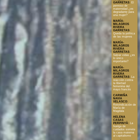
GARRETAS
:
El
permiso de
maternidad ¿es
degradante para
una mujer?
MARÍA-
MILAGROS
RIVERA
GARRETAS
:
Queda la política
de las mujeres
MARÍA-
MILAGROS
RIVERA
GARRETAS
:
Salvar vidas ¿es
lo único
importante?
MARÍA-
MILAGROS
RIVERA
GARRETAS
:
La
reacción contra
la libertad
femenina del
mayo francés
CARMIÑA
NAVIA
VELASCO
:
Reivindicación de
María de
Magdala
HELENA
CASAS
PERPINYÀ
:
La
huelga de
cuidados somete
la casa materna
al capitalismo