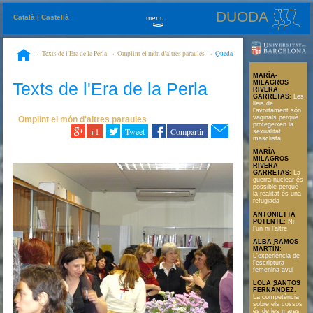
DUODA
Català
|
Castellà
menu
»
Texts de l'Era de la Perla
Omplint el món d'altres paraules
Queda
la política de las mujeres
MARÍA-
Texts de l'Era de la Perla
MILAGROS
RIVERA
GARRETAS
:
Les
lleis de
l'avortament són
vaginals perquè
Omplint el món d'altres paraules
protegeixen la
+1
Tweet
Compartir
sexualitat
masclista
MARÍA-
MILAGROS
RIVERA
GARRETAS
:
La
guerra nuclear és
possible perquè
la realitat és una
refugiada
ANTONIETTA
POTENTE
:
Ni
l’un ni l’altre
ALBA RAMOS
MARTÍN
:
L'experiència de
l'escriptura
femenina avui
LOLA SANTOS
FERNÁNDEZ
:
La competència
sobre els cossos
és de les mares