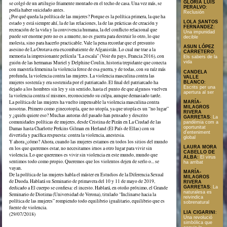
GLORIA LUIS
se colgó de un artilugio friamente montado en el techo de casa. Una vez más, se
PERALVO
:
podía haber suicidado antes.
Reclusión
¿Por qué queda la política de las mujeres? Porque es la política primera, la que ha
LOLA SANTOS
estado y está siempre ahí, la de las relaciones, la de las prácticas de creación y
FERNÁNDEZ
:
recreación de la vida y la convivencia humana, la del conflicto relacional que
Una impunidad
puede ser enorme pero no es a muerte, no es guerra para destruir lo otro, lo que
decible
molesta, sino para hacerlo practicable. Vale la pena recordar que el presunto
ASUN LÓPEZ
asesino de La Orotava era excombatiente de Afganistán. Lo cual me trae a la
CARRETERO
:
memoria la impresionante película “La escala” (Voir du pays, Francia 2016), con
Els sabers de la
guión de las hermanas Muriel y Delphine Coulin, historia trepidante que conecta
vida
con maestría femenina la violencia feroz de esa guerra, y de todas, con su raíz más
CANDELA
profunda, la violencia contra las mujeres. La violencia masculina contra las
VALLE
mujeres sostenía y era sostenida por el patriarcado. El final del patriarcado ha
BLANCO
:
Escrits per una
dejado a los hombres sin ley y sin sentido, hasta el punto de que algunos vuelven
apertura al ser
la violencia contra sí mismos, reconociendo su culpa, aunque demasiado tarde.
La política de las mujeres ha vuelto impensable la violencia masculina contra
MARÍA-
MILAGROS
nosotras. Primero como ginecotopía, que no utopía, ya que utopía es un “no lugar”
RIVERA
y ¿quién quiere eso? Muchas autoras del pasado han pensado y descrito
GARRETAS
:
La
comunidades políticas de mujeres, desde Cristina de Pizán en La Ciudad de las
pandèmia com a
oportunitat
Damas hasta Charlotte Perkins Gilman en Herland (El País de Ellas) con su
d'enteniment
divertida y pacífica respuesta: contra la violencia, anestesia.
global
Y ahora ¿cómo? Ahora, cuando las mujeres estamos en todos los sitios del mundo
LAURA MORA
en los que queremos estar, no necesitamos irnos a otro lugar para vivir sin
CABELLO DE
violencia. Lo que queremos es vivir sin violencia en este mundo, mundo que
ALBA
:
El virus
sentimos todo como propio. Queremos que los violentos dejen de serlo o... se
ha arribat
vayan.
MARÍA-
De la política de las mujeres habla el máster en Estudios de la Diferencia Sexual
MILAGROS
de Duoda. Hablará su Seminario de primavera del 10 y 11 de mayo de 2019,
RIVERA
dedicado a El cuerpo se confiesa: el incesto. Hablará, en otoño próximo, el Grande
GARRETAS
:
La
naturalesa es
Seminario de Diotima (Universidad de Verona), titulado “Inclinarse hacia la
reivindica
política de las mujeres” rompiendo todo equilibrio igualitario, equilibrio que es
sobrenatural
fuente de violencia.
LIA CIGARINI
:
(29/07/2018)
Una revolució
simbólica que