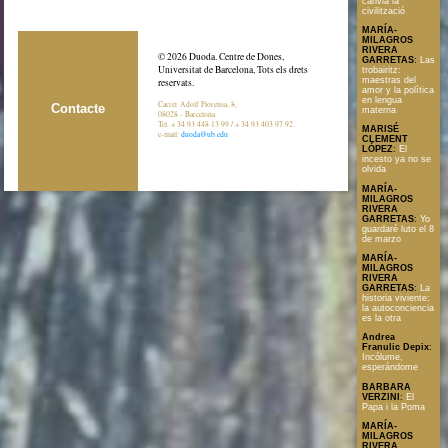
canvia la
civilització
MARÍA-
MILAGROS
RIVERA
© 2026 Duoda. Centre de Dones,
GARRETAS
:
Las
Universitat de Barcelona, Tots els drets
trobairitz:
maestras del
reservats.
amor y la política
en lengua
Carrer Adolf Florensa, 8,
Contacte
materna
08028 - Barcelona
Tel. + 34 93 448 13 99 / + 34 93 403 97 92.
MARISÉ
e-mail:
duoda@ub.edu
CLEMENT
LÓPEZ
:
El
incesto ya no se
olvida
MARÍA-
MILAGROS
RIVERA
GARRETAS
:
Yo
guardaré luto el 8
de marzo
MARÍA-
MILAGROS
RIVERA
GARRETAS
:
La
historia viviente:
la autoconciencia
es la otra
Andrea
Franulic Depix
:
Incólume,
esperándome
BARBARA
VERZINI
:
El
Papa i la Poma
MARÍA-
MILAGROS
RIVERA