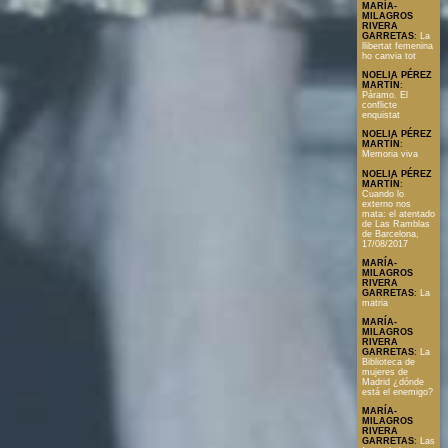
MARÍA-
MILAGROS
RIVERA
GARRETAS
:
La
llibertat femenina
ho canvia tot
NOELIA PÉREZ
MARTÍN
:
Páramo. El
conflicte
enquistat
NOELIA PÉREZ
MARTÍN
:
Memoria viva
NOELIA PÉREZ
MARTÍN
:
Cuando lo
externo nos
mata: el atentado
de Las Ramblas
de Barcelona,
17/08/2017
MARÍA-
MILAGROS
RIVERA
GARRETAS
:
La
matria
MARÍA-
MILAGROS
RIVERA
GARRETAS
:
La
Biblioteca de
mujeres de
Madrid ¿dónde
está el enemigo?
MARÍA-
MILAGROS
RIVERA
GARRETAS
:
Las