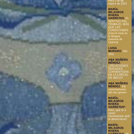
PAÍS | 08 de
marzo de 2012
MARÍA-
MILAGROS
RIVERA
GARRETAS
:
EL
SENTIDO DEL
TRABAJO, MÁS
QUE LAS
CONDICIONES
(l'escrit està en
la llengua
materna de
l'autora)
LUISA
MURARO
:
Año
2011
ANA MAÑERU
MÉNDEZ
:
¿RELACIONES
SEXUALES
CONSENTIDAS
EN LA CÁRCEL
DE MECO?
ANA MAÑERU
MÉNDEZ
:
Els
nomenaments
del nou govern
MARÍA-
MILAGROS
RIVERA
GARRETAS*
:
Pero, què té a
veure
l'avortament amb
la democràcia?
MARÍA-
MILAGROS
RIVERA
GARRETAS
:
Mi