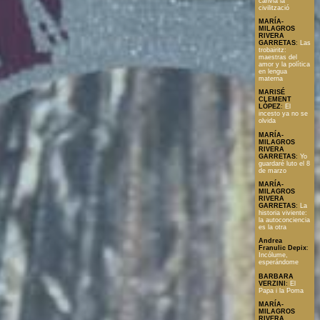
canvia la
civilització
MARÍA-
MILAGROS
RIVERA
GARRETAS
:
Las
trobairitz:
maestras del
amor y la política
en lengua
materna
MARISÉ
CLEMENT
LÓPEZ
:
El
incesto ya no se
olvida
MARÍA-
MILAGROS
RIVERA
GARRETAS
:
Yo
guardaré luto el 8
de marzo
MARÍA-
MILAGROS
RIVERA
GARRETAS
:
La
historia viviente:
la autoconciencia
es la otra
Andrea
Franulic Depix
:
Incólume,
esperándome
BARBARA
VERZINI
:
El
Papa i la Poma
MARÍA-
MILAGROS
RIVERA