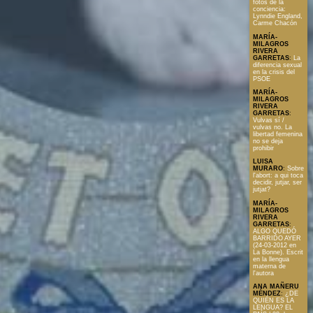
fotos de la
conciencia:
Lynndie England,
Carme Chacón
MARÍA-
MILAGROS
RIVERA
GARRETAS
:
La
diferencia sexual
en la crisis del
PSOE
MARÍA-
MILAGROS
RIVERA
GARRETAS
:
Vulvas sí /
vulvas no. La
libertad femenina
no se deja
prohibir
LUISA
MURARO
:
Sobre
l'abort: a qui toca
decidir, jutjar, ser
jutjat?
MARÍA-
MILAGROS
RIVERA
GARRETAS
:
ALGO QUEDÓ
BARRIDO AYER
(24-03-2012 en
La Bonne). Escrit
en la llengua
materna de
l'autora
ANA MAÑERU
MÉNDEZ
:
¿DE
QUIÉN ES LA
LENGUA? EL