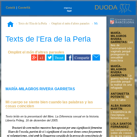
DUODA
Català
|
Castellà
menu
»
Texts de l'Era de la Perla
Omplint el món d'altres paraules
Mi
cuerpo se siente bien cuando las palabras y las cosas coinciden
MARÍA-
Texts de l'Era de la Perla
MILAGROS
RIVERA
GARRETAS
:
Les
lleis de
l'avortament són
vaginals perquè
Omplint el món d'altres paraules
protegeixen la
+1
Tweet
Compartir
sexualitat
masclista
MARÍA-
MILAGROS
RIVERA
GARRETAS
:
La
guerra nuclear és
possible perquè
la realitat és una
refugiada
MARÍA-MILAGROS RIVERA GARRETAS
ANTONIETTA
POTENTE
:
Ni
l’un ni l’altre
Mi cuerpo se siente bien cuando las palabras y las
cosas coinciden
ALBA RAMOS
MARTÍN
:
L'experiència de
l'escriptura
Texto leído en la presentació del llibre,
La Diferencia sexual en la historia
.
femenina avui
Librería Pròleg, 16 de diciembre del 2005.
LOLA SANTOS
FERNÁNDEZ
:
Tractarè de com moltes maestres han apostat per una significació femenina
La competència
lliure de l'escola, partint de sí i significant el seu ésser dones sense forçaments
sobre els cossos
ni voluntarismes, sinó amb la lleugeresa sorgida de la pressa de consciència de
és de les mares