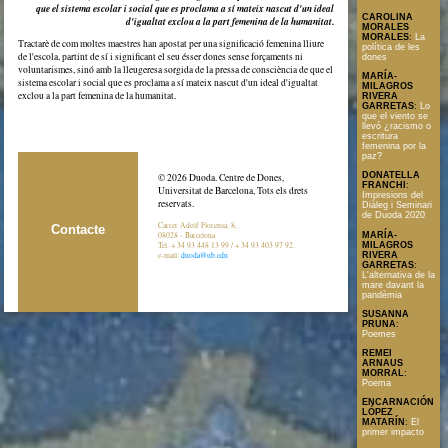
que el sistema escolar i social que es proclama a sí mateix nascut d'un ideal
CAROLINA
d'igualtat exclou a la part femenina de la humanitat.
MORALES
MORALES
:
La
Tractarè de com moltes maestres han apostat per una significació femenina lliure
política de les
de l'escola, partint de sí i significant el seu ésser dones sense forçaments ni
dones
voluntarismes, sinó amb la lleugeresa sorgida de la pressa de consciència de que el
MARÍA-
sistema escolar i social que es proclama a sí mateix nascut d'un ideal d'igualtat
MILAGROS
exclou a la part femenina de la humanitat.
RIVERA
GARRETAS
:
Lo
que el viento se
llevó ¿racismo o
escritura
femenina por la
paz?
DONATELLA
© 2026 Duoda. Centre de Dones,
FRANCHI
:
Universitat de Barcelona, Tots els drets
Impresions del
reservats.
Diàleg i Seminari
de Duoda 2020
Carrer Adolf Florensa, 8,
Contacte
MARÍA-
08028 - Barcelona
MILAGROS
Tel. + 34 93 448 13 99 / + 34 93 403 97 92.
RIVERA
e-mail:
duoda@ub.edu
GARRETAS
:
L'alternativa de la
mare davant la
pandèmia
SUSANNA
PRUNA
:
Poemes
REMEI
ARNAUS
MORRAL
:
Poema
ENCARNACIÓN
LÓPEZ
MATARÍN
:
El
primer impacto