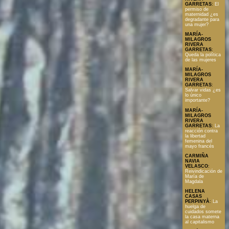
GARRETAS
:
El
permiso de
maternidad ¿es
degradante para
una mujer?
MARÍA-
MILAGROS
RIVERA
GARRETAS
:
Queda la política
de las mujeres
MARÍA-
MILAGROS
RIVERA
GARRETAS
:
Salvar vidas ¿es
lo único
importante?
MARÍA-
MILAGROS
RIVERA
GARRETAS
:
La
reacción contra
la libertad
femenina del
mayo francés
CARMIÑA
NAVIA
VELASCO
:
Reivindicación de
María de
Magdala
HELENA
CASAS
PERPINYÀ
:
La
huelga de
cuidados somete
la casa materna
al capitalismo