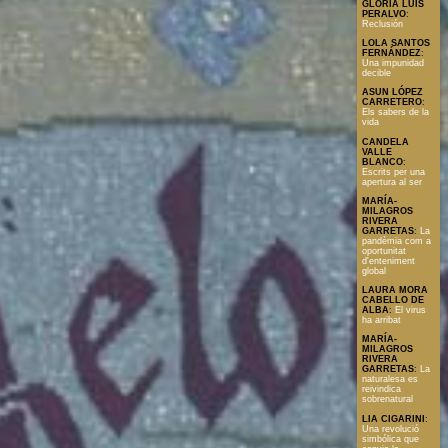
GLORIA LUIS
PERALVO
:
Reclusión
LOLA SANTOS
FERNÁNDEZ
:
Una impunidad
decible
ASUN LÓPEZ
CARRETERO
:
Els sabers de la
vida
CANDELA
VALLE
BLANCO
:
Escrits per una
apertura al ser
MARÍA-
MILAGROS
RIVERA
GARRETAS
:
La
pandèmia com a
oportunitat
d'enteniment
global
LAURA MORA
CABELLO DE
ALBA
:
El virus
ha arribat
MARÍA-
MILAGROS
RIVERA
GARRETAS
:
La
naturalesa es
reivindica
sobrenatural
LIA CIGARINI
:
Una revolució
simbólica que