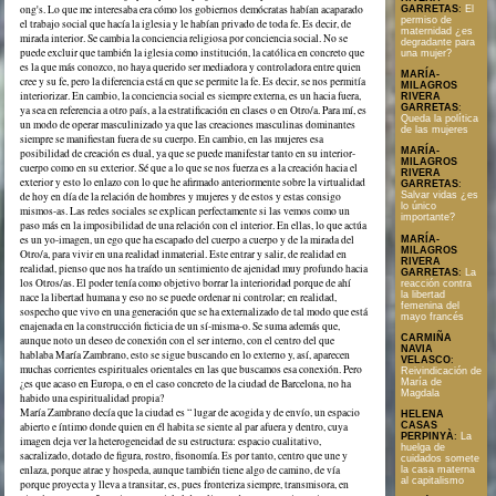
ong's. Lo que me interesaba era cómo los gobiernos demócratas habían acaparado
GARRETAS
:
El
permiso de
el trabajo social que hacía la iglesia y le habían privado de toda fe. Es decir, de
maternidad ¿es
mirada interior. Se cambia la conciencia religiosa por conciencia social. No se
degradante para
puede excluir que también la iglesia como institución, la católica en concreto que
una mujer?
es la que más conozco, no haya querido ser mediadora y controladora entre quien
MARÍA-
cree y su fe, pero la diferencia está en que se permite la fe. Es decir, se nos permitía
MILAGROS
interiorizar. En cambio, la conciencia social es siempre externa, es un hacia fuera,
RIVERA
GARRETAS
:
ya sea en referencia a otro país, a la estratificación en clases o en Otro/a. Para mí, es
Queda la política
un modo de operar masculinizado ya que las creaciones masculinas dominantes
de las mujeres
siempre se manifiestan fuera de su cuerpo. En cambio, en las mujeres esa
MARÍA-
posibilidad de creación es dual, ya que se puede manifestar tanto en su interior-
MILAGROS
cuerpo como en su exterior. Sé que a lo que se nos fuerza es a la creación hacia el
RIVERA
exterior y esto lo enlazo con lo que he afirmado anteriormente sobre la virtualidad
GARRETAS
:
de hoy en día de la relación de hombres y mujeres y de estos y estas consigo
Salvar vidas ¿es
lo único
mismos-as. Las redes sociales se explican perfectamente si las vemos como un
importante?
paso más en la imposibilidad de una relación con el interior. En ellas, lo que actúa
es un yo-imagen, un ego que ha escapado del cuerpo a cuerpo y de la mirada del
MARÍA-
MILAGROS
Otro/a, para vivir en una realidad inmaterial. Este entrar y salir, de realidad en
RIVERA
realidad, pienso que nos ha traído un sentimiento de ajenidad muy profundo hacia
GARRETAS
:
La
los Otros/as. El poder tenía como objetivo borrar la interioridad porque de ahí
reacción contra
la libertad
nace la libertad humana y eso no se puede ordenar ni controlar; en realidad,
femenina del
sospecho que vivo en una generación que se ha externalizado de tal modo que está
mayo francés
enajenada en la construcción ficticia de un sí-misma-o. Se suma además que,
CARMIÑA
aunque noto un deseo de conexión con el ser interno, con el centro del que
NAVIA
hablaba María Zambrano, esto se sigue buscando en lo externo y, así, aparecen
VELASCO
:
muchas corrientes espirituales orientales en las que buscamos esa conexión. Pero
Reivindicación de
¿es que acaso en Europa, o en el caso concreto de la ciudad de Barcelona, no ha
María de
Magdala
habido una espiritualidad propia?
María Zambrano decía que la ciudad es “ lugar de acogida y de envío, un espacio
HELENA
abierto e íntimo donde quien en él habita se siente al par afuera y dentro, cuya
CASAS
PERPINYÀ
:
La
imagen deja ver la heterogeneidad de su estructura: espacio cualitativo,
huelga de
sacralizado, dotado de figura, rostro, fisonomía. Es por tanto, centro que une y
cuidados somete
enlaza, porque atrae y hospeda, aunque también tiene algo de camino, de vía
la casa materna
al capitalismo
porque proyecta y lleva a transitar, es, pues fronteriza siempre, transmisora, en