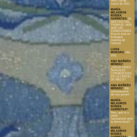
PAÍS | 08 de
marzo de 2012
MARÍA-
MILAGROS
RIVERA
GARRETAS
:
EL
SENTIDO DEL
TRABAJO, MÁS
QUE LAS
CONDICIONES
(l'escrit està en
la llengua
materna de
l'autora)
LUISA
MURARO
:
Año
2011
ANA MAÑERU
MÉNDEZ
:
¿RELACIONES
SEXUALES
CONSENTIDAS
EN LA CÁRCEL
DE MECO?
ANA MAÑERU
MÉNDEZ
:
Els
nomenaments
del nou govern
MARÍA-
MILAGROS
RIVERA
GARRETAS*
:
Pero, què té a
veure
l'avortament amb
la democràcia?
MARÍA-
MILAGROS
RIVERA
GARRETAS
:
Mi