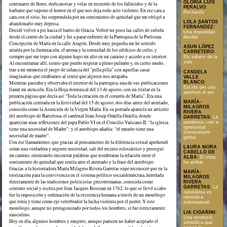
GLORIA LUIS
centenares de flores, dedicatorias y velas en recuerdo de los fallecidos y de la
PERALVO
:
barbarie que supone el horror en el que nos deja todo acto violento. En ese cara a
Reclusión
cara con el sitio, fui sorprendida por un sentimiento de ajenidad que me obligó a
LOLA SANTOS
abandonarlo muy deprisa.
FERNÁNDEZ
:
Decidí volver a pie hacia el barrio de Gracia. Volteé un poco las calles de subida
Una impunidad
desde el centro de la ciudad y fui a parar enfrente de la Parroquia de la Purísima
decible
Concepción de María en la calle Aragón. Desde muy pequeña me he sentido
ASUN LÓPEZ
atraída por la iluminación, el aroma y la serenidad de los edificios de culto, y
CARRETERO
:
siempre que me topo con alguno hago un alto en mi camino y accedo a su interior.
Els sabers de la
vida
Al encontrarme allí, siento que puedo respirar a pleno pulmón y, en cierto modo,
trae a mi memoria el juego de infancia del “pilla pilla” con aquellas casas
CANDELA
imaginarias que creábamos al sentir que alguien nos atrapaba.
VALLE
BLANCO
:
Mientras paseaba y observaba el interior de la parroquia, una de sus publicaciones
Escrits per una
llamó mi atención. Era la Hoja dominical del 13 de agosto, con un titular en la
apertura al ser
primera página que decía así “Toda la creación en el corazón de María”. Era una
MARÍA-
publicación centrada en la festividad del 15 de agosto, dos días antes del atentado,
MILAGROS
conocida como la Asunción de la Virgen María. En su portada aparecía un artículo
RIVERA
del arzobispo de Barcelona, el cardenal Joan Josep Omella Omella, donde
GARRETAS
:
La
aparecían unas reflexiones del papa Pablo VI en el Concilio Vaticano II; “la iglesia
pandèmia com a
oportunitat
tiene una necesidad de Madre”; y el arzobispo añadía: “el mundo tiene una
d'enteniment
necesidad de madre”.
global
Con ese llamamiento, que gracias al pensamiento de la diferencia sexual aprehendí
LAURA MORA
como una verdadera y urgente necesidad, salí del recinto eclesiástico y proseguí
CABELLO DE
mi camino, intentando encontrar palabras que nombraran la relación entre el
ALBA
:
El virus
sentimiento de ajenidad que sentía ante el atentado y la frase del arzobispo.
ha arribat
Gracias a la historiadora María Milagros Rivera Garretas supe reconocer que en la
MARÍA-
teorización para la convivencia en el sistema político socialdemócrata, heredada
MILAGROS
directamente de las tradiciones politicistas grecorromanas, conocida como
RIVERA
GARRETAS
:
La
contrato social y escrita por Jean Jacques Rosseau en 1762, lo que se llevó a cabo
naturalesa es
fue la imposición y ordenación de la existencia humana a través de un monólogo
reivindica
que tenía y tiene como eje vertebrador la lucha violenta por el poder. Y este
sobrenatural
monólogo, aunque no protagonizado por todos los hombres, sí fue estrictamente
LIA CIGARINI
:
masculino.
Una revolució
Hoy en día, algunos hombres y mujeres, aunque parecen no haber aceptado el
simbólica que