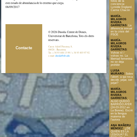
fotos de la
este estado de abundancia de lo externo que ciega.
conciencia:
08/09/2017
Lynndie England,
Carme Chacón
MARÍA-
MILAGROS
RIVERA
GARRETAS
:
La
diferencia sexual
en la crisis del
© 2026 Duoda. Centre de Dones,
PSOE
Universitat de Barcelona, Tots els drets
reservats.
MARÍA-
MILAGROS
Carrer Adolf Florensa, 8,
RIVERA
Contacte
08028 - Barcelona
GARRETAS
:
Tel. + 34 93 448 13 99 / + 34 93 403 97 92.
Vulvas sí /
e-mail:
duoda@ub.edu
vulvas no. La
libertad femenina
no se deja
prohibir
LUISA
MURARO
:
Sobre
l'abort: a qui toca
decidir, jutjar, ser
jutjat?
MARÍA-
MILAGROS
RIVERA
GARRETAS
:
ALGO QUEDÓ
BARRIDO AYER
(24-03-2012 en
La Bonne). Escrit
en la llengua
materna de
l'autora
ANA MAÑERU
MÉNDEZ
:
¿DE
QUIÉN ES LA
LENGUA? EL