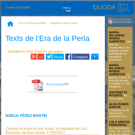
DUODA
Català
|
Castellà
menu
»
Texts de l'Era de la Perla
Omplint el món d'altres
paraules
Cuando lo externo nos mata: el atentado de Las Ramblas de
MARÍA-
Barcelona, 17/08/2017
Texts de l'Era de la Perla
MILAGROS
RIVERA
GARRETAS
:
Les
lleis de
l'avortament són
vaginals perquè
Omplint el món d'altres paraules
protegeixen la
+1
Tweet
Compartir
sexualitat
masclista
MARÍA-
MILAGROS
RIVERA
GARRETAS
:
La
guerra nuclear és
possible perquè
la realitat és una
Text en format PDF
refugiada
ANTONIETTA
POTENTE
:
Ni
l’un ni l’altre
ALBA RAMOS
MARTÍN
:
L'experiència de
l'escriptura
NOELIA PÉREZ MARTÍN
femenina avui
LOLA SANTOS
FERNÁNDEZ
:
Cuando lo externo nos mata: el atentado de Las
La competència
sobre els cossos
Ramblas de Barcelona, 17/08/2017
és de les mares