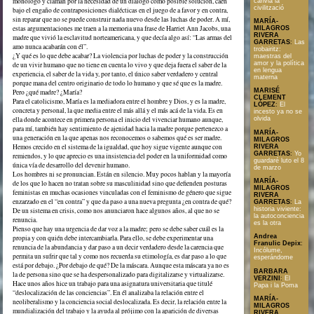
monólogo y claman por la necesidad de un diálogo como posible solución, caen
canvia la
civilització
bajo el engaño de contraposiciones dialécticas en el juego de a favor y en contra,
sin reparar que no se puede construir nada nuevo desde las luchas de poder. A mí,
MARÍA-
estas argumentaciones me traen a la memoria una frase de Harriet Ann Jacobs, una
MILAGROS
RIVERA
madre que vivió la esclavitud norteamericana, y que decía algo así: “Las armas del
GARRETAS
:
Las
amo nunca acabarán con él”.
trobairitz:
¿Y qué es lo que debe acabar? La violencia por luchas de poder y la construcción
maestras del
amor y la política
de un vivir humano que no tiene en cuenta lo vivo y que deja fuera el saber de la
en lengua
experiencia, el saber de la vida y, por tanto, el único saber verdadero y central
materna
porque mana del centro originario de todo lo humano y que sé que es la madre.
MARISÉ
Pero ¿qué madre? ¿María?
CLEMENT
Para el catolicismo, María es la mediadora entre el hombre y Dios, y es la madre,
LÓPEZ
:
El
concreta y personal, la que media entre el más allá y el más acá de la vida. Es en
incesto ya no se
ella donde acontece en primera persona el inicio del vivenciar humano aunque,
olvida
para mí, también hay sentimiento de ajenidad hacia la madre porque pertenezco a
MARÍA-
una generación en la que apenas nos reconocemos o sabemos qué es ser madre.
MILAGROS
Hemos crecido en el sistema de la igualdad, que hoy sigue vigente aunque con
RIVERA
GARRETAS
:
Yo
remiendos, y lo que aprecio es una insistencia del poder en la uniformidad como
guardaré luto el 8
única vía de desarrollo del devenir humano.
de marzo
Los hombres ni se pronuncian. Están en silencio. Muy pocos hablan y la mayoría
MARÍA-
de los que lo hacen no tratan sobre su masculinidad sino que defienden posturas
MILAGROS
feministas en muchas ocasiones vinculadas con el feminismo de género que sigue
RIVERA
enzarzado en el “en contra” y que da paso a una nueva pregunta ¿en contra de qué?
GARRETAS
:
La
historia viviente:
De un sistema en crisis, como nos anunciaron hace algunos años, al que no se
la autoconciencia
renuncia.
es la otra
Pienso que hay una urgencia de dar voz a la madre; pero se debe saber cuál es la
Andrea
propia y con quién debe intercambiarla. Para ello, se debe experimentar una
Franulic Depix
:
renuncia de la abundancia y dar paso a un decir verdadero desde la carencia que
Incólume,
permita un sufrir que tal y como nos recuerda su etimología, es dar paso a lo que
esperándome
está por debajo. ¿Por debajo de qué? De la máscara. Aunque esta máscara ya no es
BARBARA
la de persona sino que se ha despersonalizado para digitalizarse y virtualizarse.
VERZINI
:
El
Hace unos años hice un trabajo para una asignatura universitaria que titulé
Papa i la Poma
“deslocalización de las conciencias”. En él analizaba la relación entre el
MARÍA-
neoliberalismo y la conciencia social deslocalizada. Es decir, la relación entre la
MILAGROS
mundialización del trabajo y la ayuda al prójimo con la aparición de diversas
RIVERA