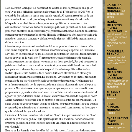
CAROLINA
Decía Simone Weil que “La necesidad de verdad es más sagrada que cualquier
MORALES
MORALES
:
La
otra”, y es muy difícil no acercarse a lo sucedido el 17 de agosto de 2017 en la
política de les
ciudad de Barcelona sin sentir esta sed de verdad. Al acercarme en busca de un
dones
pensar sobre lo sucedido, todo lo que he encontrado está muy alejado de la
MARÍA-
búsqueda de verdad. Por una lado, opiniones políticas enzarzadas en una
MILAGROS
confrontación dialéctica. Por otro, mensajes públicos que hablan de Las Ramblas
RIVERA
poniendo el énfasis en lo simbólico y significativo del espacio, donde sus autores
GARRETAS
:
Lo
que el viento se
parecen exponer su maestría sobre la Historia de Barcelona obligándonos a fijar la
llevó ¿racismo o
mirada en un punto concreto y aislando cualquier posibilidad de pregunta acerca
escritura
de lo acontecido.
femenina por la
Otros mensajes más intuitivos hablan del amor pero lo sitúan no como acción
paz?
sino como respuesta. Y es que estamos, recordando lo que aprendí de Emmanuel
DONATELLA
Lévinas, en la comodidad de los discursos que sustentan una realidad inmanente y
FRANCHI
:
que se apoyan en lo ya dicho. Y me pregunto ¿cuándo dejaremos de estar a la
Impresions del
Diàleg i Seminari
espera de respuestas tan ajenas y crearemos un decir propio? ¿Por qué ponemos la
de Duoda 2020
palabra verdadera en unos medios de opinión, con sus estallidos de mediocridad,
que pretenden afianzar la pereza en lo que el liberalismo político llamó clase
MARÍA-
MILAGROS
media? Qué distinto habría sido si no nos hubiesen clasificado en clases y la
RIVERA
humanidad viva fuera lo central. De ese modo, viviríamos en la imposibilidad de
GARRETAS
:
presencia de ese movimiento binario ascendente-descendente, y lo humano no
L'alternativa de la
mare davant la
estaría ensombrecido por la esperanza de una cima a alcanzar ni sepultado por su
pandèmia
promesa. No estaríamos preocupadas y preocupados por vivir entre medidas o
proporciones, y jamás seríamos el vaso medio lleno o medio vacío sino torrente de
SUSANNA
PRUNA
:
agua viva que se derrama como lo hace el vientre materno cuando da paso al nacer.
Poemes
María Zambrano nos reveló que es el propio centro la guía del saber humano. Un
saber que no se conoce entero, que no se mide ni se puede ordenar sino que guarda
REMEI
(y aguarda) un misterio que a la mente en su tarea de discernimiento se le escapa y
ARNAUS
MORRAL
:
que la palabra debe aprender a decir.
Poema
Emmanuel Lévinas llamaba a este misterio “hay”. Y es precisamente en ese “hay”,
en ese misterioso “algo hay” que aguarda junto al sinsentido, donde aparece mi
ENCARNACIÓN
LÓPEZ
pregunta ¿Cómo son posibles estos actos de violencia en nuestros espacios de
MATARÍN
:
El
convivencia?
primer impacto
Estuve en La Rambla a los dos días del terrible suceso. La encontré adornada con