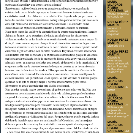
ningún caso extraña o circunstancial al despliegue de nuestra existencia: puerto y
MARÍA-
puerta ante la cual hay que depositar una ofrenda”
MILAGROS
RIVERA
Barcelona no recibe ofrenda, no es un espacio sacralizado, y es extraña a la
GARRETAS
:
La
existencia de quien la habita porque se ha convertido en un teatro de máscaras
llibertat femenina
capitalistas donde el ser libre no tiene cabida. Y no hay ofrenda porque, como en
ho canvia tot
todas las construcciones democráticas, no hay sitio para lo interno, que no es otra
NOELIA PÉREZ
cosa que el misterio, misterio de la existencia humana. Las ciudades como
MARTÍN
:
Barcelona están expuestas, exteriorizadas y por tanto, exentas de misterio.
Páramo. El
conflicte
Hace unos meses leí un libro de un periodista de guerra estadounidense, llamado
enquistat
Sebastian Junger, cuya experiencia le había enseñado que las situaciones
violentas producían en los hombres un sentimiento de pertenencia a un grupo. Es
NOELIA PÉREZ
decir, él como hombre supo ver lo que tiene de invención masculina la guerra o
MARTÍN
:
Memoria viva
todo acto armamentístico de violencia, es decir, externo. Y es en este punto donde
encuentra lugar la violencia en nuestras ciudades. Hay una necesidad interior en
NOELIA PÉREZ
los hombres que está silenciada y se expresa en lo desmedido, ya que la violencia
MARTÍN
:
Cuando lo
explícita está penalizada desde la ordenación liberal de la convivencia. Como he
externo nos
afirmado antes, en nuestras ciudades está negado el desarrollo de la interioridad. Y
mata: el atentado
es que no podía ser de otro modo cuando lo que se construye es la convivencia
de Las Ramblas
de Barcelona,
humana con el silencio de las madres. Ellas, que son la manifestación viva de la
17/08/2017
creación en la interioridad. De este modo, a las ciudades, centros neurálgicos de
esta convivencia, los que habitan le son ajenos, ya que vivimos en nuestra propia
MARÍA-
MILAGROS
ajenidad de lo que es ser hoy mujer u hombre interiormente y, por tanto,
RIVERA
libremente, en esta o en cualquier otra ciudad occidental.
GARRETAS
:
La
Hay que dar voz a la madre, pero primero al qué es ser mujer hoy en día. Hay que
matria
mostrar esa potencia amorosa dadora de vida y de palabra, para que los hombres
MARÍA-
salgan del silencio y, así, enseñarles lo valioso de la relación amorosa. En los
MILAGROS
antiguos mitos de creación egipcios se nos muestra a los dioses masculinos con
RIVERA
una figura antropomórfica pero con rostro de animal y en algunas lecturas no
GARRETAS
:
La
Biblioteca de
misóginas hablan de Nun como principio femenino. Se nos recuerda que el papel
mujeres de
de lo femenino es humanizar lo masculino desligándolo de sus instintos animales
Madrid ¿dónde
mediante la potencia vivificadora del amor. Porque ¿cómo es posible que la dadora
está el enemigo?
del don de la palabra por amor no pueda recibirla? Considero que las mujeres
MARÍA-
debemos pensar la renuncia y hacer simbólico nuevo a partir de esta porque el
MILAGROS
silencio masculino trae sospecha y en algunos casos, como el del atentado del día
RIVERA
GARRETAS
:
Las
17 de agosto, trae violencia desmedida. Sin pensar en ella, seguiremos viviendo en