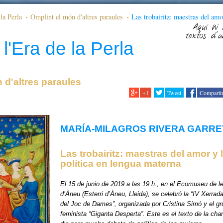
la Perla
Omplint el món d'altres paraules
Las trobairitz: maestras del amo
na
Aquí hi 
textos d'a
l'Era de la Perla
 d'altres paraules
+1
Tweet
Comparti
MARÍA-MILAGROS RIVERA GARRE
Las trobairitz: maestras del amor y 
política en lengua materna
El 15 de junio de 2019 a las 19 h., en el Ecomuseu de l
d’Àneu (Esterri d’Àneu, Lleida), se celebró la “IV Xerrad
del Joc de Dames”, organizada por Cristina Simó y el g
feminista “Giganta Desperta”. Este es el texto de la char