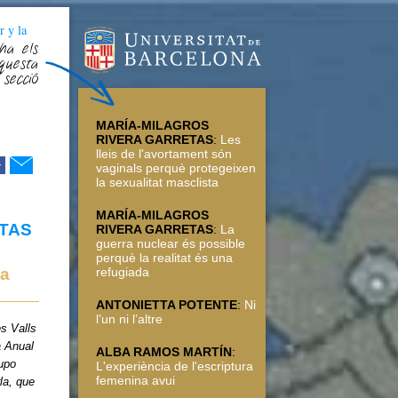
r y la
ha els
questa
secció
MARÍA-MILAGROS
RIVERA GARRETAS
:
Les
lleis de l'avortament són
r
vaginals perquè protegeixen
la sexualitat masclista
MARÍA-MILAGROS
TAS
RIVERA GARRETAS
:
La
guerra nuclear és possible
perquè la realitat és una
refugiada
la
ANTONIETTA POTENTE
:
Ni
l’un ni l’altre
es Valls
a Anual
ALBA RAMOS MARTÍN
:
rupo
L'experiència de l'escriptura
femenina avui
la, que