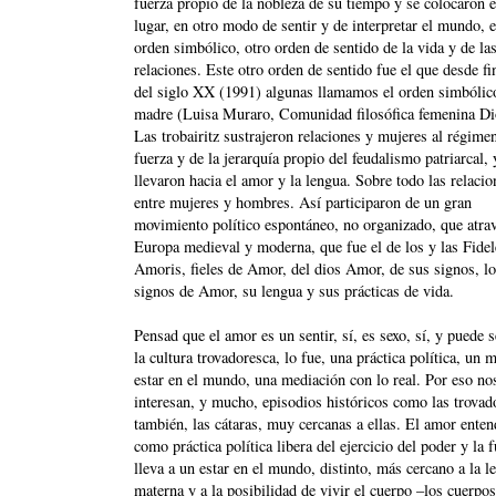
fuerza propio de la nobleza de su tiempo y se colocaron e
lugar, en otro modo de sentir y de interpretar el mundo, 
orden simbólico, otro orden de sentido de la vida y de la
relaciones. Este otro orden de sentido fue el que desde fi
del siglo XX (1991) algunas llamamos el orden simbólico
madre (Luisa Muraro, Comunidad filosófica femenina Di
Las trobairitz sustrajeron relaciones y mujeres al régimen
fuerza y de la jerarquía propio del feudalismo patriarcal, 
llevaron hacia el amor y la lengua. Sobre todo las relacio
entre mujeres y hombres. Así participaron de un gran
movimiento político espontáneo, no organizado, que atrav
Europa medieval y moderna, que fue el de los y las Fidel
Amoris, fieles de Amor, del dios Amor, de sus signos, l
signos de Amor, su lengua y sus prácticas de vida.
Pensad que el amor es un sentir, sí, es sexo, sí, y puede s
la cultura trovadoresca, lo fue, una práctica política, un
estar en el mundo, una mediación con lo real. Por eso no
interesan, y mucho, episodios históricos como las trovad
también, las cátaras, muy cercanas a ellas. El amor ente
como práctica política libera del ejercicio del poder y la f
lleva a un estar en el mundo, distinto, más cercano a la l
materna y a la posibilidad de vivir el cuerpo –los cuerp