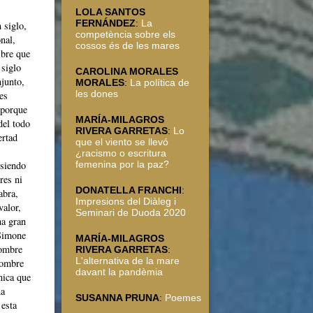
LOLA SANTOS
FERNÁNDEZ
:
La
 siglo,
competència sobre els
nal,
cossos és de les mares
ibre que
 siglo
CAROLINA MORALES
njunto,
MORALES
:
La política de
les dones
es
 porque
MARÍA-MILAGROS
del todo
RIVERA GARRETAS
:
Lo
ertad
que el viento se llevó
¿racismo o escritura
 siendo
femenina por la paz?
res ni
DONATELLA FRANCHI
:
abra,
Impresions del Diàleg i
valor,
Seminari de Duoda 2020
na gran
 Simone
MARÍA-MILAGROS
nombre
RIVERA GARRETAS
:
L'alternativa de la mare
 nombre
davant la pandèmia
nica que
na
SUSANNA PRUNA
:
Poemes
 esta