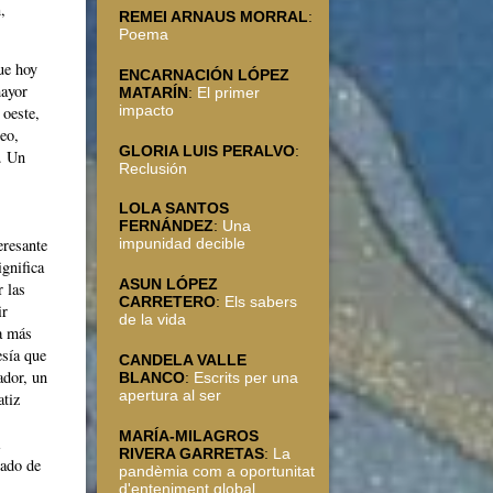
,
REMEI ARNAUS MORRAL
:
Poema
que hoy
ENCARNACIÓN LÓPEZ
mayor
MATARÍN
:
El primer
impacto
 oeste,
neo,
GLORIA LUIS PERALVO
:
a. Un
Reclusión
LOLA SANTOS
FERNÁNDEZ
:
Una
eresante
impunidad decible
ignifica
ASUN LÓPEZ
r las
CARRETERO
:
Els sabers
ir
de la vida
a más
esía que
CANDELA VALLE
ador, un
BLANCO
:
Escrits per una
apertura al ser
atiz
MARÍA-MILAGROS
RIVERA GARRETAS
:
La
tado de
pandèmia com a oportunitat
d'enteniment global