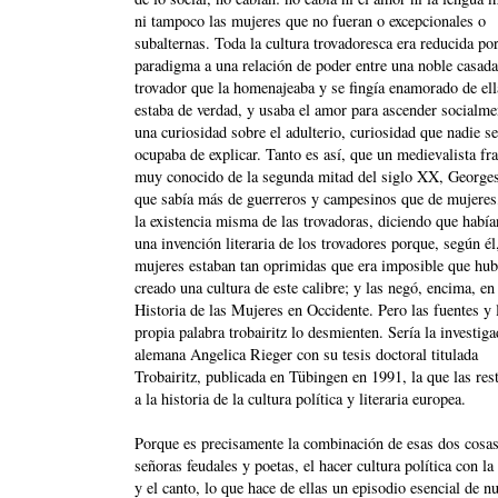
ni tampoco las mujeres que no fueran o excepcionales o
subalternas. Toda la cultura trovadoresca era reducida po
paradigma a una relación de poder entre una noble casada
trovador que la homenajeaba y se fingía enamorado de ell
estaba de verdad, y usaba el amor para ascender socialme
una curiosidad sobre el adulterio, curiosidad que nadie se
ocupaba de explicar. Tanto es así, que un medievalista fr
muy conocido de la segunda mitad del siglo XX, George
que sabía más de guerreros y campesinos que de mujeres
la existencia misma de las trovadoras, diciendo que había
una invención literaria de los trovadores porque, según él,
mujeres estaban tan oprimidas que era imposible que hub
creado una cultura de este calibre; y las negó, encima, en 
Historia de las Mujeres en Occidente. Pero las fuentes y 
propia palabra trobairitz lo desmienten. Sería la investig
alemana Angelica Rieger con su tesis doctoral titulada
Trobairitz, publicada en Tübingen en 1991, la que las rest
a la historia de la cultura política y literaria europea.
Porque es precisamente la combinación de esas dos cosas,
señoras feudales y poetas, el hacer cultura política con la
y el canto, lo que hace de ellas un episodio esencial de n