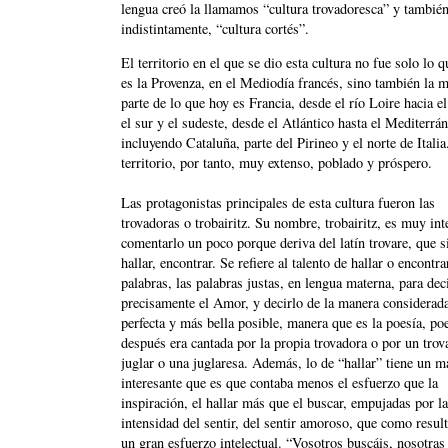
lengua creó la llamamos “cultura trovadoresca” y también
indistintamente, “cultura cortés”.
El territorio en el que se dio esta cultura no fue solo lo 
es la Provenza, en el Mediodía francés, sino también la 
parte de lo que hoy es Francia, desde el río Loire hacia el
el sur y el sudeste, desde el Atlántico hasta el Mediterrá
incluyendo Cataluña, parte del Pirineo y el norte de Itali
territorio, por tanto, muy extenso, poblado y próspero.
Las protagonistas principales de esta cultura fueron las
trovadoras o trobairitz. Su nombre, trobairitz, es muy int
comentarlo un poco porque deriva del latín trovare, que s
hallar, encontrar. Se refiere al talento de hallar o encontra
palabras, las palabras justas, en lengua materna, para dec
precisamente el Amor, y decirlo de la manera considerad
perfecta y más bella posible, manera que es la poesía, po
después era cantada por la propia trovadora o por un trov
juglar o una juglaresa. Además, lo de “hallar” tiene un m
interesante que es que contaba menos el esfuerzo que la
inspiración, el hallar más que el buscar, empujadas por la
intensidad del sentir, del sentir amoroso, que como resul
un gran esfuerzo intelectual. “Vosotros buscáis, nosotras