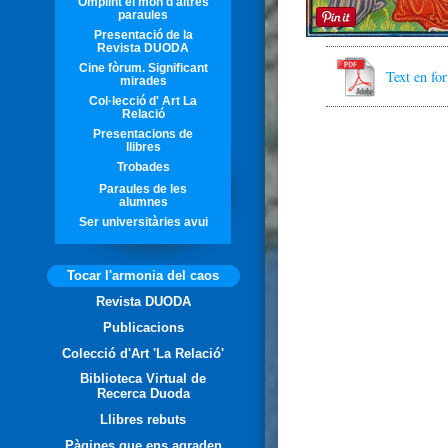
Omplint el món d'altres
paraules
Presentació de la
Revista DUODA
Cine fòrum. Significant
Text en f
mirades
Col·lecció d' Art La
Relació
Presentacions de
llibres
Trobades
Paraules de les
alumnes
Ser universitàries avui
Tocar l'armonia del caos
Revista DUODA
Publicacions
Colecció d'Art 'La Relació'
Biblioteca Virtual de
Recerca Duoda
Llibres rebuts
Pàgines que ens agraden