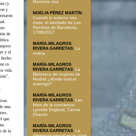
Memoria viva
ina (y
ron y
NOELIA PÉREZ MARTÍN
:
pretaron
Cuando lo externo nos
ual.
mata: el atentado de Las
 no
Ramblas de Barcelona,
17/08/2017
ión de
lítica
MARÍA-MILAGROS
mujeres
RIVERA GARRETAS
:
La
er y el
matria
o hecho
que es
MARÍA-MILAGROS
RIVERA GARRETAS
:
La
su vida.
Biblioteca de mujeres de
ción”,
Madrid ¿dónde está el
enemigo?
.
MARÍA-MILAGROS
RIVERA GARRETAS
:
Las
isas.
fotos de la conciencia:
 de una
Lynndie England, Carme
rtes,
Chacón
el que
na.
MARÍA-MILAGROS
n de la
RIVERA GARRETAS
:
La
diferencia sexual en la crisis