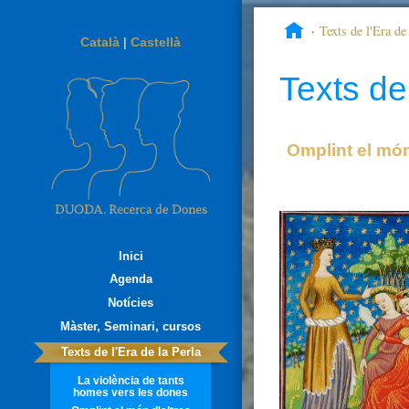
Texts de l'Era de 
Català
|
Castellà
política en lengua mater
Texts de 
Omplint el món
Inici
Agenda
Notícies
Màster, Seminari, cursos
Texts de l'Era de la Perla
La violència de tants
homes vers les dones