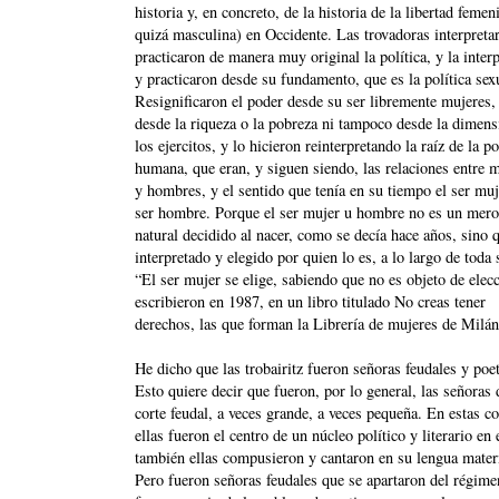
historia y, en concreto, de la historia de la libertad femen
quizá masculina) en Occidente. Las trovadoras interpreta
practicaron de manera muy original la política, y la inter
y practicaron desde su fundamento, que es la política sex
Resignificaron el poder desde su ser libremente mujeres,
desde la riqueza o la pobreza ni tampoco desde la dimens
los ejercitos, y lo hicieron reinterpretando la raíz de la po
humana, que eran, y siguen siendo, las relaciones entre 
y hombres, y el sentido que tenía en su tiempo el ser muj
ser hombre. Porque el ser mujer u hombre no es un mer
natural decidido al nacer, como se decía hace años, sino 
interpretado y elegido por quien lo es, a lo largo de toda 
“El ser mujer se elige, sabiendo que no es objeto de elec
escribieron en 1987, en un libro titulado No creas tener
derechos, las que forman la Librería de mujeres de Milán
He dicho que las trobairitz fueron señoras feudales y poet
Esto quiere decir que fueron, por lo general, las señoras
corte feudal, a veces grande, a veces pequeña. En estas co
ellas fueron el centro de un núcleo político y literario en 
también ellas compusieron y cantaron en su lengua mater
Pero fueron señoras feudales que se apartaron del régime