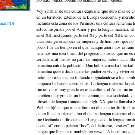
dio para mucho debate de política de las mujeres.
Voy a hablar de una cultura exquisita, que duró más de un
en un territorio extenso de la Europa occidental y meridio
incluida esta zona de los Pirineos, una cultura femenina l
ormat PDF
estuvo inspirada por el Amor y por la lengua materna. El
es el XII, incluyendo parte del XI y parte del XIII; en co
unas seis generaciones de mujeres y de hombres, que no 
poco. Fue un tiempo en el que, aunque ahora nos extrañe
tenemos una idea lineal del progreso histórico que no es 
verdadera, al menos no para las mujeres, hubo mucha lib
femenina entre la población. Que hubiera mucha libertad
femenina quiere decir que ellas pudieron vivir y vivieron
fieles a sí mismas, no imitando o igualándose a los homb
tampoco luchando contra ellos. La lengua materna, la pal
fue un valor muy grande en esta cultura; el Amor fue un 
también muy grande, un bien común, en esa sociedad. U
filósofa de lengua francesa del siglo XX que se llamaba
Weil se fijó en que esta cultura no dio a su territorio el 
de un linaje patriarcal sino el de una lengua materna: el
fue Occitania o, directamente Languedoc, la lengua romá
decía “sí” con la palabra “hoc”, del latín eso, “eso es”, u
lengua que llamamos también provenzal. A la cultura que