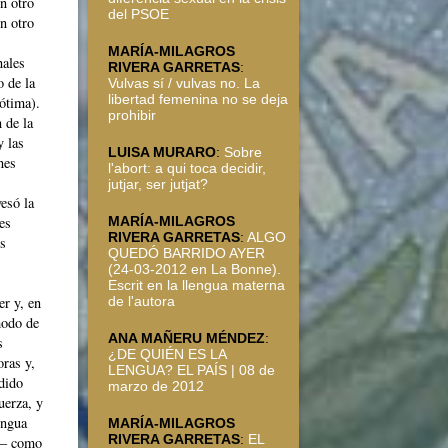
n otro
del PSOE
en otro
s
MARÍA-MILAGROS
nales
RIVERA GARRETAS
:
 de la
Vulvas sí / vulvas no. La
libertad femenina no se deja
ótima).
prohibir
 de la
y las
LUISA MURARO
:
Sobre
nes
l'abort: a qui toca decidir,
jutjar, ser jutjat?
esó la
MARÍA-MILAGROS
es
RIVERA GARRETAS
:
ALGO
os
QUEDÓ BARRIDO AYER
(24-03-2012 en La Bonne).
Escrit en la llengua materna
de l'autora
er y, en
 modo de
ANA MAÑERU MÉNDEZ
:
s
¿DE QUIÉN ES LA
oras y,
LENGUA? EL PAÍS | 08 de
ndido
marzo de 2012
uerza, y
engua
MARÍA-MILAGROS
RIVERA GARRETAS
:
EL
os– como