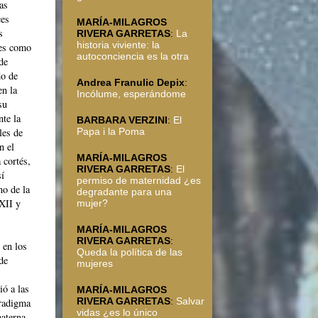
as
ces
MARÍA-MILAGROS
s
RIVERA GARRETAS
:
La
historia viviente: la
res como
autoconciencia es la otra
de
do de
Andrea Franulic Depix
:
en la
Incólume, esperándome
su
nte la
BARBARA VERZINI
:
El
Papa i la Poma
les de
n el
MARÍA-MILAGROS
 cortés,
RIVERA GARRETAS
:
El
sí
permiso de maternidad ¿es
no de la
degradante para una
 XII y
mujer?
MARÍA-MILAGROS
RIVERA GARRETAS
:
 en los
Queda la política de las
de
mujeres
ió a las
MARÍA-MILAGROS
RIVERA GARRETAS
:
Salvar
aradigma
vidas ¿es lo único
materna,