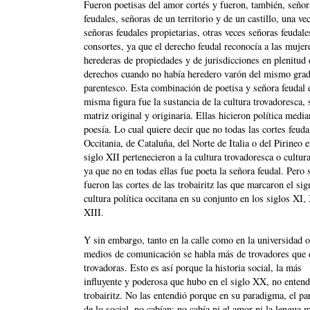
Fueron poetisas del amor cortés y fueron, también, señor
feudales, señoras de un territorio y de un castillo, una ve
señoras feudales propietarias, otras veces señoras feudale
consortes, ya que el derecho feudal reconocía a las muje
herederas de propiedades y de jurisdicciones en plenitud 
derechos cuando no había heredero varón del mismo gra
parentesco. Esta combinación de poetisa y señora feudal 
misma figura fue la sustancia de la cultura trovadoresca, 
matriz original y originaria. Ellas hicieron política media
poesía. Lo cual quiere decir que no todas las cortes feuda
Occitania, de Cataluña, del Norte de Italia o del Pirineo e
siglo XII pertenecieron a la cultura trovadoresca o cultura
ya que no en todas ellas fue poeta la señora feudal. Pero 
fueron las cortes de las trobairitz las que marcaron el sig
cultura política occitana en su conjunto en los siglos XI,
XIII.
Y sin embargo, tanto en la calle como en la universidad o
medios de comunicación se habla más de trovadores que 
trovadoras. Esto es así porque la historia social, la más
influyente y poderosa que hubo en el siglo XX, no entend
trobairitz. No las entendió porque en su paradigma, el p
de lo social, no cabían: no cabía ni el amor ni la lengua 