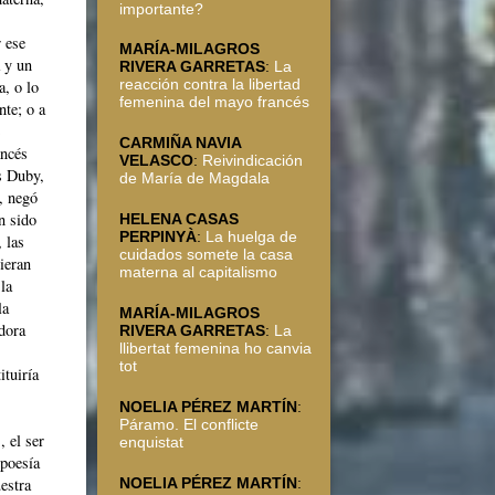
importante?
r ese
MARÍA-MILAGROS
 y un
RIVERA GARRETAS
:
La
reacción contra la libertad
a, o lo
femenina del mayo francés
nte; o a
CARMIÑA NAVIA
ancés
VELASCO
:
Reivindicación
s Duby,
de María de Magdala
, negó
n sido
HELENA CASAS
PERPINYÀ
:
La huelga de
 las
cuidados somete la casa
ieran
materna al capitalismo
la
la
MARÍA-MILAGROS
adora
RIVERA GARRETAS
:
La
llibertat femenina ho canvia
tot
ituiría
NOELIA PÉREZ MARTÍN
:
Páramo. El conflicte
 el ser
enquistat
 poesía
uestra
NOELIA PÉREZ MARTÍN
: