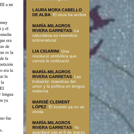
III a un
LAURA MORA CABELLO
DE ALBA
:
El virus ha arribat
n muy
MARÍA-MILAGROS
 y el
RIVERA GARRETAS
:
La
, mucha
naturalesa es reivindica
que era
sobrenatural
ias de
LIA CIGARINI
:
Una
ue es la
revolució simbólica que
de la
canvia la civilització
petición
o era la
MARÍA-MILAGROS
ue la
RIVERA GARRETAS
:
Las
trobairitz: maestras del
 la
amor y la política en lengua
 El
materna
r lengua
ba ya
MARISÉ CLEMENT
LÓPEZ
:
El incesto ya no se
olvida
ómo fue
MARÍA-MILAGROS
RIVERA GARRETAS
:
Yo
s.
guardaré luto el 8 de marzo