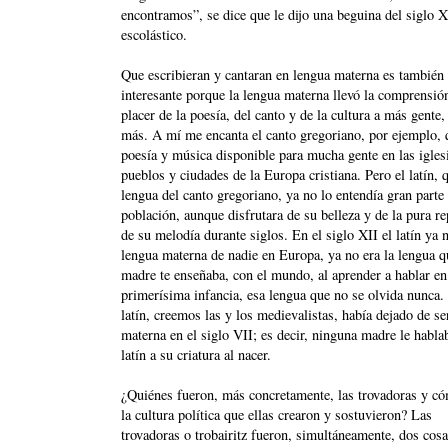
encontramos”, se dice que le dijo una beguina del siglo X
escolástico.
Que escribieran y cantaran en lengua materna es tambié
interesante porque la lengua materna llevó la comprensión
placer de la poesía, del canto y de la cultura a más gente
más. A mí me encanta el canto gregoriano, por ejemplo, 
poesía y música disponible para mucha gente en las igles
pueblos y ciudades de la Europa cristiana. Pero el latín, q
lengua del canto gregoriano, ya no lo entendía gran parte 
población, aunque disfrutara de su belleza y de la pura re
de su melodía durante siglos. En el siglo XII el latín ya n
lengua materna de nadie en Europa, ya no era la lengua q
madre te enseñaba, con el mundo, al aprender a hablar en
primerísima infancia, esa lengua que no se olvida nunca.
latín, creemos las y los medievalistas, había dejado de se
materna en el siglo VII; es decir, ninguna madre le habla
latín a su criatura al nacer.
¿Quiénes fueron, más concretamente, las trovadoras y c
la cultura política que ellas crearon y sostuvieron? Las
trovadoras o trobairitz fueron, simultáneamente, dos cosa