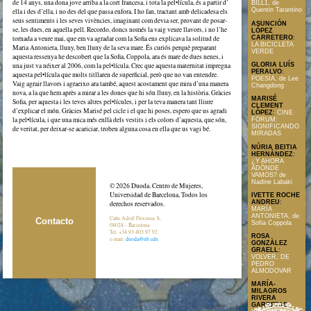
de 14 anys, una dona jove arriba a la cort francesa, i tota la pel•lícula, és a partir d’
BILL1, de
Quentin Tarantino
ella i des d’ella, i no des del que passa enfora. I ho fan, tractant amb delicadesa els
seus sentiments i les seves vivències, imaginant com devia ser, provant de posar-
ASUNCIÓN
se, les dues, en aquella pell. Recordo, doncs només la vaig veure llavors, i no l’he
LÓPEZ
tornada a veure mai, que em va agradar com la Sofia ens explicava la solitud de
CARRETERO
:
LA BICICLETA
Maria Antonieta, lluny, ben lluny de la seva mare. És curiós perquè preparant
VERDE
aquesta ressenya he descobert que la Sofia, Coppola, ara és mare de dues nenes, i
una just va néixer al 2006, com la pel•lícula. Crec que aquesta maternitat impregna
GLORIA LUÍS
PERALVO
:
aquesta pel•lícula que molts titllaren de superficial, però que no van entendre.
POESÍA, de Lee
Vaig agrair llavors i agraeixo ara també, aquest acostament que mira d’una manera
Changdong
nova, a la que hem après a mirar a les dones que hi són lluny, en la història. Gràcies
MARISÉ
Sofia, per aquesta i les teves altres pel•lícules, i per la teva manera tant lliure
CLEMENT
d’explicar el món. Gràcies Marisé pel cicle i el que hi poses, espero que us agradi
LÓPEZ
:
CINE
la pel•lícula, i que una mica més enllà dels vestits i els colors d’aquesta, que són,
FÓRUM:
SIGNIFICANDO
de veritat, per deixar-se acariciar, trobeu alguna cosa en ella que us vagi bé.
MIRADAS
NÚRIA BEITIA
HERNÁNDEZ
:
¿Y AHORA
ADÓNDE
VAMOS? de
Nadine Labaki
© 2026 Duoda. Centro de Mujeres,
Universidad de Barcelona, Todos los
IVETTE ROCHE
ANDREU
:
derechos reservados.
MARÍA
ANTONIETA, de
Calle Adolf Florensa, 8,
Contacto
Sofia Coppola
08028 - Barcelona
Tel. +34 93 403 97 92.
ROSA
e-mail:
duoda@ub.edu
GONZÀLEZ
GRAELL
:
VOLVER, DE
PEDRO
ALMODOVAR
MARÍA-
MILAGROS
RIVERA
GARRETAS
: