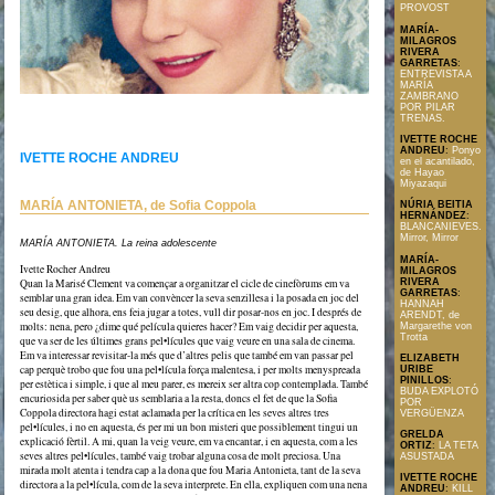
PROVOST
MARÍA-
MILAGROS
RIVERA
GARRETAS
:
ENTREVISTA A
MARÍA
ZAMBRANO
POR PILAR
TRENAS.
IVETTE ROCHE
ANDREU
:
Ponyo
IVETTE ROCHE ANDREU
en el acantilado,
de Hayao
Miyazaqui
MARÍA ANTONIETA, de Sofia Coppola
NÚRIA BEITIA
HERNÁNDEZ
:
BLANCANIEVES.
Mirror, Mirror
MARÍA ANTONIETA. La reina adolescente
MARÍA-
Ivette Rocher Andreu
MILAGROS
RIVERA
Quan la Marisé Clement va començar a organitzar el cicle de cinefòrums em va
GARRETAS
:
semblar una gran idea. Em van convèncer la seva senzillesa i la posada en joc del
Texto en formato PDF
HANNAH
seu desig, que alhora, ens feia jugar a totes, vull dir posar-nos en joc. I després de
ARENDT, de
molts: nena, pero ¿dime qué película quieres hacer? Em vaig decidir per aquesta,
Margarethe von
Trotta
que va ser de les últimes grans pel•lícules que vaig veure en una sala de cinema.
Em va interessar revisitar-la més que d’altres pelis que també em van passar pel
ELIZABETH
cap perquè trobo que fou una pel•lícula força malentesa, i per molts menyspreada
URIBE
PINILLOS
:
per estètica i simple, i que al meu parer, es mereix ser altra cop contemplada. També
BUDA EXPLOTÓ
encuriosida per saber què us semblaria a la resta, doncs el fet de que la Sofia
POR
Coppola directora hagi estat aclamada per la crítica en les seves altres tres
VERGÜENZA
pel•lícules, i no en aquesta, és per mi un bon misteri que possiblement tingui un
GRELDA
explicació fèrtil. A mi, quan la veig veure, em va encantar, i en aquesta, com a les
ORTIZ
:
LA TETA
seves altres pel•lícules, també vaig trobar alguna cosa de molt preciosa. Una
ASUSTADA
mirada molt atenta i tendra cap a la dona que fou Maria Antonieta, tant de la seva
IVETTE ROCHE
directora a la pel•lícula, com de la seva interprete. En ella, expliquen com una nena
ANDREU
:
KILL