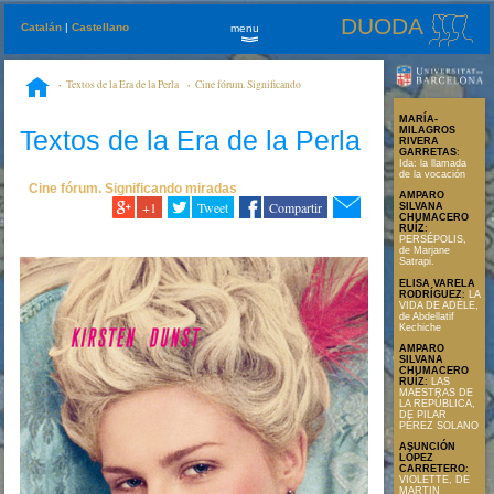
DUODA
Catalán
|
Castellano
menu
»
Textos de la Era de la Perla
Cine fórum. Significando
miradas
MARÍA ANTONIETA, de Sofia Coppola
MARÍA-
Textos de la Era de la Perla
MILAGROS
RIVERA
GARRETAS
:
Ida: la llamada
de la vocación
Cine fórum. Significando miradas
AMPARO
+1
Tweet
Compartir
SILVANA
CHUMACERO
RUÍZ
:
PERSÉPOLIS,
de Marjane
Satrapi.
ELISA VARELA
RODRÍGUEZ
:
LA
VIDA DE ADÈLE,
de Abdellatif
Kechiche
AMPARO
SILVANA
CHUMACERO
RUÍZ
:
LAS
MAESTRAS DE
LA REPÚBLICA,
DE PILAR
PÉREZ SOLANO
ASUNCIÓN
LÓPEZ
CARRETERO
:
VIOLETTE, DE
MARTIN