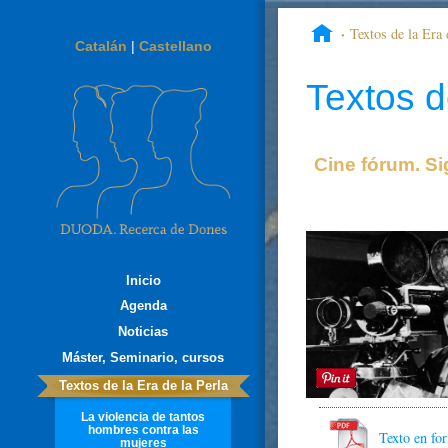
Textos de la Era 
Catalán
|
Castellano
MIRADAS
Textos d
Cine fórum. Si
Inicio
Agenda
Noticias
Máster, Seminario, cursos
Textos de la Era de la Perla
La violencia de tantos
hombres contra las
Texto en f
mujeres