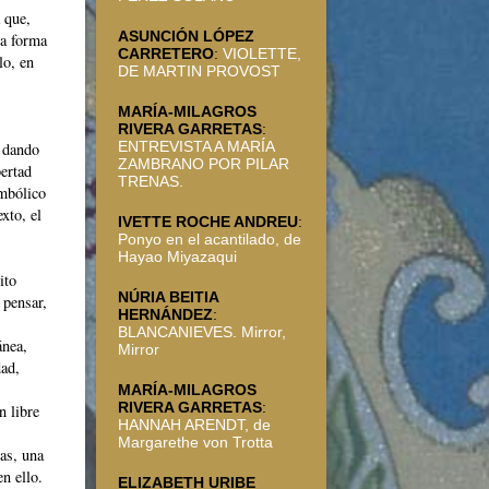
 que,
ASUNCIÓN LÓPEZ
na forma
CARRETERO
:
VIOLETTE,
lo, en
DE MARTIN PROVOST
MARÍA-MILAGROS
RIVERA GARRETAS
:
ENTREVISTA A MARÍA
, dando
ZAMBRANO POR PILAR
bertad
TRENAS.
imbólico
xto, el
IVETTE ROCHE ANDREU
:
Ponyo en el acantilado, de
Hayao Miyazaqui
ito
NÚRIA BEITIA
 pensar,
HERNÁNDEZ
:
BLANCANIEVES. Mirror,
ánea,
Mirror
dad,
MARÍA-MILAGROS
RIVERA GARRETAS
:
n libre
HANNAH ARENDT, de
Margarethe von Trotta
as, una
n ello.
ELIZABETH URIBE