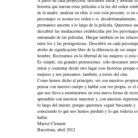
A partir de cada proyección, deseamos mirar y abordar la
historia que narran estas películas a la luz del orden sim
de la madre: analizar en ellas si este está presente, si en 
personajes se asoma ese orden o si, desafortunadamente,
permanece ausente a lo largo de la película. Queremos in
descubrir las mediaciones establecidas por los personajes
entramado de las películas. Hurgar también en las relaci
entre los y las protagonistas. Descubrir en cada personaj
atisbo de significación libre de la diferencia de ser mujer
hombre. Recrearnos en la libertad de las mujeres si esta 
Es simple, sin grandes pretensiones, sólo deseamos atre
mirar y comentar desde otro lugar esas historias porque
mujeres y nos pensamos, también, a través del cine.
Como hemos dicho al principio, ver con nuestros propios
pensar con nuestro cuerpo y hablar con voz propia, es el
que nos lleva a aventurarnos en esta nueva forma de recre
aprendido con nuestras maestras y, con nuestras experien
lo largo del máster, porque queremos seguir buscando y
conociendo lo que nos hemos perdido y lo que todavía es
hallar.
Marisé Clement
Barcelona, abril 2012