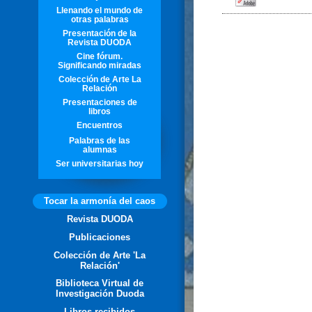
Llenando el mundo de
otras palabras
Presentación de la
Revista DUODA
Cine fórum.
Significando miradas
Colección de Arte La
Relación
Presentaciones de
libros
Encuentros
Palabras de las
alumnas
Ser universitarias hoy
Tocar la armonía del caos
Revista DUODA
Publicaciones
Colección de Arte 'La
Relación'
Biblioteca Virtual de
Investigación Duoda
Libros recibidos