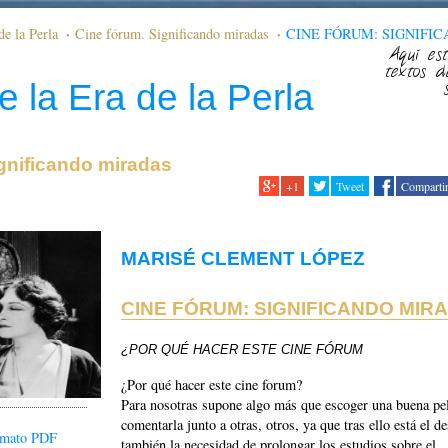
de la Perla
Cine fórum. Significando miradas
CINE FÓRUM: SIGNIFI
Aquí est
textos d
e la Era de la Perla
gnificando miradas
+1
Tweet
Comparti
MARISÉ CLEMENT LÓPEZ
CINE FÓRUM: SIGNIFICANDO MIR
¿POR QUÉ HACER ESTE CINE FÓRUM
¿Por qué hacer este cine forum?
Para nosotras supone algo más que escoger una buena pel
comentarla junto a otras, otros, ya que tras ello está el d
ormato PDF
también la necesidad de prolongar los estudios sobre el