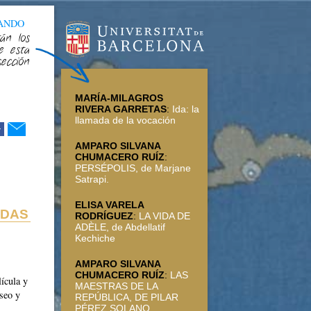
CANDO
án los
e esta
sección
MARÍA-MILAGROS
RIVERA GARRETAS
:
Ida: la
llamada de la vocación
r
AMPARO SILVANA
CHUMACERO RUÍZ
:
PERSÉPOLIS, de Marjane
Satrapi.
ELISA VARELA
ADAS
RODRÍGUEZ
:
LA VIDA DE
ADÈLE, de Abdellatif
Kechiche
AMPARO SILVANA
CHUMACERO RUÍZ
:
LAS
ícula y
MAESTRAS DE LA
eseo y
REPÚBLICA, DE PILAR
PÉREZ SOLANO