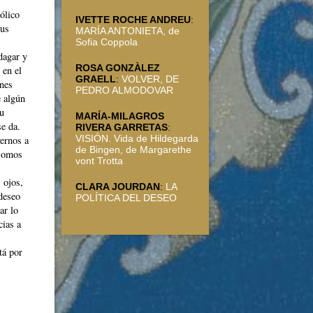
bólico
IVETTE ROCHE ANDREU
:
sus
MARÍA ANTONIETA, de
Sofia Coppola
dagar y
ROSA GONZÀLEZ
 en el
GRAELL
:
VOLVER, DE
ones
PEDRO ALMODOVAR
e algún
 u
MARÍA-MILAGROS
se da.
RIVERA GARRETAS
:
VISIÓN. Vida de Hildegarda
vernos a
de Bingen, de Margarethe
 somos
vont Trotta
 ojos,
CLARA JOURDAN
:
LA
 deseo
POLÍTICA DEL DESEO
ar lo
cias a
tá por