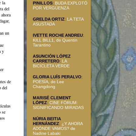
 la
PINILLOS
:
BUDA EXPLOTÓ
POR VERGÜENZA
ra del
e ahora
GRELDA ORTIZ
:
LA TETA
dagar,
ASUSTADA
dan un
IVETTE ROCHE ANDREU
:
KILL BILL1, de Quentin
que
Tarantino
a y
ASUNCIÓN LÓPEZ
CARRETERO
:
LA
BICICLETA VERDE
cer
GLORIA LUÍS PERALVO
:
ntes de
POESÍA, de Lee
Changdong
 del
MARISÉ CLEMENT
LÓPEZ
:
CINE FÓRUM:
ículas
SIGNIFICANDO MIRADAS
o se
nos
NÚRIA BEITIA
HERNÁNDEZ
:
¿Y AHORA
ADÓNDE VAMOS? de
Nadine Labaki