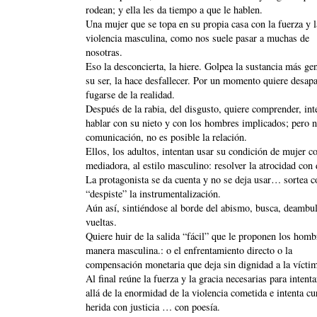
rodean; y ella les da tiempo a que le hablen.
Una mujer que se topa en su propia casa con la fuerza y l
violencia masculina, como nos suele pasar a muchas de
nosotras.
Eso la desconcierta, la hiere. Golpea la sustancia más ge
su ser, la hace desfallecer. Por un momento quiere desapa
fugarse de la realidad.
Después de la rabia, del disgusto, quiere comprender, int
hablar con su nieto y con los hombres implicados; pero 
comunicación, no es posible la relación.
Ellos, los adultos, intentan usar su condición de mujer 
mediadora, al estilo masculino: resolver la atrocidad con 
La protagonista se da cuenta y no se deja usar… sortea c
“despiste” la instrumentalización.
Aún así, sintiéndose al borde del abismo, busca, deambul
vueltas.
Quiere huir de la salida “fácil” que le proponen los hombr
manera masculina.: o el enfrentamiento directo o la
compensación monetaria que deja sin dignidad a la vícti
Al final reúne la fuerza y la gracia necesarias para intent
allá de la enormidad de la violencia cometida e intenta cu
herida con justicia … con poesía.