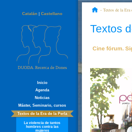
Textos de la Era 
Catalán
|
Castellano
Textos d
Cine fórum. Si
Inicio
Agenda
Noticias
Máster, Seminario, cursos
Textos de la Era de la Perla
La violencia de tantos
hombres contra las
mujeres