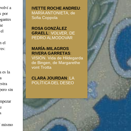
volví a
IVETTE ROCHE ANDREU
:
s por
MARÍA ANTONIETA, de
Sofia Coppola
ogantes
ue
ROSA GONZÀLEZ
 el
GRAELL
:
VOLVER, DE
PEDRO ALMODOVAR
n el
res:
MARÍA-MILAGROS
RIVERA GARRETAS
:
VISIÓN. Vida de Hildegarda
de Bingen, de Margarethe
vont Trotta
a es la
a
CLARA JOURDAN
:
LA
POLÍTICA DEL DESEO
estra
pero sin
empezar
u
s
sí mismo