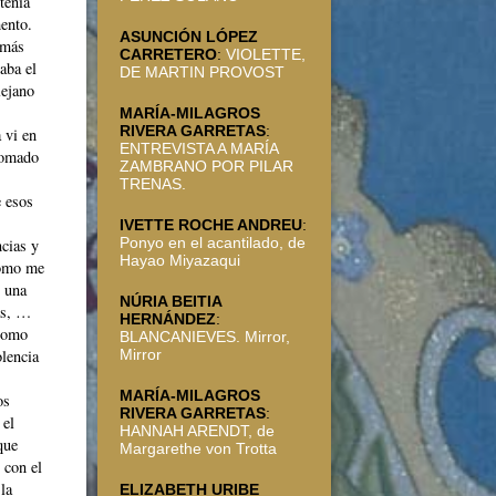
tenía
ento.
ASUNCIÓN LÓPEZ
emás
CARRETERO
:
VIOLETTE,
aba el
DE MARTIN PROVOST
lejano
MARÍA-MILAGROS
RIVERA GARRETAS
:
 vi en
ENTREVISTA A MARÍA
tomado
ZAMBRANO POR PILAR
TRENAS.
e esos
IVETTE ROCHE ANDREU
:
Ponyo en el acantilado, de
cias y
Hayao Miyazaqui
Cómo me
n una
NÚRIA BEITIA
as, …
HERNÁNDEZ
:
 como
BLANCANIEVES. Mirror,
Mirror
olencia
MARÍA-MILAGROS
os
RIVERA GARRETAS
:
 el
HANNAH ARENDT, de
que
Margarethe von Trotta
 con el
la
ELIZABETH URIBE