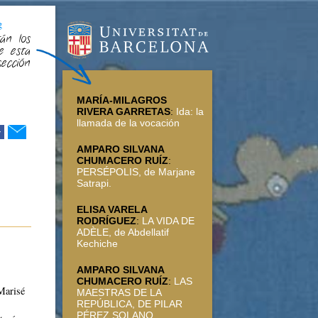
g
án los
e esta
sección
MARÍA-MILAGROS
RIVERA GARRETAS
:
Ida: la
llamada de la vocación
r
AMPARO SILVANA
CHUMACERO RUÍZ
:
PERSÉPOLIS, de Marjane
Satrapi.
ELISA VARELA
RODRÍGUEZ
:
LA VIDA DE
ADÈLE, de Abdellatif
Kechiche
AMPARO SILVANA
CHUMACERO RUÍZ
:
LAS
Marisé
MAESTRAS DE LA
REPÚBLICA, DE PILAR
PÉREZ SOLANO