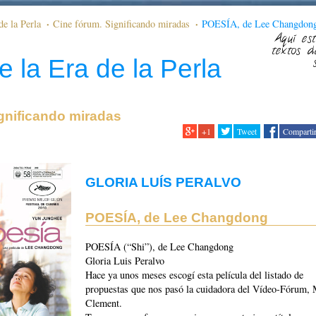
de la Perla
Cine fórum. Significando miradas
POESÍA, de Lee Changdon
Aquí est
textos d
e la Era de la Perla
gnificando miradas
+1
Tweet
Comparti
GLORIA LUÍS PERALVO
POESÍA, de Lee Changdong
POESÍA (“Shi”), de Lee Changdong
Gloria Luis Peralvo
Hace ya unos meses escogí esta película del listado de
propuestas que nos pasó la cuidadora del Vídeo-Fórum, 
Clement.