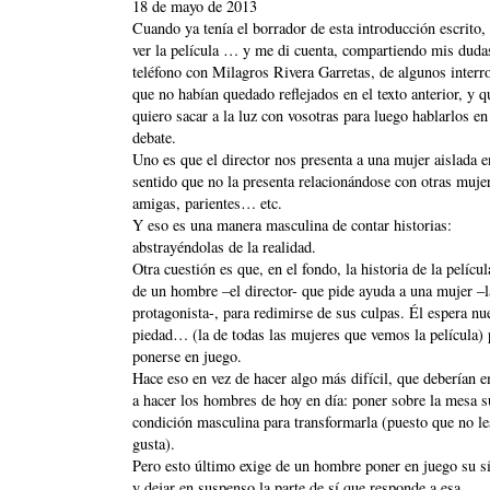
18 de mayo de 2013
Cuando ya tenía el borrador de esta introducción escrito, 
ver la película … y me di cuenta, compartiendo mis duda
teléfono con Milagros Rivera Garretas, de algunos interr
que no habían quedado reflejados en el texto anterior, y q
quiero sacar a la luz con vosotras para luego hablarlos en
debate.
Uno es que el director nos presenta a una mujer aislada e
sentido que no la presenta relacionándose con otras muje
amigas, parientes… etc.
Y eso es una manera masculina de contar historias:
abstrayéndolas de la realidad.
Otra cuestión es que, en el fondo, la historia de la películ
de un hombre –el director- que pide ayuda a una mujer –l
protagonista-, para redimirse de sus culpas. Él espera nu
piedad… (la de todas las mujeres que vemos la película) 
ponerse en juego.
Hace eso en vez de hacer algo más difícil, que deberían 
a hacer los hombres de hoy en día: poner sobre la mesa s
condición masculina para transformarla (puesto que no le
gusta).
Pero esto último exige de un hombre poner en juego su 
y dejar en suspenso la parte de sí que responde a esa