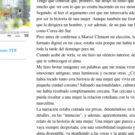
Tengo que confesar que, primero, me atrajo su título que 
mucho que ver con lo que yo estaba haciendo en ese mom
Segundo, al leer el argumento creí que me interesaría ad
por ser la historia de una mujer. Aunque también me fren
que la dirigiera un hombre, y ser además, de un país tan 
como Corea del Sur.
Pero antes de confirmar a Marisé Clement mi elección, la
formato digital en mi casa; estaba sola porque me había 
toda la tarde del domingo para mí.
ormato PDF
Cuando acabé de verla, se me hizo un silencio interior, d
que te sobrecogen el alma.
Me hizo brotar imágenes sin palabras que me traían viven
emociones antiguas; unas luminosas y oscuras otras. ¿
había tocado tanto esta historia de una mujer que vivía e
pequeña ciudad coreana? Saltando nacionalidades, cultur
me había resultado completamente cercana. Tan cercana
pueda resultar a una mujer la relación cotidiana con la vi
masculina.
La narración estaba contada sin prisas, deteniéndose en l
detalles, en las “minucias”, y además, aparentemente, era
relato de la historia de una mujer. Una mujer que parece 
vaya siempre despistada; con una sensibilidad exquisita y
alma disponible, va atendiendo a las cosas y la gente que 