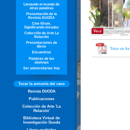
Llenando el mundo de
otras palabras
Presentación de la
Revista DUODA
Cine fórum.
Significando miradas
Colección de Arte La
Relación
Presentaciones de
libros
Texto en f
Encuentros
Palabras de las
alumnas
Ser universitarias hoy
Tocar la armonía del caos
Revista DUODA
Publicaciones
Colección de Arte 'La
Relación'
Biblioteca Virtual de
Investigación Duoda
Libros recibidos