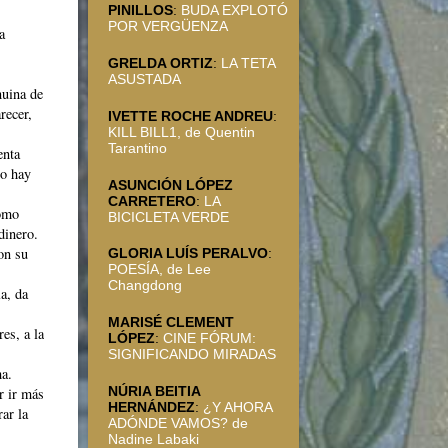
PINILLOS
:
BUDA EXPLOTÓ
POR VERGÜENZA
a
GRELDA ORTIZ
:
LA TETA
ASUSTADA
nuina de
recer,
IVETTE ROCHE ANDREU
:
KILL BILL1, de Quentin
Tarantino
enta
no hay
ASUNCIÓN LÓPEZ
CARRETERO
:
LA
como
BICICLETA VERDE
dinero.
on su
GLORIA LUÍS PERALVO
:
POESÍA, de Lee
Changdong
a, da
MARISÉ CLEMENT
es, a la
LÓPEZ
:
CINE FÓRUM:
SIGNIFICANDO MIRADAS
ma.
NÚRIA BEITIA
ar ir más
HERNÁNDEZ
:
¿Y AHORA
rar la
ADÓNDE VAMOS? de
Nadine Labaki