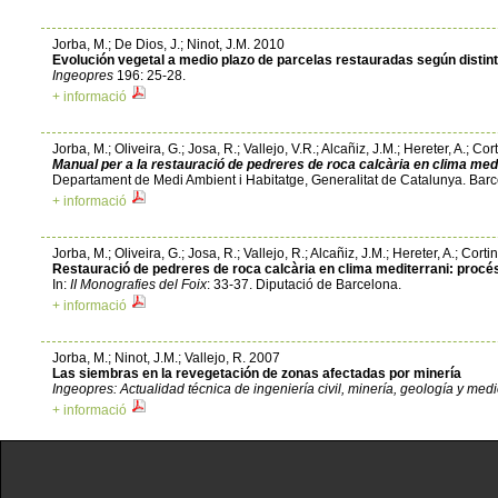
Jorba, M.; De Dios, J.; Ninot, J.M. 2010
Evolución vegetal a medio plazo de parcelas restauradas según distint
Ingeopres
196: 25-28.
+ informació
Jorba, M.; Oliveira, G.; Josa, R.; Vallejo, V.R.; Alcañiz, J.M.; Hereter, A.; Cor
Manual per a la restauració de pedreres de roca calcària en clima medi
Departament de Medi Ambient i Habitatge, Generalitat de Catalunya. Barc
+ informació
Jorba, M.; Oliveira, G.; Josa, R.; Vallejo, R.; Alcañiz, J.M.; Hereter, A.; Corti
Restauració de pedreres de roca calcària en clima mediterrani: procés
In:
II Monografies del Foix
: 33-37. Diputació de Barcelona.
+ informació
Jorba, M.; Ninot, J.M.; Vallejo, R. 2007
Las siembras en la revegetación de zonas afectadas por minería
Ingeopres: Actualidad técnica de ingeniería civil, minería, geología y me
+ informació