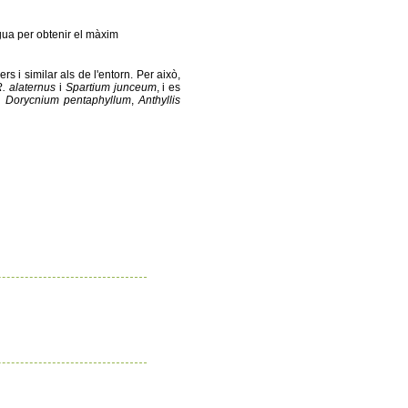
igua per obtenir el màxim
 i similar als de l'entorn. Per això,
R. alaternus
i
Spartium junceum
, i es
,
Dorycnium pentaphyllum
,
Anthyllis