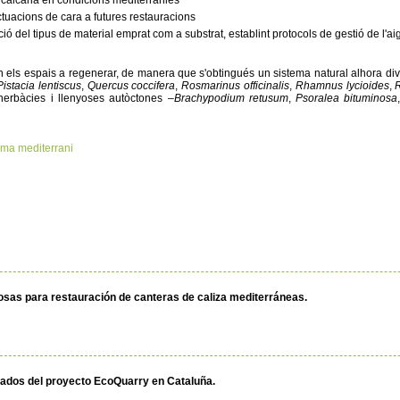
 calcària en condicions mediterrànies
tuacions de cara a futures restauracions
ció del tipus de material emprat com a substrat, establint protocols de gestió de l'a
 els espais a regenerar, de manera que s'obtingués un sistema natural alhora divers
Pistacia lentiscus
,
Quercus coccifera
,
Rosmarinus officinalis
,
Rhamnus lycioides
,
 herbàcies i llenyoses autòctones –
Brachypodium retusum
,
Psoralea bituminosa
ima mediterrani
ñosas para restauración de canteras de caliza mediterráneas.
tados del proyecto EcoQuarry en Cataluña.