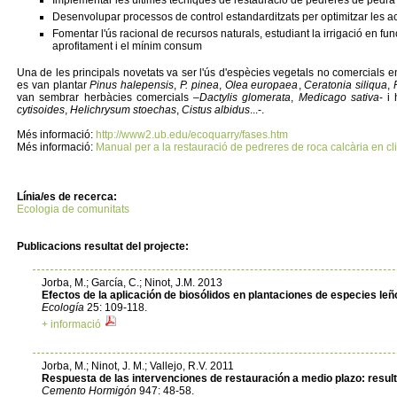
Implementar les últimes tècniques de restauració de pedreres de pedra
Desenvolupar processos de control estandarditzats per optimitzar les ac
Fomentar l'ús racional de recursos naturals, estudiant la irrigació en fun
aprofitament i el mínim consum
Una de les principals novetats va ser l'ús d'espècies vegetals no comercials en
es van plantar
Pinus halepensis
,
P. pinea
,
Olea europaea
,
Ceratonia siliqua
,
van sembrar herbàcies comercials –
Dactylis glomerata
,
Medicago sativa
- i
cytisoides
,
Helichrysum stoechas
,
Cistus albidus
...-.
Més informació:
http://www2.ub.edu/ecoquarry/fases.htm
Més informació:
Manual per a la restauració de pedreres de roca calcària en cl
Línia/es de recerca:
Ecologia de comunitats
Publicacions resultat del projecte:
Jorba, M.; García, C.; Ninot, J.M. 2013
Efectos de la aplicación de biosólidos en plantaciones de especies le
Ecología
25: 109-118.
+ informació
Jorba, M.; Ninot, J. M.; Vallejo, R.V. 2011
Respuesta de las intervenciones de restauración a medio plazo: resul
Cemento Hormigón
947: 48-58.