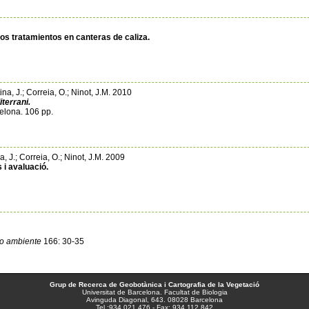
os tratamientos en canteras de caliza.
tina, J.; Correia, O.; Ninot, J.M. 2010
terrani.
elona. 106 pp.
na, J.; Correia, O.; Ninot, J.M. 2009
 i avaluació.
dio ambiente
166: 30-35
Grup de Recerca de Geobotànica i Cartografia de la Vegetació
Universitat de Barcelona. Facultat de Biologia
Avinguda Diagonal, 643. 08028 Barcelona
Tel.:934 021 476 - Fax: 934 112 842