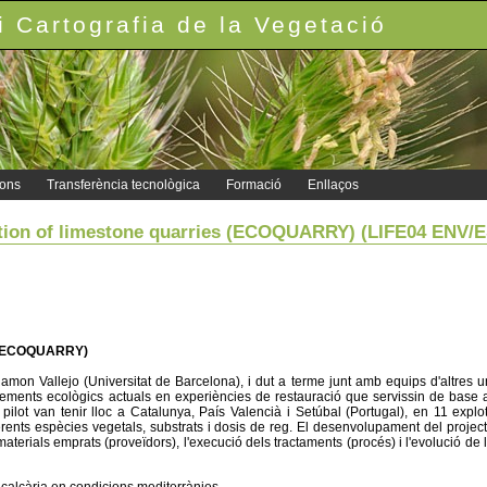
 Cartografia de la Vegetació
ions
Transferència tecnològica
Formació
Enllaços
tion of limestone quarries (ECOQUARRY) (LIFE04 ENV/E
ia (ECOQUARRY)
amon Vallejo (Universitat de Barcelona), i dut a terme junt amb equips d'altres 
neixements ecològics actuals en experiències de restauració que servissin de base
 pilot van tenir lloc a Catalunya, País Valencià i Setúbal (Portugal), en 11 expl
rents espècies vegetals, substrats i dosis de reg. El desenvolupament del proje
materials emprats (proveïdors), l'execució dels tractaments (procés) i l'evolució de 