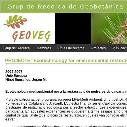
Grup de Recerca de Geobotànica i
Grup de Recerca
Membres
Línies de recerca
Projectes
Publicac
PROJECTE: Ecotechnology for environmental restora
2004-2007
Unió Europea
Ninot Sugrañes, Josep M..
Ecotecnologia mediambiental per a la restauració de pedreres de calcàr
Projecte patrocinat pel programa europeu LIFE-Medi Ambient, dirigit pel Dr. R
Politècnica de Catalunya, d’Alacant). L'objectiu final va ser el d'aplicar co
pràctiques de restauració ecològica per al sector extractiu. Les experiències
participants. En aquestes experiències es dugueren a terme assajos amb dife
control de qualitat de tot el procés de restauració, en que es van controlar els 
es van: