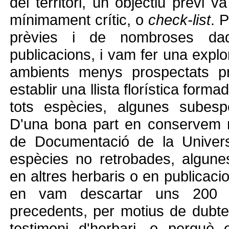
del territori, un objectiu previ 
mínimament crític, o
check-list
. 
prèvies i de nombroses dad
publicacions, i vam fer una explora
ambients menys prospectats pr
establir una llista florística form
tots espècies, algunes subespè
D'una bona part en conservem ma
de Documentació de la Univers
espècies no retrobades, algun
en altres herbaris o en publicaci
en vam descartar uns 200 t
precedents, per motius de dubte
testimoni d'herbari, o perquè 