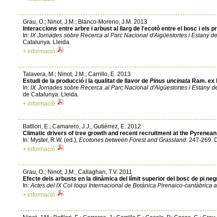
Grau, O.; Ninot, J.M.; Blanco-Moreno, J.M. 2013
Interaccions entre arbre i arbust al llarg de l'ecotò entre el bosc i els pr
In:
IX Jornades sobre Recerca al Parc Nacional d'Aigüestortes i Estany d
Catalunya. Lleida.
+ informació
Talavera, M.; Ninot, J.M.; Carrillo, E. 2013
Estudi de la producció i la qualitat de llavor de
Pinus uncinata
Ram. ex DC
In:
IX Jornades sobre Recerca al Parc Nacional d'Aigüestortes i Estany d
de Catalunya. Lleida.
+ informació
Batllori, E.; Camarero, J.J.; Gutiérrez, E. 2012
Climatic drivers of tree growth and recent recruitment at the Pyrenean 
In: Myster, R.W. (ed.),
Ecotones between Forest and Grassland
: 247-269. 
+ informació
Grau, O.; Ninot, J.M.; Callaghan, T.V. 2011
Efecte dels arbusts en la dinàmica del límit superior del bosc de pi ne
In:
Actes del IX Col·loqui Internacional de Botànica Pirenaico-cantàbrica 
+ informació