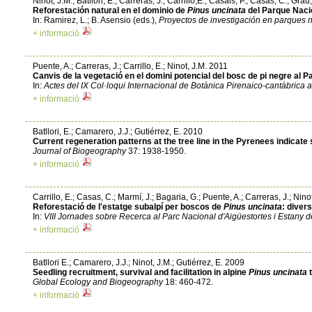
Ninot, J.M.; Batllori, E.; Carreras, J.; Carrillo,E.; Casals, P.; Casas, C.; Gra
Reforestación natural en el dominio de
Pinus uncinata
del Parque Nacio
In: Ramirez, L.; B. Asensio (eds.),
Proyectos de investigación en parques 
+ informació
Puente, A.; Carreras, J.; Carrillo, E.; Ninot, J.M. 2011
Canvis de la vegetació en el domini potencial del bosc de pi negre al 
In:
Actes del IX Col·loqui Internacional de Botànica Pirenaico-cantàbrica 
+ informació
Batllori, E.; Camarero, J.J.; Gutiérrez, E. 2010
Current regeneration patterns at the tree line in the Pyrenees indicate
Journal of Biogeography
37: 1938-1950.
+ informació
Carrillo, E.; Casas, C.; Marmí, J.; Bagaria, G.; Puente, A.; Carreras, J.; Nin
Reforestació de l'estatge subalpí per boscos de
Pinus uncinata
: divers
In:
VIII Jornades sobre Recerca al Parc Nacional d'Aigüestortes i Estany d
+ informació
Batllori E.; Camarero, J.J.; Ninot, J.M.; Gutiérrez, E. 2009
Seedling recruitment, survival and facilitation in alpine
Pinus uncinata
t
Global Ecology and Biogeography
18: 460-472.
+ informació