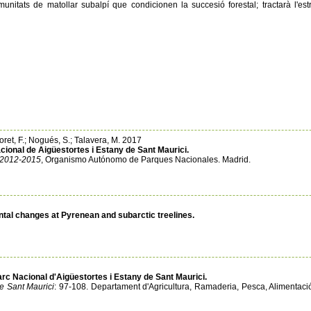
munitats de matollar subalpí que condicionen la succesió forestal; tractarà l'estr
Lloret, F.; Nogués, S.; Talavera, M. 2017
cional de Aigüestortes i Estany de Sant Maurici.
: 2012-2015
, Organismo Autónomo de Parques Nacionales. Madrid.
ntal changes at Pyrenean and subarctic treelines.
arc Nacional d'Aigüestortes i Estany de Sant Maurici.
e Sant Maurici
: 97-108. Departament d'Agricultura, Ramaderia, Pesca, Alimentació