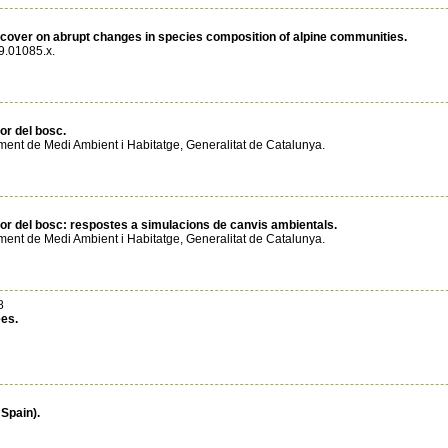
ree cover on abrupt changes in species composition of alpine communities.
9.01085.x.
ior del bosc.
ment de Medi Ambient i Habitatge, Generalitat de Catalunya.
erior del bosc: respostes a simulacions de canvis ambientals.
ment de Medi Ambient i Habitatge, Generalitat de Catalunya.
8
ees.
 Spain).