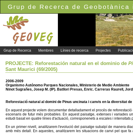
Grup de Recerca de Geobotànica i
Grup de Recerca
Membres
Línies de recerca
Projectes
Publicac
PROJECTE: Reforestación natural en el dominio de
P
Sant Maurici (69/2005)
2006-2009
Organismo Autónomo Parques Nacionales, Ministerio de Medio Ambiente
Ninot Sugrañes, Josep M. (IP). Batllori Presas, Enric. Carreras Raurell, Jord
Reforestació natural al domini de Pinus uncinata i canvis en la diversitat de
En aquest projecte volem documentar detalladament el procés de reforestació de
escenaris de futur més probables. En aquest paisatge, extenses i variades unit
estudi basat en quatre línies d'actuació, corresponenets a escales i intensitats
En un primer nivell, analitzarem l'evolució del paisatge subalpí de manera diacr
amb més detall. En aquestes, analitzarem les situacions de canvi pel que fa a di