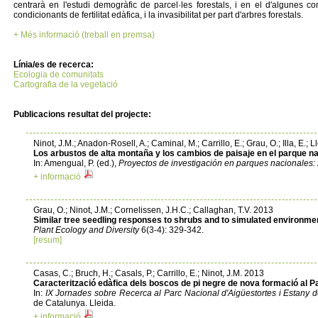
centrarà en l'estudi demogràfic de parcel·les forestals, i en el d'algunes co
condicionants de fertilitat edàfica, i la invasibilitat per part d'arbres forestals.
+ Més informació (treball en premsa)
Línia/es de recerca:
Ecologia de comunitats
Cartografia de la vegetació
Publicacions resultat del projecte:
Ninot, J.M.; Anadon-Rosell, A.; Caminal, M.; Carrillo, E.; Grau, O.; Illa, E.; 
Los arbustos de alta montaña y los cambios de paisaje en el parque na
In: Amengual, P. (ed.),
Proyectos de investigación en parques nacionales
+ informació
Grau, O.; Ninot, J.M.; Cornelissen, J.H.C.; Callaghan, T.V. 2013
Similar tree seedling responses to shrubs and to simulated environme
Plant Ecology and Diversity
6(3-4): 329-342.
[resum]
Casas, C.; Bruch, H.; Casals, P.; Carrillo, E.; Ninot, J.M. 2013
Caracterització edàfica dels boscos de pi negre de nova formació al P
In:
IX Jornades sobre Recerca al Parc Nacional d'Aigüestortes i Estany d
de Catalunya. Lleida.
+ informació