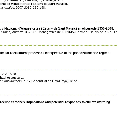
u, O.; Gutiérrez, E.; Montané, F.; Puente, A. 2011
nal de Aigüestortes i Estany de Sant Maurici.
nacionales: 2007-2010
: 139-158.
Parc Nacional d'Aigüestortes i Estany de Sant Maurici en el període 1956-2008.
a Ordino, Andorra
: 357-365. Monografies del CENMA (Centre d'Estudis de la Neu i 
 similar recruitment processes irrespective of the past disturbance regime.
ot, J.M. 2010
itat i estructura.
e Sant Maurici
: 67-76. Generalitat de Catalunya, Lleida.
reeline ecotones. Implications and potential responses to climate warming.