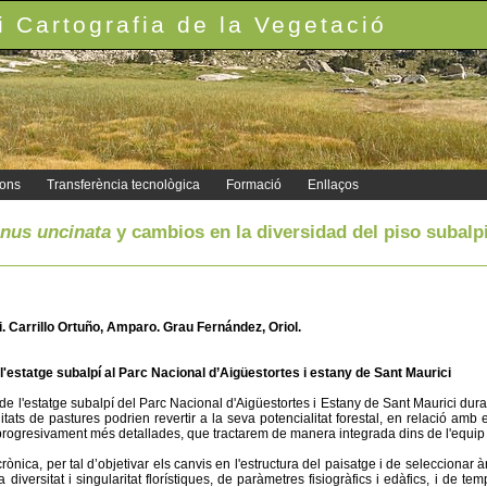
 Cartografia de la Vegetació
ions
Transferència tecnològica
Formació
Enllaços
inus uncinata
y cambios en la diversidad del piso subalp
i. Carrillo Ortuño, Amparo. Grau Fernández, Oriol.
 l'estatge subalpí al Parc Nacional d’Aigüestortes i estany de Sant Maurici
 l'estatge subalpí del Parc Nacional d'Aigüestortes i Estany de Sant Maurici duran
ats de pastures podrien revertir a la seva potencialitat forestal, en relació amb
 progresivament més detallades, que tractarem de manera integrada dins de l'equip plu
ònica, per tal d’objetivar els canvis en l'estructura del paisatge i de seleccionar 
versitat i singularitat florístiques, de paràmetres fisiogràfics i edàfics, i de te