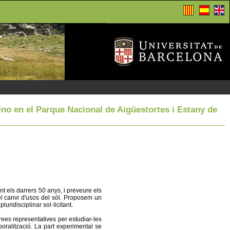
ino en el Parque Nacional de Aigüestortes i Estany de
t els darrers 50 anys, i preveure els
 el canvi d'usos del sòl. Proposem un
ridisciplinar sol·licitant.
àrees representatives per estudiar-les
mporalització. La part experimental se