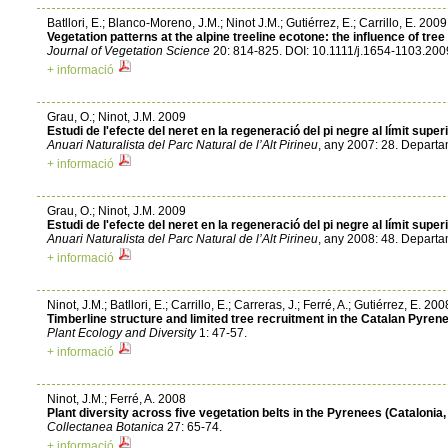
Batllori, E.; Blanco-Moreno, J.M.; Ninot J.M.; Gutiérrez, E.; Carrillo, E. 2009
Vegetation patterns at the alpine treeline ecotone: the influence of t
Journal of Vegetation Science
20: 814-825. DOI: 10.1111/j.1654-1103.200
+ informació
Grau, O.; Ninot, J.M. 2009
Estudi de l'efecte del neret en la regeneració del pi negre al límit super
Anuari Naturalista del Parc Natural de l’Alt Pirineu
, any 2007: 28. Departa
+ informació
Grau, O.; Ninot, J.M. 2009
Estudi de l'efecte del neret en la regeneració del pi negre al límit sup
Anuari Naturalista del Parc Natural de l’Alt Pirineu
, any 2008: 48. Departa
+ informació
Ninot, J.M.; Batllori, E.; Carrillo, E.; Carreras, J.; Ferré, A.; Gutiérrez, E. 200
Timberline structure and limited tree recruitment in the Catalan Pyren
Plant Ecology and Diversity
1: 47-57.
+ informació
Ninot, J.M.; Ferré, A. 2008
Plant diversity across five vegetation belts in the Pyrenees (Catalonia,
Collectanea Botanica
27: 65-74.
+ informació