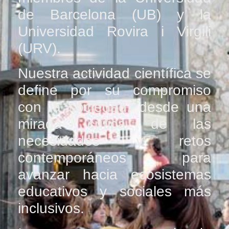
de Barcelona (UB) y la
Universidad Rovira i Virgili
(URV).
Nuestra actividad científica se
define por su compromiso
con la sociedad, desde una
mirada crítica de las
necesidades y retos
contemporáneos para
avanzar hacia ecosistemas
educativos y sociales más
inclusivos.