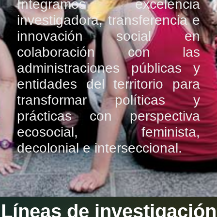
Integramos excelencia
investigadora, transferencia e
innovación social en
colaboración con las
administraciones públicas y
entidades del territorio para
transformar políticas y
prácticas con perspectiva
ecosocial, feminista,
decolonial e interseccional.
Líneas de investigación