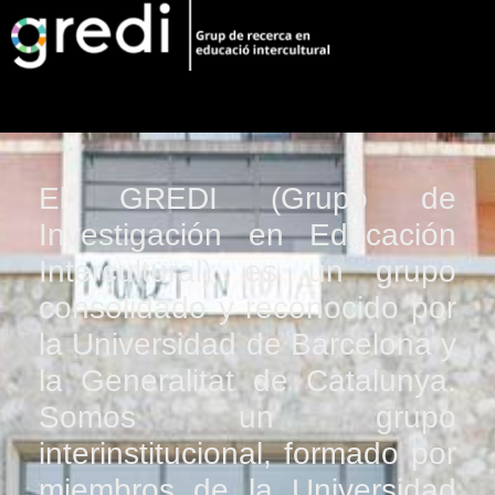
El GREDI (Grupo de
Investigación en Educación
Intercultural) es un grupo
consolidado y reconocido por
la Universidad de Barcelona y
la Generalitat de Catalunya.
Somos un grupo
interinstitucional, formado por
miembros de la Universidad