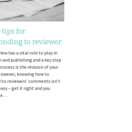
 tips for
onding to reviewer
ents on your
iew has a vital role to play in
h and publishing and a key step
script
process is the revision of your
However, knowing how to
 to reviewers’ comments isn’t
asy – get it right and you
see…