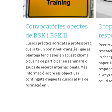
Convocatòries obertes
3 top
de BSK i BSK II
resp
Cursos pràctics adreçats a professorat
comm
Peer rev
que ja té un bon nivell d’anglès i que es
researc
manu
planteja fer classes en aquest idioma
in that 
o que ha de participar en seminaris o
paper. 
grups de recerca internacionals. Més
respond
informació sobre els objectius i
always e
continguts d’aquests cursos al Pla de
could 
formació en…