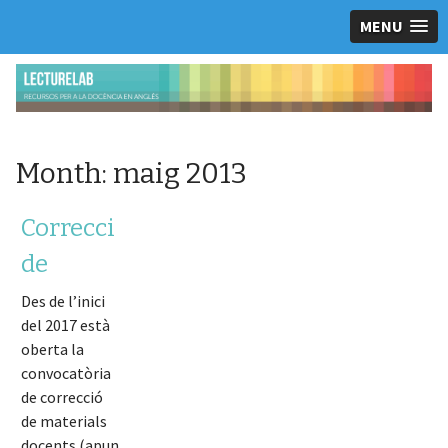
MENU
Month:
maig 2013
Correcció
de
materials
Des de l’inici
del 2017 està
docents
oberta la
convocatòria
de correcció
de materials
docents (apunts,