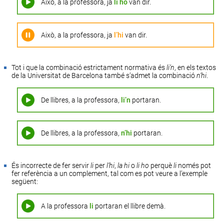
Això, a la professora, ja
li ho
van dir.
Això, a la professora, ja
l’hi
van dir.
Tot i que la combinació estrictament normativa és
li’n
, en els textos
de la Universitat de Barcelona també s’admet la combinació
n’hi
.
De llibres, a la professora,
li’n
portaran.
De llibres, a la professora,
n’hi
portaran.
És incorrecte de fer servir
li
per
l’hi
,
la
hi
o
li
ho
perquè
li
només pot
fer referència a un complement, tal com es pot veure a l’exemple
següent:
A la professora
li
portaran el llibre demà.