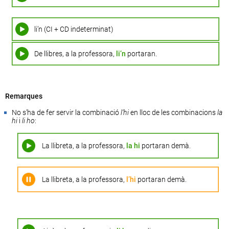
li’n (CI + CD indeterminat)
De llibres, a la professora,
li’n
portaran.
Remarques
No s’ha de fer servir la combinació
l’hi
en lloc de les combinacions
la
hi
i
li
ho
:
La llibreta, a la professora,
la hi
portaran demà.
La llibreta, a la professora,
l’hi
portaran demà.