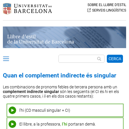
SOBRE EL LLIBRE D’ESTIL
SERVEIS LINGÜÍSTICS
Llibre d’estil
de la Universitat de Barcelona
CERCA
Quan el complement indirecte és singular
Les combinacions de pronoms febles de tercera persona amb un
complement
indirecte
singular
són les següents (el CI és
hi
en els
quatre primers casos, i
li
en els dos casos restants):
l’hi (CD masculí singular + CI)
El llibre, a la professora,
l’hi
portaran demà.