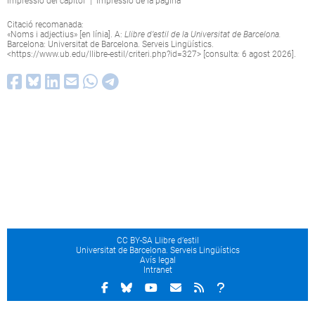
Impressió del capítol
|
Impressió de la pàgina
Citació recomanada:
«Noms i adjectius» [en línia]. A:
Llibre d’estil de la Universitat de Barcelona.
Barcelona: Universitat de Barcelona. Serveis Lingüístics.
<
https://www.ub.edu/llibre-estil/criteri.php?id=327
> [consulta: 6 agost 2026].
CC BY-SA Llibre d’estil
Universitat de Barcelona. Serveis Lingüístics
Avís legal
Intranet