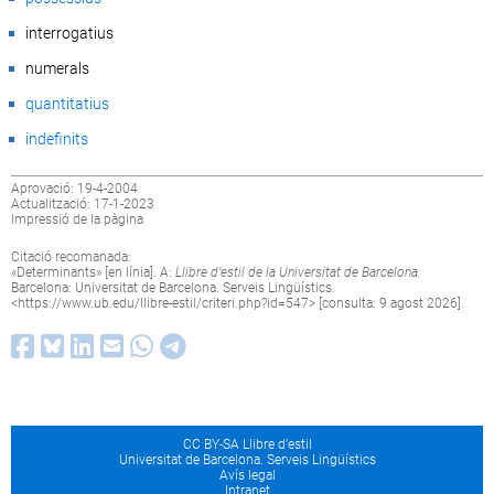
interrogatius
numerals
quantitatius
indefinits
Aprovació: 19-4-2004
Actualització: 17-1-2023
Impressió de la pàgina
Citació recomanada:
«Determinants» [en línia]. A:
Llibre d’estil de la Universitat de Barcelona.
Barcelona: Universitat de Barcelona. Serveis Lingüístics.
<
https://www.ub.edu/llibre-estil/criteri.php?id=547
> [consulta: 9 agost 2026].
CC BY-SA Llibre d’estil
Universitat de Barcelona. Serveis Lingüístics
Avís legal
Intranet