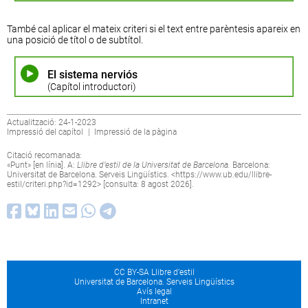
També cal aplicar el mateix criteri si el text entre parèntesis apareix en
una posició de títol o de subtítol.
El sistema nerviós
(Capítol introductori)
Actualització: 24-1-2023
Impressió del capítol
|
Impressió de la pàgina
Citació recomanada:
«Punt» [en línia]. A:
Llibre d’estil de la Universitat de Barcelona.
Barcelona:
Universitat de Barcelona. Serveis Lingüístics. <
https://www.ub.edu/llibre-
estil/criteri.php?id=1292
> [consulta: 8 agost 2026].
CC BY-SA Llibre d’estil
Universitat de Barcelona. Serveis Lingüístics
Avís legal
Intranet