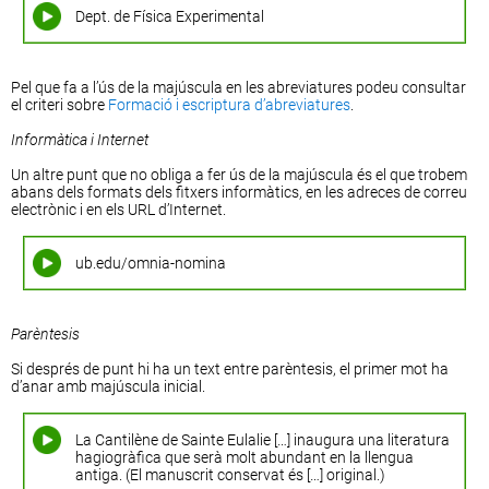
Dept. de Física Experimental
Pel que fa a l’ús de la majúscula en les abreviatures podeu consultar
el criteri sobre
Formació i escriptura d’abreviatures
.
Informàtica i Internet
Un altre punt que no obliga a fer ús de la majúscula és el que trobem
abans dels formats dels fitxers informàtics, en les adreces de correu
electrònic i en els URL d’Internet.
ub.edu/omnia-nomina
Parèntesis
Si després de punt hi ha un text entre parèntesis, el primer mot ha
d’anar amb majúscula inicial.
La Cantilène de Sainte Eulalie […] inaugura una literatura
hagiogràfica que serà molt abundant en la llengua
antiga. (El manuscrit conservat és […] original.)