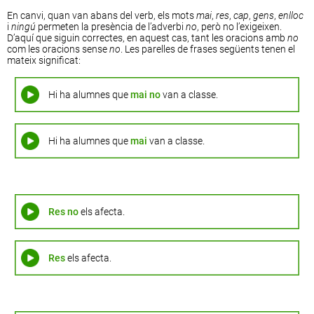
En canvi, quan van abans del verb, els mots
mai
,
res
,
cap
,
gens
,
enlloc
i
ningú
permeten la presència de l’adverbi
no
, però no l’exigeixen.
D’aquí que siguin correctes, en aquest cas, tant les oracions amb
no
com les oracions sense
no
. Les parelles de frases següents tenen el
mateix significat:
Hi ha alumnes que
mai
no
van a classe.
Hi ha alumnes que
mai
van a classe.
Res
no
els afecta.
Res
els afecta.