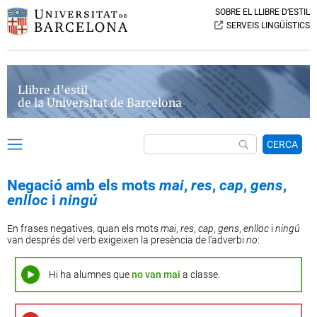
SOBRE EL LLIBRE D’ESTIL
SERVEIS LINGÜÍSTICS
Llibre d’estil
de la Universitat de Barcelona
CERCA
Negació amb els mots
mai
,
res
,
cap
,
gens
,
enlloc
i
ningú
En frases negatives, quan els mots
mai
,
res
,
cap
,
gens
,
enlloc
i
ningú
van després del verb exigeixen la presència de l’adverbi
no
:
Hi ha alumnes que
no van
mai
a classe.