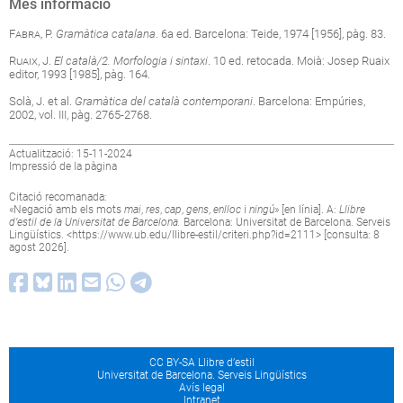
Més informació
Fabra
, P.
Gramàtica catalana
. 6a ed. Barcelona: Teide, 1974 [1956], pàg. 83.
Ruaix
, J.
El català/2. Morfologia i sintaxi
. 10 ed. retocada. Moià: Josep Ruaix
editor, 1993 [1985], pàg. 164.
Solà, J. et al.
Gramàtica del català contemporani
. Barcelona: Empúries,
2002, vol. III, pàg. 2765-2768.
Actualització: 15-11-2024
Impressió de la pàgina
Citació recomanada:
«Negació amb els mots
mai
,
res
,
cap
,
gens
,
enlloc
i
ningú
» [en línia]. A:
Llibre
d’estil de la Universitat de Barcelona.
Barcelona: Universitat de Barcelona. Serveis
Lingüístics. <
https://www.ub.edu/llibre-estil/criteri.php?id=2111
> [consulta: 8
agost 2026].
CC BY-SA Llibre d’estil
Universitat de Barcelona. Serveis Lingüístics
Avís legal
Intranet