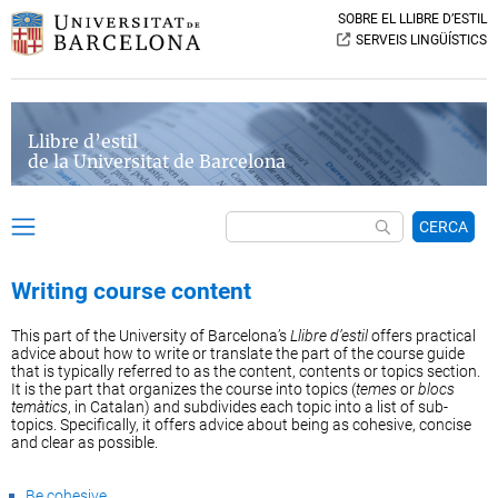
SOBRE EL LLIBRE D’ESTIL
SERVEIS LINGÜÍSTICS
Llibre d’estil
de la Universitat de Barcelona
CERCA
Writing course content
This part of the University of Barcelona’s
Llibre d’estil
offers practical
advice about how to write or translate the part of the course guide
that is typically referred to as the content, contents or topics section.
It is the part that organizes the course into topics (
temes
or
blocs
temàtics
, in Catalan) and subdivides each topic into a list of sub-
topics. Specifically, it offers advice about being as cohesive, concise
and clear as possible.
Be cohesive