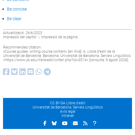
Be concise
Be clear
Actualització: 26-6-2023
Impressió del capítol
|
Impressió de la pàgina
Recommended citation:
«Course guides: writing course content» [en línia]. A:
Llibre d’estil de la
Universitat de Barcelona.
Barcelona: Universitat de Barcelona. Serveis Lingüístics.
<
https://www.ub.edu/llibre-estil/criteri.php?id=3514
> [consulta: 9 agost 2026].
CC BY-SA Llibre d’estil
Universitat de Barcelona. Serveis Lingüístics
Avís legal
Intranet