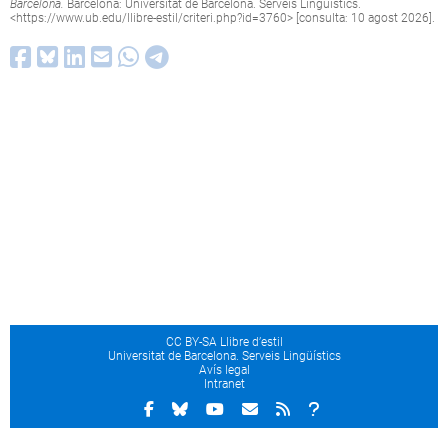
Barcelona.
Barcelona: Universitat de Barcelona. Serveis Lingüístics.
<
https://www.ub.edu/llibre-estil/criteri.php?id=3760
> [consulta: 10 agost 2026].
CC BY-SA Llibre d’estil
Universitat de Barcelona. Serveis Lingüístics
Avís legal
Intranet