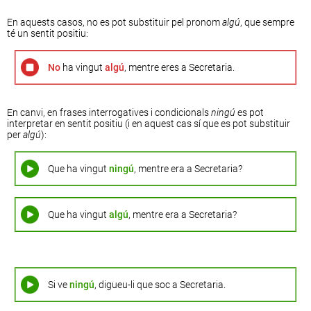
En aquests casos, no es pot substituir pel pronom
algú
, que sempre
té un sentit positiu:
No
ha vingut
algú
, mentre eres a Secretaria.
En canvi, en frases interrogatives i condicionals
ningú
es pot
interpretar en sentit positiu (i en aquest cas sí que es pot substituir
per
algú
):
Que ha vingut
ningú
, mentre era a Secretaria?
Que ha vingut
algú
, mentre era a Secretaria?
Si ve
ningú
, digueu-li que soc a Secretaria.