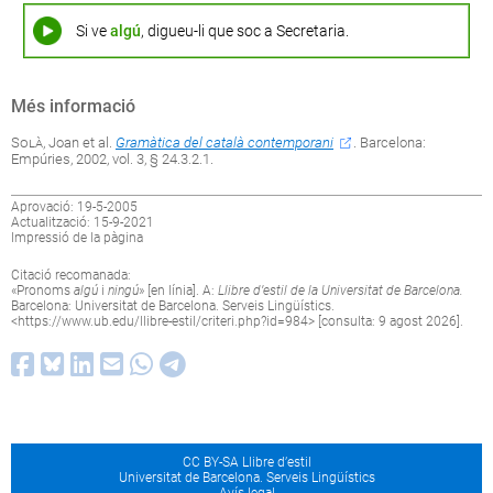
Si ve
algú
, digueu-li que soc a Secretaria.
Més informació
Solà
, Joan et al.
Gramàtica del català contemporani
. Barcelona:
Empúries, 2002, vol. 3, § 24.3.2.1.
Aprovació: 19-5-2005
Actualització: 15-9-2021
Impressió de la pàgina
Citació recomanada:
«Pronoms
algú
i
ningú
» [en línia]. A:
Llibre d’estil de la Universitat de Barcelona.
Barcelona: Universitat de Barcelona. Serveis Lingüístics.
<
https://www.ub.edu/llibre-estil/criteri.php?id=984
> [consulta: 9 agost 2026].
CC BY-SA Llibre d’estil
Universitat de Barcelona. Serveis Lingüístics