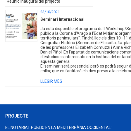
Reunió inaugural del projecte
23/10/2021
Seminari Internacional
Ja està disponible el programa del I Workshop/Sem
públic a la Corona d'Aragó a l'Edat Mitjana: organit
territoris peninsulars". Tindrà lloc els dies 10 i 1
Geografia i Història (Seminari de Filosofia, 4a. 
de les professores Elizabeth Comuzzi i Anna Rich, 
Daniel Piñol. En l'apartat de comunicacions comp
d'estudiosos interessats en la història del notari
aquesta genera.
El seminari serà presencial però es podrà seguir de
enllaç que es facilitarà els dies previs a la celebra
LLEGIR MÉS
PROJECTE
EL NOTARIAT PÚBLIC EN LA MEDITERRÀNIA OCCIDENTAL: