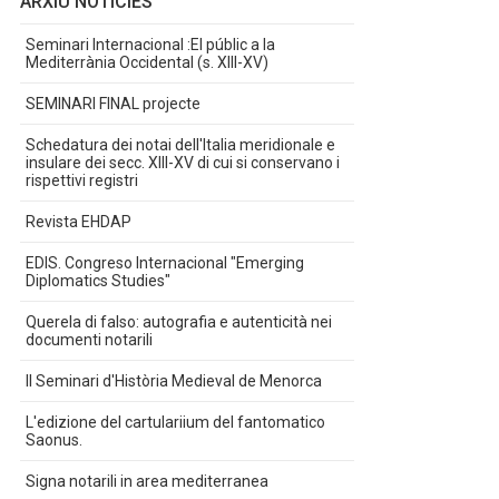
ARXIU NOTÍCIES
Seminari Internacional :El públic a la
Mediterrània Occidental (s. XIII-XV)
SEMINARI FINAL projecte
Schedatura dei notai dell'Italia meridionale e
insulare dei secc. XIII-XV di cui si conservano i
rispettivi registri
Revista EHDAP
EDIS. Congreso Internacional "Emerging
Diplomatics Studies"
Querela di falso: autografia e autenticità nei
documenti notarili
II Seminari d'Història Medieval de Menorca
L'edizione del cartulariium del fantomatico
Saonus.
Signa notarili in area mediterranea