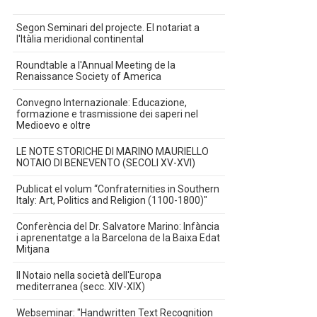
Segon Seminari del projecte. El notariat a
l'Itàlia meridional continental
Roundtable a l'Annual Meeting de la
Renaissance Society of America
Convegno Internazionale: Educazione,
formazione e trasmissione dei saperi nel
Medioevo e oltre
LE NOTE STORICHE DI MARINO MAURIELLO
NOTAIO DI BENEVENTO (SECOLI XV-XVI)
Publicat el volum “Confraternities in Southern
Italy: Art, Politics and Religion (1100-1800)"
Conferència del Dr. Salvatore Marino: Infància
i aprenentatge a la Barcelona de la Baixa Edat
Mitjana
Il Notaio nella società dell'Europa
mediterranea (secc. XIV-XIX)
Webseminar: "Handwritten Text Recognition