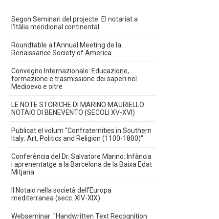
Segon Seminari del projecte. El notariat a
l'Itàlia meridional continental
Roundtable a l'Annual Meeting de la
Renaissance Society of America
Convegno Internazionale: Educazione,
formazione e trasmissione dei saperi nel
Medioevo e oltre
LE NOTE STORICHE DI MARINO MAURIELLO
NOTAIO DI BENEVENTO (SECOLI XV-XVI)
Publicat el volum “Confraternities in Southern
Italy: Art, Politics and Religion (1100-1800)"
Conferència del Dr. Salvatore Marino: Infància
i aprenentatge a la Barcelona de la Baixa Edat
Mitjana
Il Notaio nella società dell'Europa
mediterranea (secc. XIV-XIX)
Webseminar: "Handwritten Text Recognition