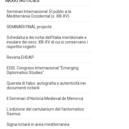
ARXIU NOTÍCIES
Seminari Internacional :El públic a la
Mediterrània Occidental (s. XIII-XV)
SEMINARI FINAL projecte
Schedatura dei notai dell'Italia meridionale e
insulare dei secc. XIII-XV di cui si conservano i
rispettivi registri
Revista EHDAP
EDIS. Congreso Internacional "Emerging
Diplomatics Studies"
Querela di falso: autografia e autenticità nei
documenti notarili
II Seminari d'Història Medieval de Menorca
L'edizione del cartulariium del fantomatico
Saonus.
Signa notarili in area mediterranea