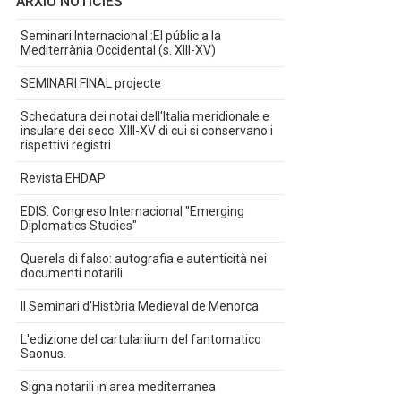
ARXIU NOTÍCIES
Seminari Internacional :El públic a la
Mediterrània Occidental (s. XIII-XV)
SEMINARI FINAL projecte
Schedatura dei notai dell'Italia meridionale e
insulare dei secc. XIII-XV di cui si conservano i
rispettivi registri
Revista EHDAP
EDIS. Congreso Internacional "Emerging
Diplomatics Studies"
Querela di falso: autografia e autenticità nei
documenti notarili
II Seminari d'Història Medieval de Menorca
L'edizione del cartulariium del fantomatico
Saonus.
Signa notarili in area mediterranea