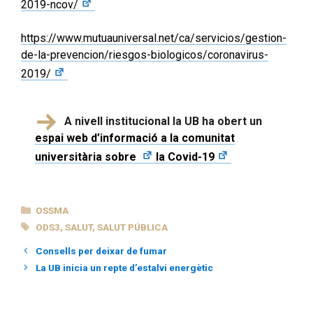
2019-ncov/
https://www.mutuauniversal.net/ca/servicios/gestion-
de-la-prevencion/riesgos-biologicos/coronavirus-
2019/
A nivell institucional la UB ha obert un
espai web d’informació a la comunitat
universitària sobre
la Covid-19
CATEGORIES
OSSMA
ETIQUETES
ODS3
,
SALUT
,
SALUT PÚBLICA
Consells per deixar de fumar
La UB inicia un repte d’estalvi energètic