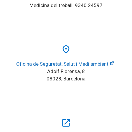
Medicina del treball: 9340 24597
place
Oficina de Seguretat, Salut i Medi ambient
Adolf Florensa, 8
08028, Barcelona
open_in_new