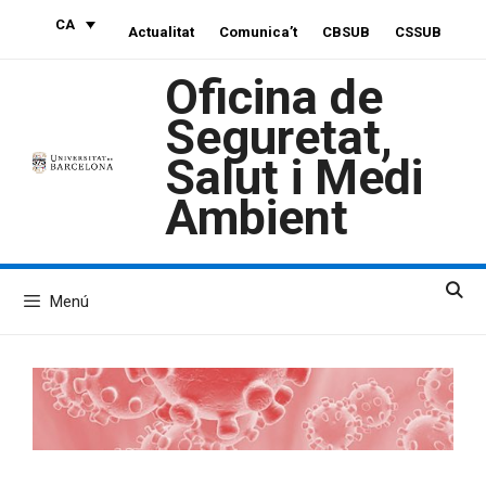
Vés
CA
Actualitat
Comunica’t
CBSUB
CSSUB
al
contingut
Oficina de
Seguretat,
Salut i Medi
Ambient
Menú