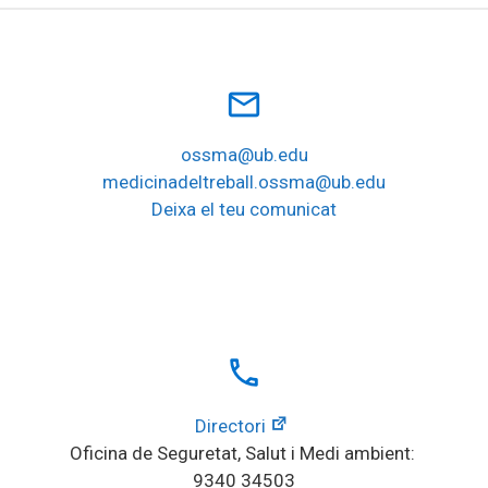
mail_outline
ossma@ub.edu
medicinadeltreball.ossma@ub.edu
Deixa el teu comunicat
local_phone
Directori
Oficina de Seguretat, Salut i Medi ambient: 
9340 34503