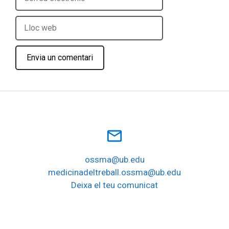
electrònic
Lloc
web
mail_outline
ossma@ub.edu
medicinadeltreball.ossma@ub.edu
Deixa el teu comunicat