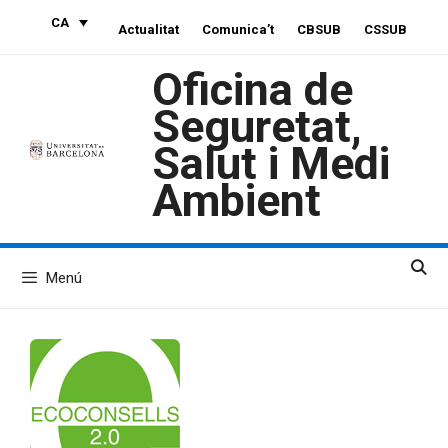
Vés
CA
Actualitat
Comunica’t
CBSUB
CSSUB
al
contingut
Oficina de
Seguretat,
Salut i Medi
Ambient
Menú