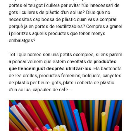
portes el teu got i cullera per evitar l’ús innecessari de
gots i culleres de plàstic d’un sol ús? Dius que no
necessites cap bossa de plàstic quan vas a comprar
perquè ja en portes de reutilitzables? Compres a granel
i prioritzes aquells productes que tenen menys
embalatges?
Tot i que només són uns petits exemples, si ens parem
a pensar veurem que estem envoltats de
productes
que llencem just després utilitzar-los
. Els bastonets
de les orelles, productes femenins, bolquers, canyetes
de plàstic per beure, gots, plats i coberts de plàstic
d’un sol ús, càpsules de cafè…