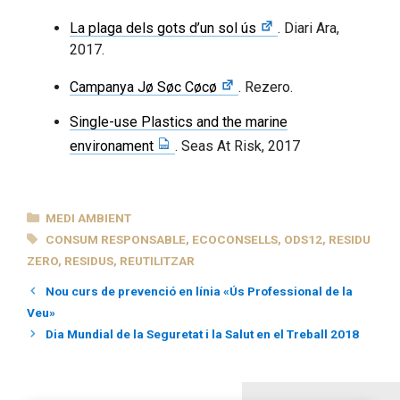
La plaga dels gots d’un sol ús
. Diari Ara,
2017.
Campanya Jø Søc Cøcø
. Rezero.
Single-use Plastics and the marine
environament
. Seas At Risk, 2017
CATEGORIES
MEDI AMBIENT
ETIQUETES
CONSUM RESPONSABLE
,
ECOCONSELLS
,
ODS12
,
RESIDU
ZERO
,
RESIDUS
,
REUTILITZAR
Nou curs de prevenció en línia «Ús Professional de la
Veu»
Dia Mundial de la Seguretat i la Salut en el Treball 2018