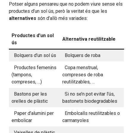
Potser alguns pensareu que no podem viure sense els
productes d’un sol ús, però la veritat és que les
alternatives
són d’allò més variades:
Productes d’un sol
Alternativa reutilitzable
ús
Bolquers d’un sol ús
Bolquers de roba
Productes femenins
Copa menstrual,
(tampons,
compreses de roba
compreses, …)
reutilitzables, …
Bastons per les
Si no se’n pot evitar l’ús,
orelles de plàstic
bastonets biodegradables
Paper d’alumini per
Embolcalls reutilitzables o
embolicar
carmanyoles
Vaixelles de plàstic