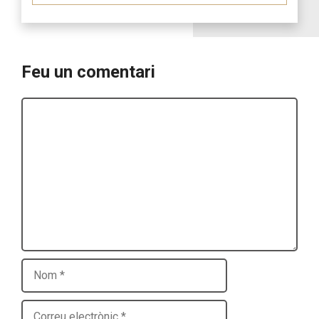
Feu un comentari
Comentari
Nom
Correu