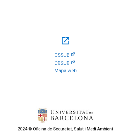
open_in_new
CSSUB
CBSUB
Mapa web
2024 © Oficina de Seguretat, Salut i Medi Ambient