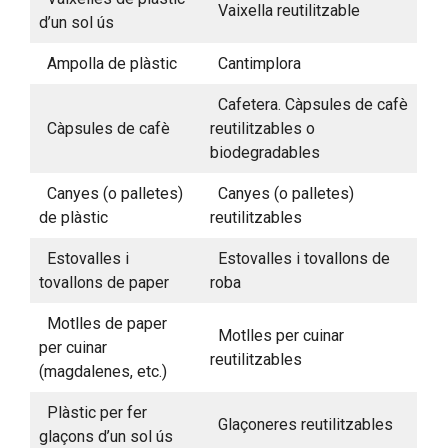
Vaixella reutilitzable
d’un sol ús
Ampolla de plàstic
Cantimplora
Cafetera. Càpsules de cafè
Càpsules de cafè
reutilitzables o
biodegradables
Canyes (o palletes)
Canyes (o palletes)
de plàstic
reutilitzables
Estovalles i
Estovalles i tovallons de
tovallons de paper
roba
Motlles de paper
Motlles per cuinar
per cuinar
reutilitzables
(magdalenes, etc.)
Plàstic per fer
Glaçoneres reutilitzables
glaçons d’un sol ús