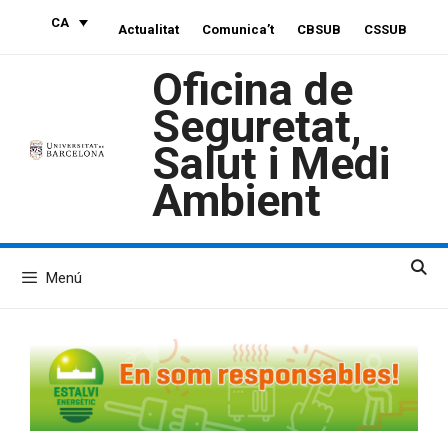
Vés
CA
Actualitat
Comunica’t
CBSUB
CSSUB
al
contingut
Oficina de
Seguretat,
Salut i Medi
Ambient
Menú