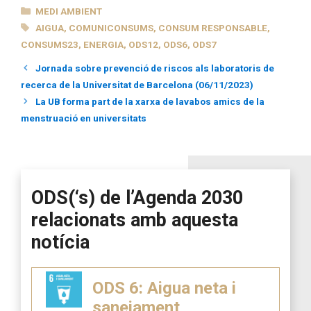
CATEGORIES
MEDI AMBIENT
ETIQUETES
AIGUA
,
COMUNICONSUMS
,
CONSUM RESPONSABLE
,
CONSUMS23
,
ENERGIA
,
ODS12
,
ODS6
,
ODS7
Jornada sobre prevenció de riscos als laboratoris de
recerca de la Universitat de Barcelona (06/11/2023)
La UB forma part de la xarxa de lavabos amics de la
menstruació en universitats
ODS(‘s) de l’Agenda 2030
relacionats amb aquesta
notícia
ODS 6: Aigua neta i
sanejament