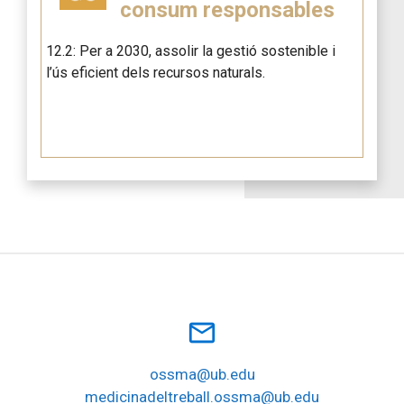
consum responsables
12.2: Per a 2030, assolir la gestió sostenible i
l’ús eficient dels recursos naturals.
mail_outline
ossma@ub.edu
medicinadeltreball.ossma@ub.edu