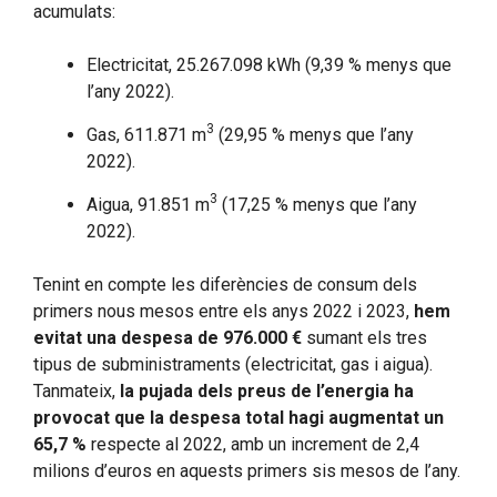
acumulats:
Electricitat, 25.267.098 kWh (9,39 % menys que
l’any 2022).
3
Gas, 611.871 m
(29,95 % menys que l’any
2022).
3
Aigua, 91.851 m
(17,25 % menys que l’any
2022).
Tenint en compte les diferències de consum dels
primers nous mesos entre els anys 2022 i 2023,
hem
evitat una despesa de 976.000 €
sumant els tres
tipus de subministraments (electricitat, gas i aigua).
Tanmateix,
la pujada dels preus de l’energia ha
provocat que la despesa total hagi augmentat un
65,7 %
respecte al 2022, amb un increment de 2,4
milions d’euros en aquests primers sis mesos de l’any.