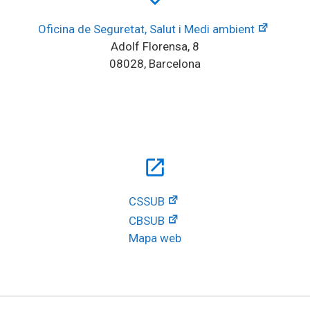
Oficina de Seguretat, Salut i Medi ambient
Adolf Florensa, 8
08028, Barcelona
open_in_new
CSSUB
CBSUB
Mapa web