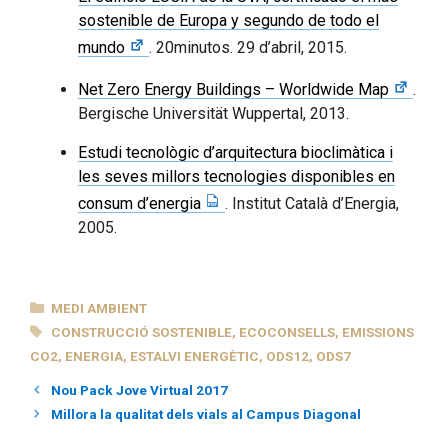
sostenible de Europa y segundo de todo el
mundo
. 20minutos. 29 d’abril, 2015.
Net Zero Energy Buildings – Worldwide Map
.
Bergische Universität Wuppertal, 2013.
Estudi tecnològic d’arquitectura bioclimàtica i
les seves millors tecnologies disponibles en
consum d’energia
. Institut Català d’Energia,
2005.
CATEGORIES
MEDI AMBIENT
ETIQUETES
CONSTRUCCIÓ SOSTENIBLE
,
ECOCONSELLS
,
EMISSIONS
CO2
,
ENERGIA
,
ESTALVI ENERGÈTIC
,
ODS12
,
ODS7
Nou Pack Jove Virtual 2017
Millora la qualitat dels vials al Campus Diagonal