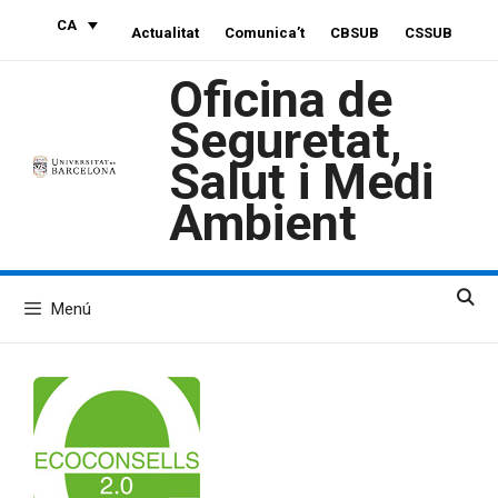
Vés
CA
Actualitat
Comunica’t
CBSUB
CSSUB
al
contingut
Oficina de
Seguretat,
Salut i Medi
Ambient
Menú