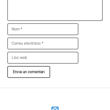
Nom
Correu
electrònic
Lloc
web
mail_outline