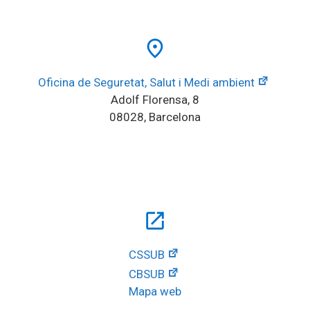
place
Oficina de Seguretat, Salut i Medi ambient
Adolf Florensa, 8
08028, Barcelona
open_in_new
CSSUB
CBSUB
Mapa web