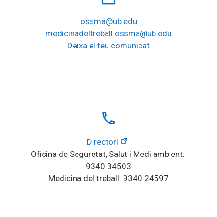
ossma@ub.edu
medicinadeltreball.ossma@ub.edu
Deixa el teu comunicat
local_phone
Directori
Oficina de Seguretat, Salut i Medi ambient: 
9340 34503
Medicina del treball: 9340 24597