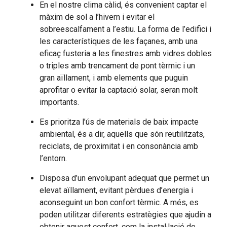
En el nostre clima càlid, és convenient captar el
màxim de sol a l’hivern i evitar el
sobreescalfament a l’estiu. La forma de l’edifici i
les característiques de les façanes, amb una
eficaç fusteria a les finestres amb vidres dobles
o triples amb trencament de pont tèrmic i un
gran aïllament, i amb elements que puguin
aprofitar o evitar la captació solar, seran molt
importants.
Es prioritza l’ús de materials de baix impacte
ambiental, és a dir, aquells que són reutilitzats,
reciclats, de proximitat i en consonància amb
l’entorn.
Disposa d’un envolupant adequat que permet un
elevat aïllament, evitant pèrdues d’energia i
aconseguint un bon confort tèrmic. A més, es
poden utilitzar diferents estratègies que ajudin a
obtenir aquest confort, com la instal·lació de