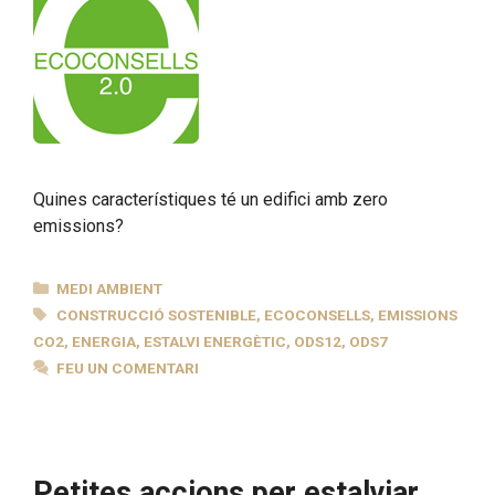
Quines característiques té un edifici amb zero
emissions?
CATEGORIES
MEDI AMBIENT
ETIQUETES
CONSTRUCCIÓ SOSTENIBLE
,
ECOCONSELLS
,
EMISSIONS
CO2
,
ENERGIA
,
ESTALVI ENERGÈTIC
,
ODS12
,
ODS7
FEU UN COMENTARI
Petites accions per estalviar