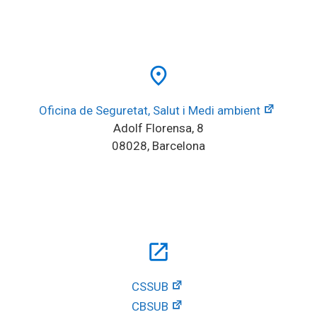
place
Oficina de Seguretat, Salut i Medi ambient
Adolf Florensa, 8
08028, Barcelona
open_in_new
CSSUB
CBSUB