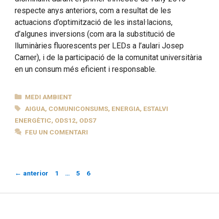
respecte anys anteriors, com a resultat de les
actuacions d’optimització de les instal·lacions,
d’algunes inversions (com ara la substitució de
lluminàries fluorescents per LEDs a l’aulari Josep
Carner), i de la participació de la comunitat universitària
en un consum més eficient i responsable.
CATEGORIES
MEDI AMBIENT
ETIQUETES
AIGUA
,
COMUNICONSUMS
,
ENERGIA
,
ESTALVI
ENERGÈTIC
,
ODS12
,
ODS7
FEU UN COMENTARI
Pàgina
Pàgina
Pàgina
←
anterior
1
…
5
6