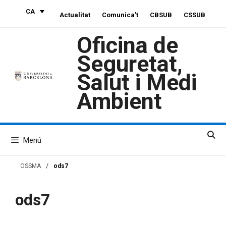
Vés
CA
Actualitat
Comunica’t
CBSUB
CSSUB
al
contingut
Oficina de
Seguretat,
Salut i Medi
Ambient
Menú
OSSMA
/
ods7
ods7