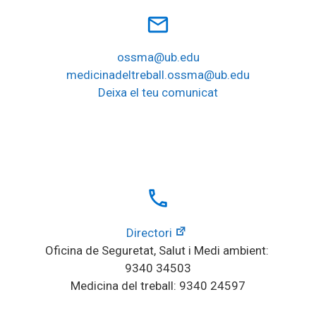
mail_outline
ossma@ub.edu
medicinadeltreball.ossma@ub.edu
Deixa el teu comunicat
local_phone
Directori
Oficina de Seguretat, Salut i Medi ambient: 
9340 34503
Medicina del treball: 9340 24597