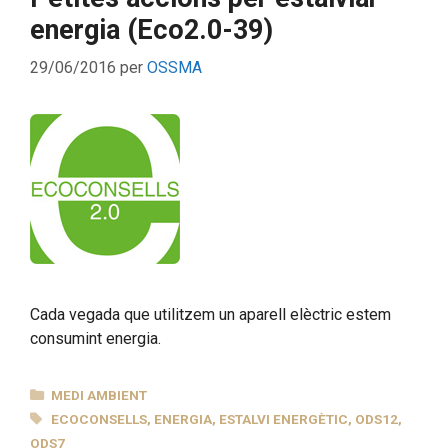
energia (Eco2.0-39)
29/06/2016
per
OSSMA
Cada vegada que utilitzem un aparell elèctric estem
consumint energia.
CATEGORIES
MEDI AMBIENT
ETIQUETES
ECOCONSELLS
,
ENERGIA
,
ESTALVI ENERGÈTIC
,
ODS12
,
ODS7