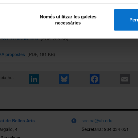
ibunal que decidirà les exposicions estarà format per membres de la comissió 
)
Només utilitzar les galetes
Perm
mativa
(PDF, 97 KB)
necessàries
ES de convocatòria
(PDF, 258 KB)
XA propostes
(PDF, 181 KB)
eix-ho:
at de Belles Arts
sec.ba@ub.edu
rgallo, 4
Secretaria: 934 034 051
 Barcelona