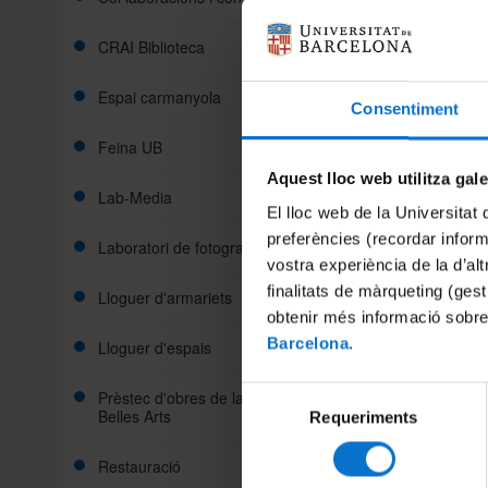
CRAI Biblioteca
Espai carmanyola
Consentiment
Feina UB
Aquest lloc web utilitza gal
Lab-Media
Calen
El lloc web de la Universitat 
A la p
preferències (recordar infor
Laboratori de fotografia
A la t
vostra experiència de la d’al
A qui
finalitats de màrqueting (gest
Lloguer d'armariets
-Estud
obtenir més informació sobre
Barcelona
.
Lloguer d'espais
-Profe
la doc
-Alumn
Selecció
Prèstec d'obres de la Col·lecció de
Belles Arts
Requeriments
de
-Excep
docent
consentiment
estable
Restauració