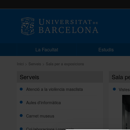
La Facultat
Estudis
Inici
Serveis
Sala per a exposicions
Serveis
Sala p
Atenció a la violència masclista
Vistes
Aules d'informàtica
Carnet museus
Col·laboracions i convenis