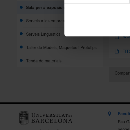
(El tr
cultura
Sala per a exposicions
Serveis a les empreses
Nor
Serveis Lingüístics
BAS
Taller de Models, Maquetes i Prototips
FIT
Tenda de materials
Compart
Facult
Pau Ga
08028