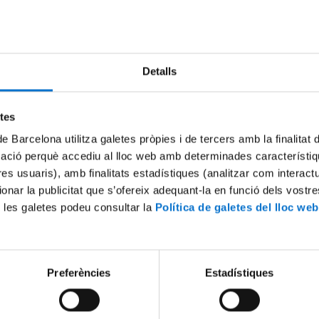
Detalls
etes
dari:
de Barcelona utilitza galetes pròpies i de tercers amb la finalitat
rimavera, fins al 31 de març
mació perquè accediu al lloc web amb determinades característiq
ardor, fins al 30 de setembre
tres usuaris), amb finalitats estadístiques (analitzar com interac
 va dirigida?
ionar la publicitat que s’ofereix adequant-la en funció dels vostr
iants de la facultat, preferentment amb resultats vinculats a la docència
 les galetes podeu consultar la
Política de galetes del lloc web
ssors de la facultat per exposicions de material docent i/o treballs de grup res
ència
at de la facultat
Preferències
Estadístiques
cionalment, es podrà considerar alguna activitat o resultat derivat de l’interca
 o d’investigacions amb agents externs, amb els que la facultat tingui conven
rts i vigents.