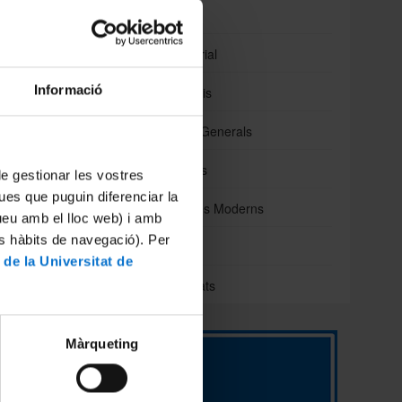
Normatives
Pla d'acció tutorial
Informació
Reserva d'espais
Oficina d'Afers Generals
Lloguer d'espais
 de gestionar les vostres
ues que puguin diferenciar la
Escola d'Idiomes Moderns
tueu amb el lloc web) i amb
es hàbits de navegació). Per
CRAI Biblioteca
 de la Universitat de
Difusió d'activitats
ultat de
Màrqueting
nvi
is