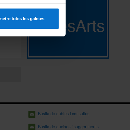
de
etre totes les galetes
Bústia de dubtes i consultes
Bústia de queixes i suggeriments