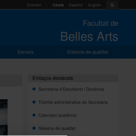
Català
Español
English
Directori
Facultat de
Belles Arts
Serveis
Sistema de qualitat
Enllaços destacats
Secretaria d'Estudiants i Docència
Tràmits administratius de Secretaria
Calendari acadèmic
Sistema de qualitat