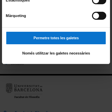
Estadístiques
Agenda
Màrqueting
Pòdcast ἀκουστικός (akoustikós)
Beques de col·laboració
Permetre totes les galetes
Alumni
Carnet pels alumnes i personal de la Facultat
Només utilitzar les galetes necessàries
Ubicació