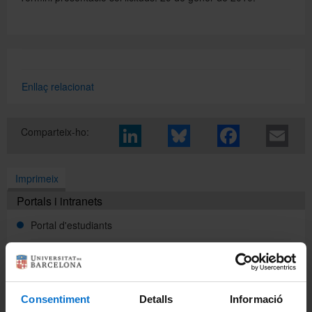
Directori
Enllaç relacionat
Español
Comparteix-ho:
English
Imprimeix
Portals i intranets
Portal d'estudiants
Intranet UB (PDI i PTGAS)
Campus Virtual
Consentiment
Detalls
Informació