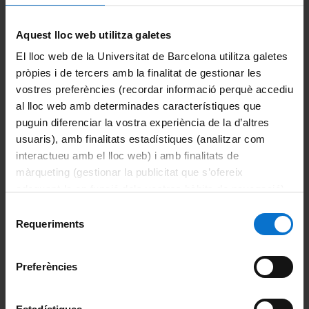
Alumni UB
La Facultat
Aquest lloc web utilitza galetes
El lloc web de la Universitat de Barcelona utilitza galetes
Coneix la facultat
pròpies i de tercers amb la finalitat de gestionar les
vostres preferències (recordar informació perquè accediu
Organització i estructura
al lloc web amb determinades característiques que
puguin diferenciar la vostra experiència de la d’altres
Sistema de qualitat
usuaris), amb finalitats estadístiques (analitzar com
interactueu amb el lloc web) i amb finalitats de
Activitat de la facultat
màrqueting (gestionar la publicitat que s’ofereix
adequant-la en funció dels vostres hàbits de navegació).
Acte de graduació
Per obtenir més informació sobre les galetes podeu
Selecció
consultar la
Política de galetes del lloc web de la
Requeriments
Actualitat
de
Universitat de Barcelona
.
consentiment
Notícies
Preferències
Avisos