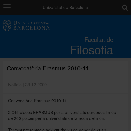
Navegació
toolb
Universitat de Barcelona
La Facultat
Facultat de
Filosofia
Estudis
Recerca i innovació
Convocatòria Erasmus 2010-11
Notícia | 28-12-2009
Serveis
Convocatòria Erasmus 2010-11
Mobilitat
2.345 places ERASMUS per a universitats europees i més
de 200 places per a universitats de la resta del món.
Relacions externes
Termini presentació sol·licituds: 29 de gener de 2010.