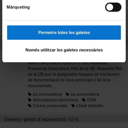
finançada en el marc de l'Acord de Formació per a
Màrqueting
l'Ocupació de les Administracions Públiques...
2a convocatòria
2a convocatòria
Comunicació
Cursos presencials
Llistat alfabètic
Permetre totes les galetes
Descripció dels fons personals amb l'aplicació UBDOC ( 10h
)
Només utilitzar les galetes necessàries
Curs LA DESCRIPCIÓ DELS FONS PERSONALS
AMB L'APLICACIÓ UBDOC ( 10h) Modalitat
Presencial Destinataris PAS de la UB. Requisits PAS
de la UB que té assignades tasques de tractament
de documentació de fons personals o de fons
documentals...
2a convocatòria
2a convocatòria
Administració electrònica
CRAI
Cursos presencials
Llistat alfabètic
Disseny i gestió d´exposicions (12 h)