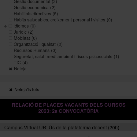
Gestió documental
(2)
Gestió econòmica
(2)
Habilitats directives
(5)
Històric i memòries
Hàbits saludables, creixement personal i visites
(0)
Idiomes
(0)
Jurídic
(2)
Mobilitat
(0)
Directori Formació
Organització i qualitat
(2)
Recursos Humans
(0)
Seguretat, salut, medi ambient i riscos psicosocials
(1)
Directori UB
TIC
(4)
Neteja
Neteja'ls tots
RELACIÓ DE PLACES VACANTS DELS CURSOS
2023: 2a CONVOCATÒRIA
Campus Virtual UB: Ús de la plataforma docent (20h)