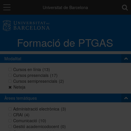
Navegació
toolb
Universitat de Barcelona
La unitat
Formació de PTGAS
Catàleg de la formació del PTGAS
Modalitat
Cursos a mida
Cursos en línia
(13)
Cursos presencials
(17)
Cursos semipresencials
(2)
Normativa
Neteja
Àrees temàtiques
Autoaprenentatge
Administració electrònica
(3)
CRAI
(4)
Comunicació
(10)
Gestió academicodocent
(0)
Ajuts