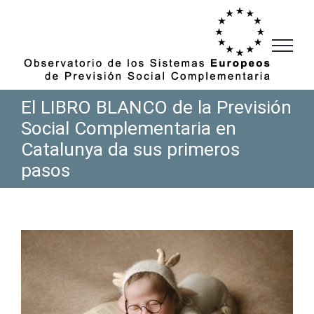
Saltar
al
contenido
El LIBRO BLANCO de la Previsión
Social Complementaria en
Catalunya da sus primeros
pasos
Ver
imagen
más
grande