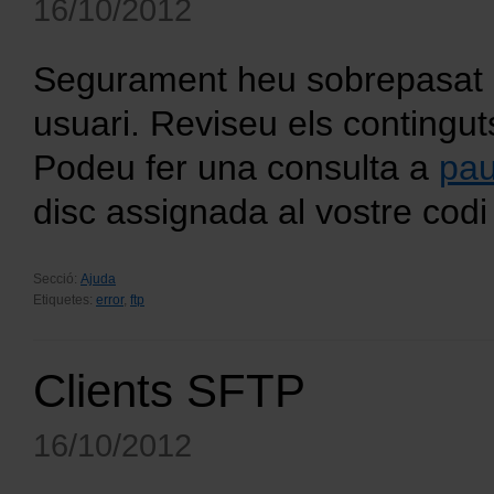
16/10/2012
Segurament heu sobrepasat l
usuari. Reviseu els continguts
Podeu fer una consulta a
pa
disc assignada al vostre codi 
Secció:
Ajuda
Etiquetes:
error
,
ftp
Clients SFTP
16/10/2012