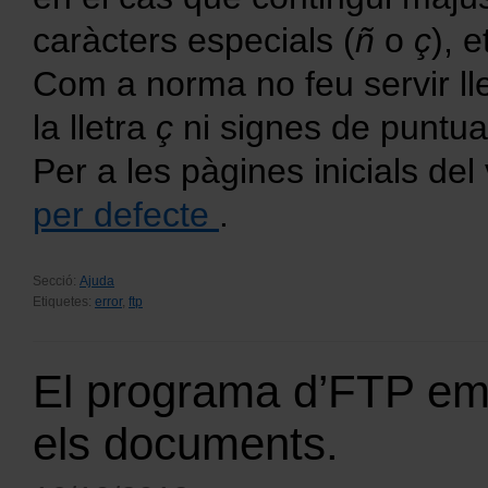
caràcters especials (
ñ
o
ç
), e
Com a norma no feu servir lle
la lletra
ç
ni signes de puntuac
Per a les pàgines inicials del
per defecte
.
Secció:
Ajuda
Etiquetes:
error
,
ftp
El programa d’FTP em 
els documents.