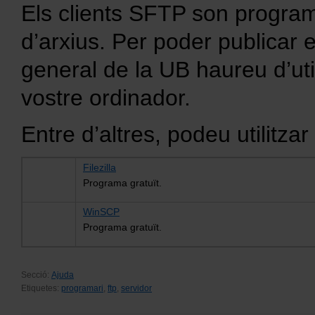
Els clients SFTP son progra
d’arxius. Per poder publicar e
general de la UB haureu d’util
vostre ordinador.
Entre d’altres, podeu utilitza
Filezilla
Programa gratuït.
WinSCP
Programa gratuït.
Secció:
Ajuda
Etiquetes:
programari
,
ftp
,
servidor