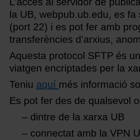
L’accés al servidor de public
la UB, webpub.ub.edu, es fa
(port 22) i es pot fer amb p
transferències d’arxius, an
Aquesta protocol SFTP és un
viatgen encriptades per la xar
Teniu
aquí
més informació s
Es pot fer des de qualsevol o
– dintre de la xarxa UB
– connectat amb la VPN 