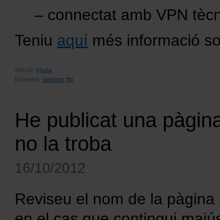
– connectat amb VPN tècni
Teniu
aquí
més informació s
Secció:
Ajuda
Etiquetes:
servidor
,
ftp
He publicat una pàgin
no la troba
16/10/2012
Reviseu el nom de la pàgina a
en el cas que contingui majú