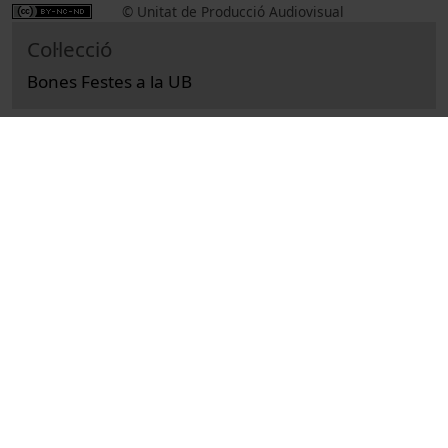
© Unitat de Producció Audiovisual
Col·lecció
Bones Festes a la UB
Institucional
Videocreacions
Universitat de Barcelona
Universitat de Barcelona. Edifici Històric
Pàmpols, Laia
Andrés, Alicia de
festes
nadales -Arts gràfiques-