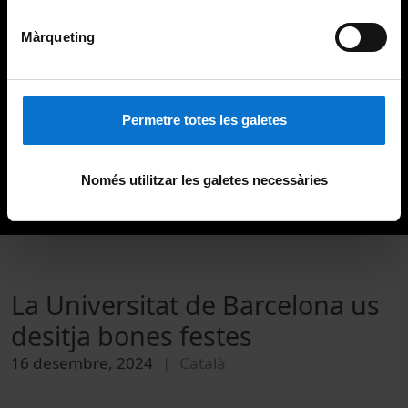
Màrqueting
Permetre totes les galetes
Només utilitzar les galetes necessàries
La Universitat de Barcelona us
desitja bones festes
16 desembre, 2024
Català