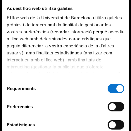
Try again
Aquest lloc web utilitza galetes
El lloc web de la Universitat de Barcelona utilitza galetes
pròpies i de tercers amb la finalitat de gestionar les
vostres preferències (recordar informació perquè accediu
al lloc web amb determinades característiques que
puguin diferenciar la vostra experiència de la d’altres
usuaris), amb finalitats estadístiques (analitzar com
interactueu amb el lloc web) i amb finalitats de
màrqueting (gestionar la publicitat que s’ofereix
adequant-la en funció dels vostres hàbits de navegació).
Per obtenir més informació sobre les galetes podeu
Selecció
consultar la
Política de galetes del lloc web de la
Requeriments
de
Universitat de Barcelona
.
consentiment
Preferències
Estadístiques