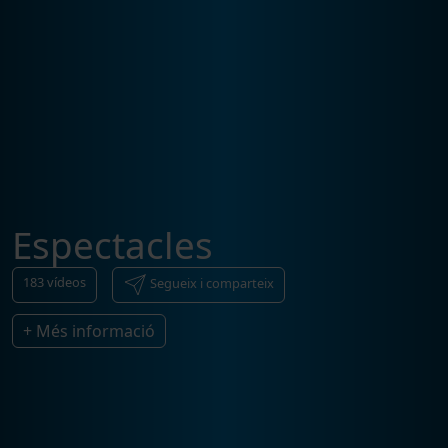
Espectacles
183
vídeos
Segueix i comparteix
+ Més informació