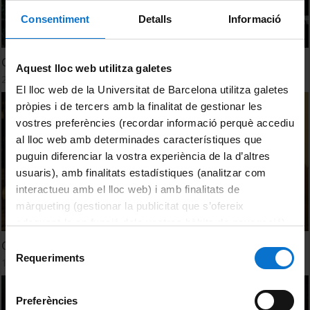
Consentiment
Detalls
Informació
Concert de Sarabat
Aquest lloc web utilitza galetes
24 maig, 2024
El lloc web de la Universitat de Barcelona utilitza galetes
pròpies i de tercers amb la finalitat de gestionar les
vostres preferències (recordar informació perquè accediu
al lloc web amb determinades característiques que
puguin diferenciar la vostra experiència de la d’altres
usuaris), amb finalitats estadístiques (analitzar com
interactueu amb el lloc web) i amb finalitats de
màrqueting (gestionar la publicitat que s’ofereix
adequant-la en funció dels vostres hàbits de navegació).
Per obtenir més informació sobre les galetes podeu
Selecció
Opinions del públic dels Vespres d'Hivern 2024
consultar la
Política de galetes del lloc web de la
Requeriments
de
15 març, 2024
Universitat de Barcelona
.
consentiment
Preferències