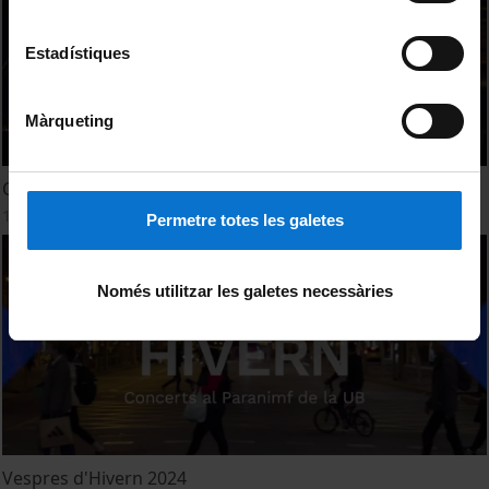
Estadístiques
Màrqueting
Opinions dels grups - Els Vespres Hivern 2024
15 març, 2024
Permetre totes les galetes
Només utilitzar les galetes necessàries
Vespres d'Hivern 2024