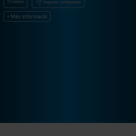
13
vídeos
Segueix i comparteix
+ Més informació