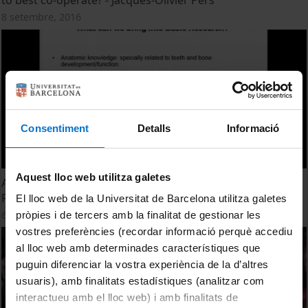
to best co-operate? - Jacques-Olivier Pers
8 setembre, 2016
Consentiment
Detalls
Informació
Aquest lloc web utilitza galetes
ADEE 2016 - Should a dentist be a scientist? - Eddie
Rodríguez-Carballo
El lloc web de la Universitat de Barcelona utilitza galetes
6 setembre, 2016
pròpies i de tercers amb la finalitat de gestionar les
vostres preferències (recordar informació perquè accediu
al lloc web amb determinades característiques que
puguin diferenciar la vostra experiència de la d’altres
usuaris), amb finalitats estadístiques (analitzar com
interactueu amb el lloc web) i amb finalitats de