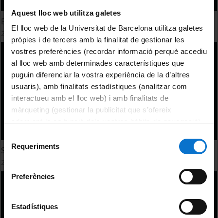
Aquest lloc web utilitza galetes
Estats de facto
El lloc web de la Universitat de Barcelona utilitza galetes
25 febrer, 2026
pròpies i de tercers amb la finalitat de gestionar les
vostres preferències (recordar informació perquè accediu
al lloc web amb determinades característiques que
puguin diferenciar la vostra experiència de la d’altres
usuaris), amb finalitats estadístiques (analitzar com
interactueu amb el lloc web) i amb finalitats de
màrqueting (gestionar la publicitat que s’ofereix
adequant-la en funció dels vostres hàbits de navegació).
Per obtenir més informació sobre les galetes podeu
Selecció
consultar la
Política de galetes del lloc web de la
Requeriments
de
Sistema Polític Internacional
Universitat de Barcelona
.
consentiment
25 febrer, 2026
Preferències
Estadístiques