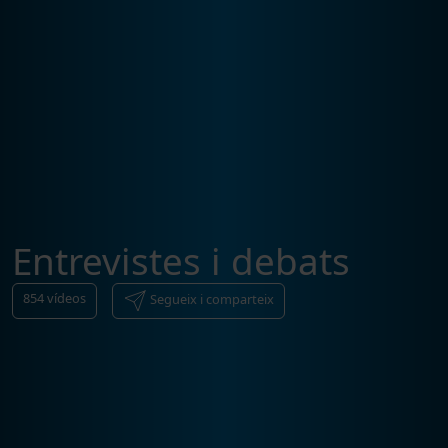
Entrevistes i debats
854
vídeos
Segueix i comparteix