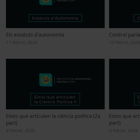
Els estatuts d'autonomia
Control parl
11 febrer, 2026
10 febrer, 202
Eixos que articulen la ciència política (2a
Eixos que arti
part)
part)
9 febrer, 2026
9 febrer, 2026