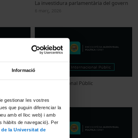
La investidura parlamentària del govern
6 març, 2026
Informació
Dret Internacional Públic
25 febrer, 2026
 de gestionar les vostres
ues que puguin diferenciar la
tueu amb el lloc web) i amb
es hàbits de navegació). Per
 de la Universitat de