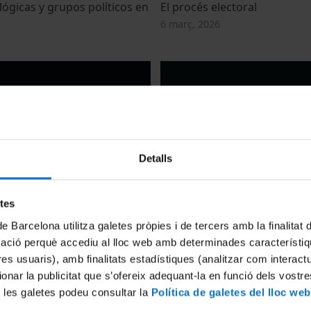
lógicas y grupos políticos en
El procés electoral
6 març, 2026
Detalls
i anàlisi estratègica: vell i nou
Política Pública
etes
25 febrer, 2026
6
de Barcelona utilitza galetes pròpies i de tercers amb la finalitat
mació perquè accediu al lloc web amb determinades característiq
tres usuaris), amb finalitats estadístiques (analitzar com interac
ionar la publicitat que s’ofereix adequant-la en funció dels vostr
 les galetes podeu consultar la
Política de galetes del lloc web