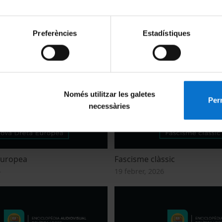
Preferències
Estadístiques
ic Internacional
Decret llei
6
25 febrer, 2026
Només utilitzar les galetes
Perm
necessàries
Europea
Fascisme clàssic
6
19 febrer, 2026