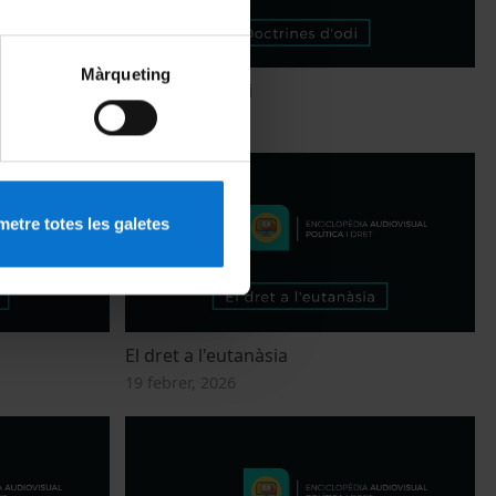
Màrqueting
Doctrines d'odi
19 febrer, 2026
etre totes les galetes
El dret a l'eutanàsia
19 febrer, 2026