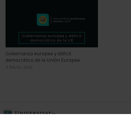
Gobernanza europea y déficit
democrático de la Unión Europea
4 febrer, 2026