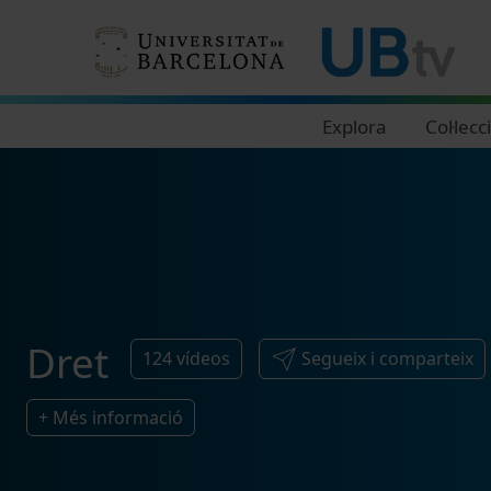
Navegació principal
Explora
Col·lecc
Dret
124
vídeos
Segueix i comparteix
+ Més informació