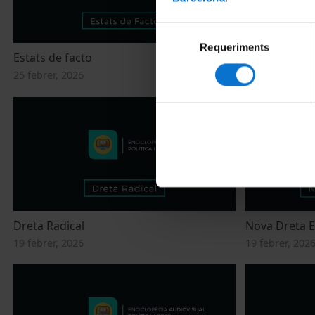
Selecció
Requeriments
de
Estats de facto
Sistema Polít
consentiment
25 febrer, 2026
25 febrer, 202
Dreta Radical
Nova Dreta 
19 febrer, 2026
19 febrer, 202