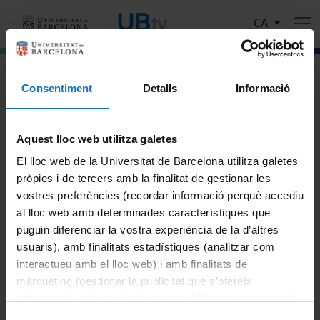
Vés al contingut
CA
El portal de vídeo de la Universitat de Barcelona
Consentiment
Detalls
Informació
Cerca
Aquest lloc web utilitza galetes
Cercar
El lloc web de la Universitat de Barcelona utilitza galetes
pròpies i de tercers amb la finalitat de gestionar les
vostres preferències (recordar informació perquè accediu
al lloc web amb determinades característiques que
MENÚ PEU 1
puguin diferenciar la vostra experiència de la d’altres
Avís legal
usuaris), amb finalitats estadístiques (analitzar com
Galetes
interactueu amb el lloc web) i amb finalitats de
màrqueting (gestionar la publicitat que s’ofereix
PEU 2
Privadesa i termes
adequant-la en funció dels vostres hàbits de navegació).
Sobre UBtv
Per obtenir més informació sobre les galetes podeu