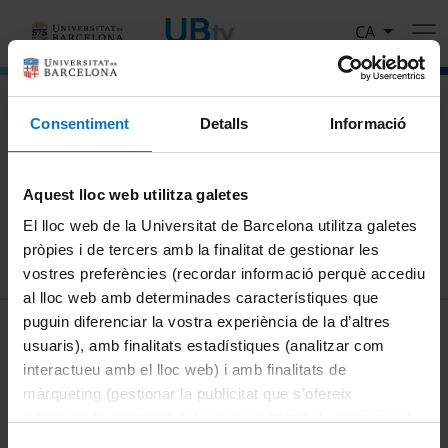
Vés al contingut
CA
El portal de vídeo de la Universitat de Barcelona
Consentiment
Detalls
Informació
Cerca
Aquest lloc web utilitza galetes
Cercar
El lloc web de la Universitat de Barcelona utilitza galetes
pròpies i de tercers amb la finalitat de gestionar les
vostres preferències (recordar informació perquè accediu
al lloc web amb determinades característiques que
MENÚ PEU 1
puguin diferenciar la vostra experiència de la d’altres
Avís legal
usuaris), amb finalitats estadístiques (analitzar com
Galetes
interactueu amb el lloc web) i amb finalitats de
màrqueting (gestionar la publicitat que s’ofereix
PEU 2
Privadesa i termes
adequant-la en funció dels vostres hàbits de navegació).
Sobre UBtv
Per obtenir més informació sobre les galetes podeu