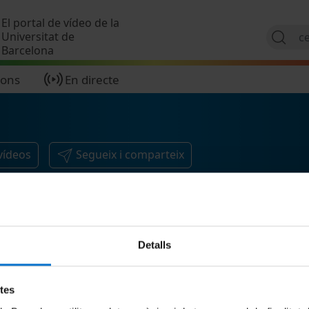
Vés al contingut
El portal de vídeo de la
Universitat de
Barcelona
ions
En directe
vídeos
Segueix i comparteix
Detalls
etes