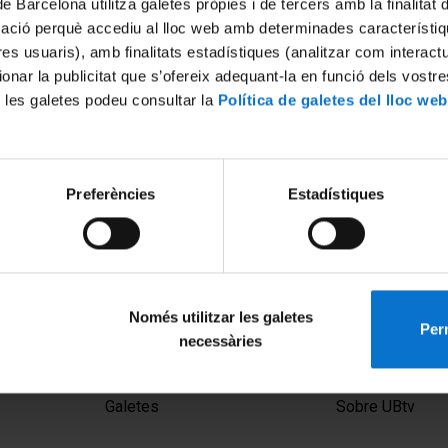
de Barcelona utilitza galetes pròpies i de tercers amb la finalitat
mació perquè accediu al lloc web amb determinades característiq
tres usuaris), amb finalitats estadístiques (analitzar com interac
ionar la publicitat que s’ofereix adequant-la en funció dels vostr
 les galetes podeu consultar la
Política de galetes del lloc web
Preferències
Estadístiques
t: un dret segrestat?
La singularidad de la lluvia e
Península Ibérica y el cambio
12
7 gener, 2013
Només utilitzar les galetes
Perm
necessàries
MENÚ PEU 1
PEU 2
Avís legal
Privadesa i ter
Galetes
Sobre UBtv