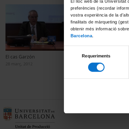
El lloc web de la Universitat 
preferències (recordar infor
vostra experiència de la d’al
finalitats de màrqueting (gest
obtenir més informació sobre
Barcelona
.
Selecció
Requeriments
de
El cas Garzón
El medicamen
consentiment
28 març, 2012
19 octubre, 20