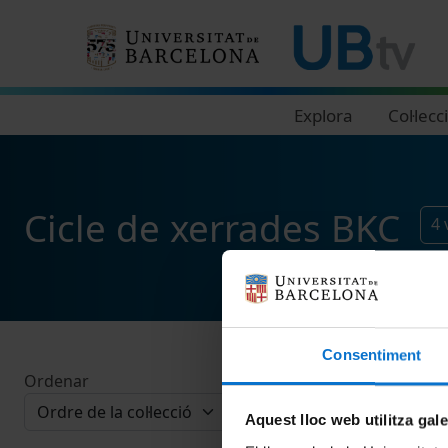
Navegació principal
Explora
Col·lecc
Cicle de xerrades BKC
4
Consentiment
Ordenar
Aquest lloc web utilitza gal