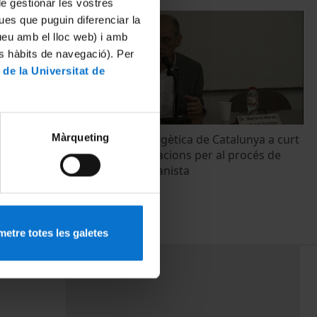
 de gestionar les vostres
ues que puguin diferenciar la
tueu amb el lloc web) i amb
es hàbits de navegació). Per
 de la Universitat de
Màrqueting
n la
Seguretat energètica de Catalunya a curt
 climático
termini: Implicacions per al procés de
transició sobiranista
9 maig, 2013
etre totes les galetes
PEU 3
mes
Contacte