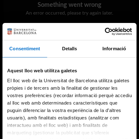
Something went wrong
An error occurred, please try again later.
Try again
Consentiment
Detalls
Informació
Aquest lloc web utilitza galetes
El lloc web de la Universitat de Barcelona utilitza galetes
pròpies i de tercers amb la finalitat de gestionar les
vostres preferències (recordar informació perquè accediu
al lloc web amb determinades característiques que
puguin diferenciar la vostra experiència de la d’altres
usuaris), amb finalitats estadístiques (analitzar com
interactueu amb el lloc web) i amb finalitats de
màrqueting (gestionar la publicitat que s’ofereix