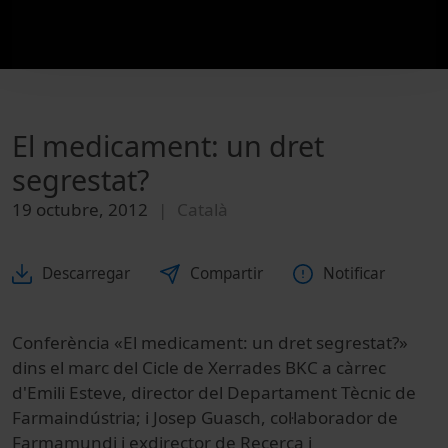
El medicament: un dret
segrestat?
19 octubre, 2012
Català
Descarregar
Compartir
Notificar
Conferència «El medicament: un dret segrestat?»
dins el marc del Cicle de Xerrades BKC a càrrec
d'Emili Esteve, director del Departament Tècnic de
Farmaindústria; i Josep Guasch, col·laborador de
Farmamundi i exdirector de Recerca i