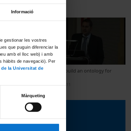
Informació
 de gestionar les vostres
ues que puguin diferenciar la
tueu amb el lloc web) i amb
es hàbits de navegació). Per
 de la Universitat de
aradigm
An attempt to build an ontology for
Patient Safety
28 novembre, 2011
Màrqueting