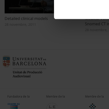
Detailed clinical models
Medical Vocab
Snomed CT i
28 novembre, 2011
28 novembre, 
Fundadora de la
Membre de la
Membre de la