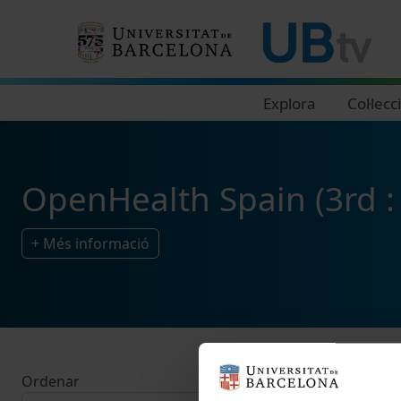
Navegació principal
Explora
Col·lecc
OpenHealth Spain (3rd :
+ Més informació
Ordenar