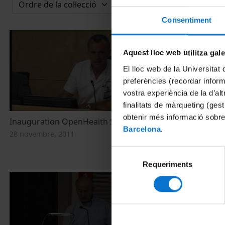
Consentiment
Aquest lloc web utilitza gal
El lloc web de la Universitat 
preferències (recordar infor
vostra experiència de la d’al
finalitats de màrqueting (gest
obtenir més informació sobre
Inauguration OpenHealth Spain 2011
The research 
Barcelona
.
records: impl
28 novembre, 2011
health infor
Selecció
28 novembre, 
Requeriments
de
consentiment