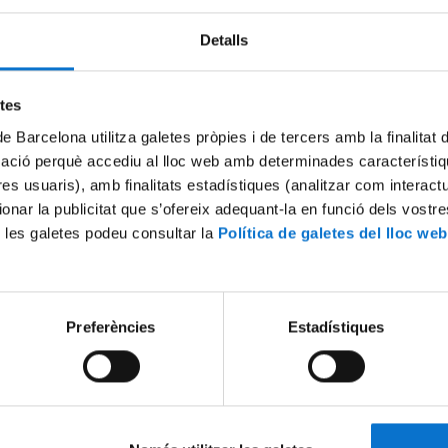
Detalls
etes
de Barcelona utilitza galetes pròpies i de tercers amb la finalitat
mació perquè accediu al lloc web amb determinades característiq
tres usuaris), amb finalitats estadístiques (analitzar com interac
ionar la publicitat que s’ofereix adequant-la en funció dels vostr
 les galetes podeu consultar la
Política de galetes del lloc web
use of electronic health
Network medicine: a new p
ications for and status of
28 novembre, 2011
mation technology standards
2011
Preferències
Estadístiques