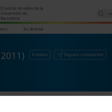
Vés al contingut
El portal de vídeo de la
Universitat de
Barcelona
ions
En directe
 2011)
8
vídeos
Segueix i comparteix