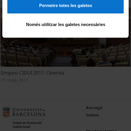
31 maig, 2017
Permetre totes les galetes
Només utilitzar les galetes necessàries
Simposi CIDUI 2017. Cloenda
25 maig, 2017
MENÚ PEU 1
Avís legal
Galetes
PEU 2