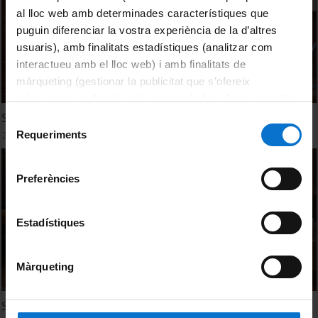
al lloc web amb determinades característiques que
puguin diferenciar la vostra experiència de la d’altres
usuaris), amb finalitats estadístiques (analitzar com
interactueu amb el lloc web) i amb finalitats de
màrqueting (gestionar la publicitat que s’ofereix
adequant-la en funció dels vostres hàbits de navegació).
Per obtenir més informació sobre les galetes podeu
Simposi CIDUI 2017. Conferència
Selecció
consultar la
Política de galetes del lloc web de la
Requeriments
25 maig, 2017
de
Universitat de Barcelona
.
consentiment
Preferències
Estadístiques
Màrqueting
Simposi CIDUI 2017. Taula d'anàlisi