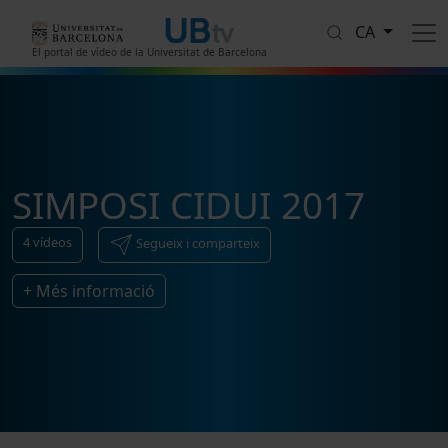
Vés al contingut
CA
El portal de vídeo de la Universitat de Barcelona
SIMPOSI CIDUI 2017
4
vídeos
Segueix i comparteix
+ Més informació