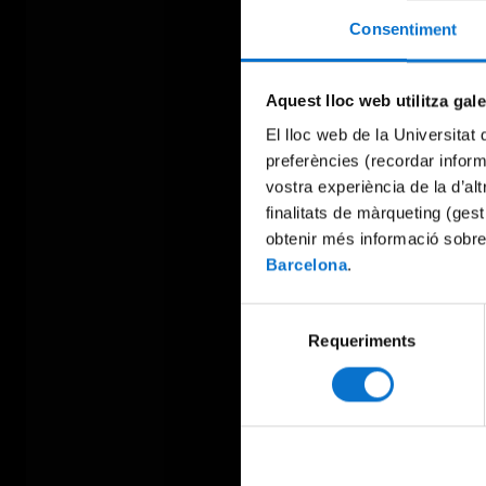
Consentiment
Aquest lloc web utilitza gal
El lloc web de la Universitat 
preferències (recordar infor
vostra experiència de la d’al
finalitats de màrqueting (gest
obtenir més informació sobre
Barcelona
.
Selecció
Requeriments
de
consentiment