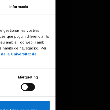
Informació
 de gestionar les vostres
ues que puguin diferenciar la
tueu amb el lloc web) i amb
es hàbits de navegació). Per
 de la Universitat de
Màrqueting