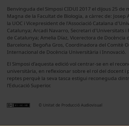
Benvinguda del Simposi CIDUI 2017 el dijous 25 de m
Magna de la Facultat de Biologia, a càrrec de: Josep 
la UOC i Vicepresident de l'Associació Catalana d'Uni
Catalunya; Arcadi Navarro, Secretari d'Universitats i 
de Catalunya; Amelia Díaz, Vicerectora de Docència d
Barcelona; Begoña Gros, Coordinadora del Comitè O
Internacional de Docència Universitària i Innovació.
El Simposi d’aquesta edició vol centrar-se en el reco
universitària, en reflexionar sobre el rol del docent i
reptes perquè la seva tasca estigui reconeguda dintr
l’Educació Superior.
© Unitat de Producció Audiovisual