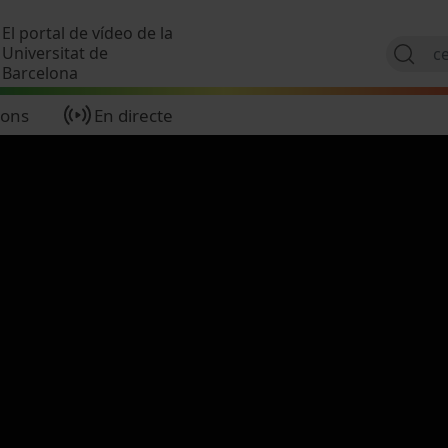
Vés al contingut
El portal de vídeo de la
Universitat de
Barcelona
ions
En directe