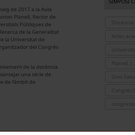
SIMPOSI C
aig de 2017 a la Aula
Anton Planell, Rector de
Docència 
versitats Públiques de
Recerca de la Generalitat
Actes acad
e la Universitat de
rganitzador del Congrés
Universit
Planell, J
neixement de la docència
 plantejar una sèrie de
Gros Salv
e de l’àmbit de
Congrés I
congress