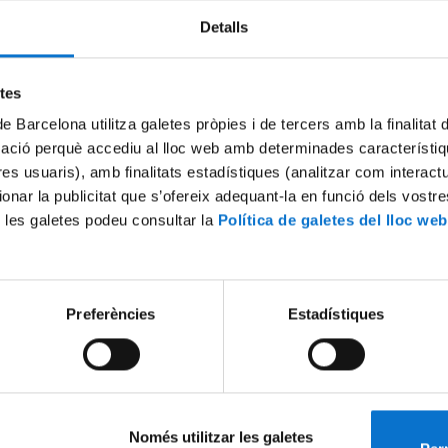
Detalls
Try again
etes
de Barcelona utilitza galetes pròpies i de tercers amb la finalitat
mació perquè accediu al lloc web amb determinades característiq
tres usuaris), amb finalitats estadístiques (analitzar com interac
ionar la publicitat que s’ofereix adequant-la en funció dels vostr
 les galetes podeu consultar la
Política de galetes del lloc web
Preferències
Estadístiques
Només utilitzar les galetes