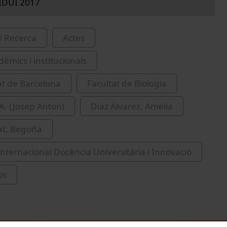
IDUI 2017
i Recerca
Actes
èmics i institucionals
at de Barcelona
Facultat de Biologia
. A. (Josep Anton)
Díaz Álvarez, Amelia
at, Begoña
nternacional Docència Universitària i Innovació
os