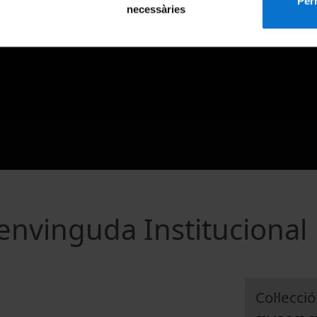
Perm
necessàries
envinguda Institucional
Col·lecció