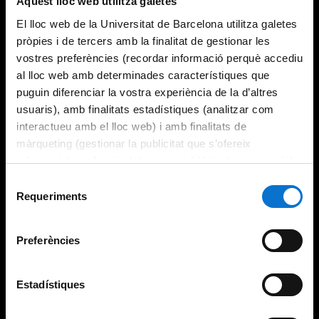
Aquest lloc web utilitza galetes
El lloc web de la Universitat de Barcelona utilitza galetes
pròpies i de tercers amb la finalitat de gestionar les
vostres preferències (recordar informació perquè accediu
al lloc web amb determinades característiques que
puguin diferenciar la vostra experiència de la d’altres
usuaris), amb finalitats estadístiques (analitzar com
interactueu amb el lloc web) i amb finalitats de
màrqueting (gestionar la publicitat que s’ofereix
adequant-la en funció dels vostres hàbits de navegació).
Per obtenir més informació sobre les galetes podeu
Selecció
consultar la
Política de galetes del lloc web de la
Requeriments
de
Universitat de Barcelona
.
consentiment
Preferències
Estadístiques