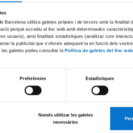
Try again
etes
de Barcelona utilitza galetes pròpies i de tercers amb la finalitat
mació perquè accediu al lloc web amb determinades característiq
tres usuaris), amb finalitats estadístiques (analitzar com interac
ionar la publicitat que s’ofereix adequant-la en funció dels vostr
 les galetes podeu consultar la
Política de galetes del lloc web
Preferències
Estadístiques
Només utilitzar les galetes
Perm
necessàries