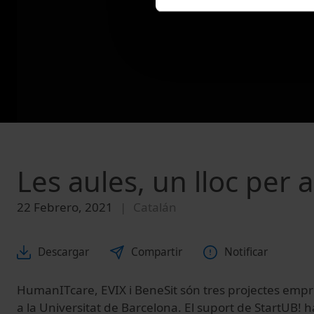
Les aules, un lloc per
22 Febrero, 2021
Catalán
Descargar
Compartir
Notificar
HumanI
T
c
are
, E
VIX
i
Bene
S
it
s
ó
n tres projecte
s
empre
a la Universitat de Barcelona. El suport de
StartUB
!
ha