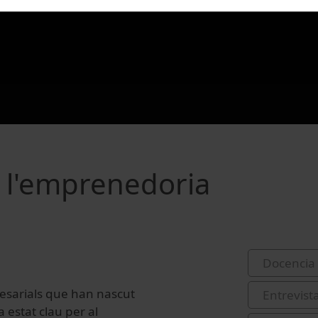
 a l'emprenedoria
Docencia 
sarials
que han nascut
Entrevist
 estat clau per al