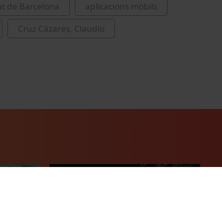
at de Barcelona
aplicacions mòbils
Cruz Cázares, Claudio