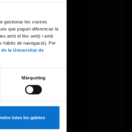
 de gestionar les vostres
ues que puguin diferenciar la
tueu amb el lloc web) i amb
es hàbits de navegació). Per
 de la Universitat de
Màrqueting
etre totes les galetes