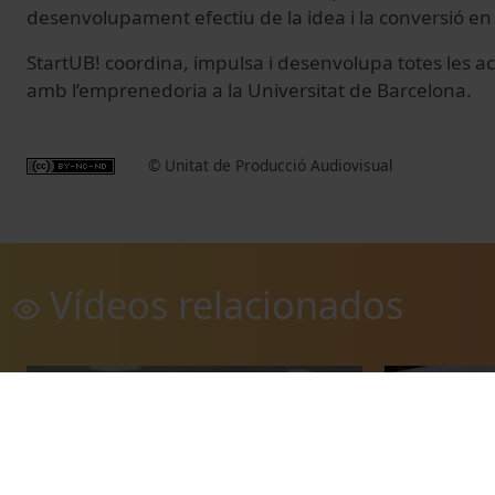
desenvolupament efectiu de la idea i la conversió 
S
tartUB
! coordina, impulsa i desenvolupa totes les ac
amb l’emprenedoria
a
la Universitat de Barcelona.
© Unitat de Producció Audiovisual
Vídeos relacionados