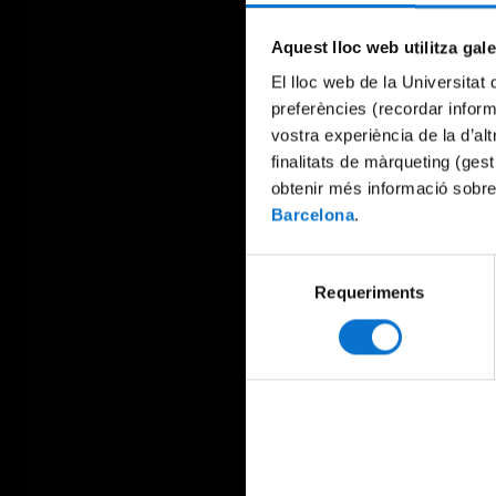
Aquest lloc web utilitza gal
El lloc web de la Universitat 
preferències (recordar infor
vostra experiència de la d’al
finalitats de màrqueting (gest
obtenir més informació sobre
Barcelona
.
Selecció
Requeriments
de
consentiment