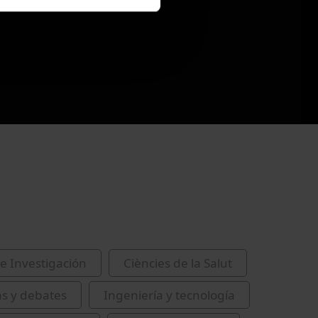
e Investigación
Ciències de la Salut
as y debates
Ingeniería y tecnología