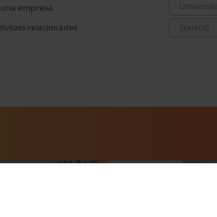
Universit
en una empresa.
tivitats relacionades
StartUB