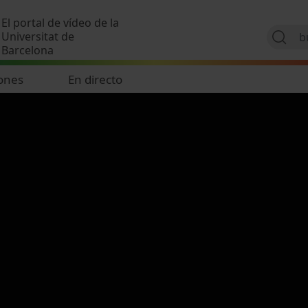
Pasar al contenido principal
El portal de vídeo de la
Universitat de
Barcelona
ones
En directo