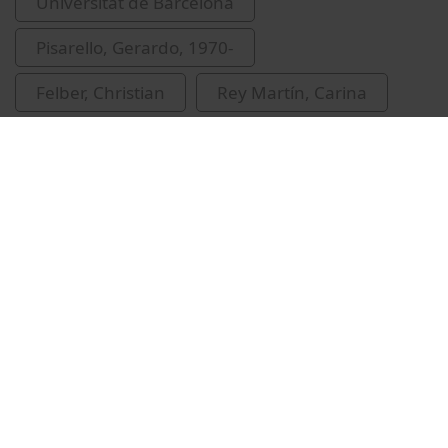
Universitat de Barcelona
Pisarello, Gerardo, 1970-
Felber, Christian
Rey Martín, Carina
Andrés, Ana de
Vídeos relacionados