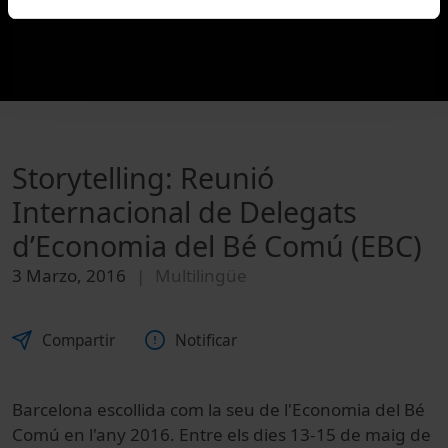
Storytelling: Reunió
Internacional de Delegats
d’Economia del Bé Comú (EBC)
3 Marzo, 2016
Multilingüe
Compartir
Notificar
Barcelona escollida com la seu de l'Economia del Bé
Comú en l'any 2016. Entre els dies 13-15 de maig de