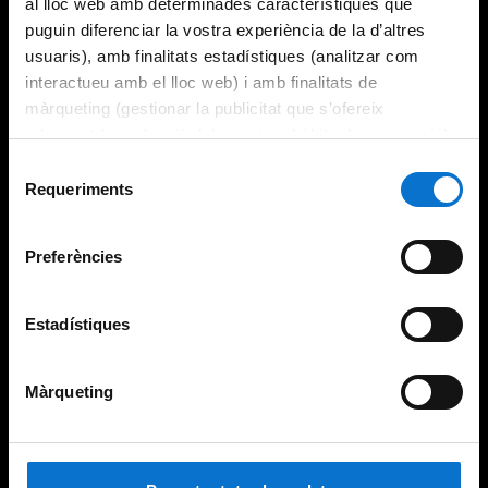
al lloc web amb determinades característiques que
puguin diferenciar la vostra experiència de la d’altres
usuaris), amb finalitats estadístiques (analitzar com
interactueu amb el lloc web) i amb finalitats de
màrqueting (gestionar la publicitat que s’ofereix
adequant-la en funció dels vostres hàbits de navegació).
Per obtenir més informació sobre les galetes podeu
Selecció
consultar la
Política de galetes del lloc web de la
Requeriments
de
Universitat de Barcelona
.
consentiment
Preferències
Estadístiques
Màrqueting