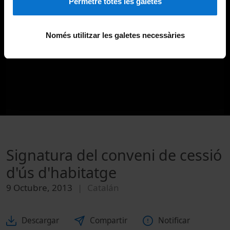
Permetre totes les galetes
Només utilitzar les galetes necessàries
Signatura del conveni de cessió
d'ús d'habitatge
9 Octubre, 2013
Catalán
Descargar
Compartir
Notificar