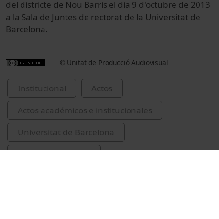
del districte de Nou Barris el dia 9 d'octubre de 2013
a la Sala de Juntes de rectorat de la Universitat de
Barcelona.
© Unitat de Producció Audiovisual
Institucional
Actos
Actos académicos e institucionales
Universitat de Barcelona
Trias, Xavier, 1946-
Panchón i Iglesias, Carme
Ramírez Sarrió, Dídac, 1946-